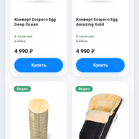
Конверт Esspero Egg
Конверт Esspero Egg
Deep Ocean
Amazing Gold
В наличии
В наличии
6 590 р
6 590 р
4 990
4 990
e
e
Купить
Купить
Видео
Видео