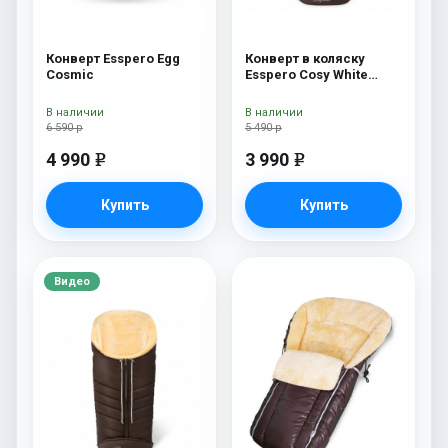
Конверт Esspero Egg
Конверт в коляску
Cosmic
Esspero Cosy White
Chocco
В наличии
В наличии
6 590 р
5 490 р
4 990
3 990
e
e
Купить
Купить
Видео