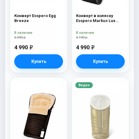
Конверт Esspero Egg
Конверт в коляску
Breeze
Esspero Markus Lux
(натуральная 100%
овечья шерсть) Black
В наличии
В наличии
6 590 р
6 190 р
4 990
4 990
e
e
Купить
Купить
Видео