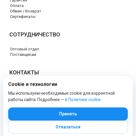
Гарантия
Оплата
Обмен / Возврат
Сертификаты
СОТРУДНИЧЕСТВО
Оптовый отдел
Поставщикам
КОНТАКТЫ
Cookie и технологии
8 (800) 707-76-34
info@esspero-market.ru
Мы используем необходимые cookie для корректной
работы сайта. Подробнее —
в Политике cookie
.
esspero-market - Официальный сайт
Принять
Отказаться
© 2026 Esspero-market.ru
Политика обработки персональных данных
|
Политика cookie