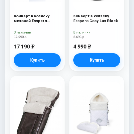
Конверт в коляску
Конверт в коляску
меховой Esspero
Esspero Cosy Lux Black
Nicolas Leatherette
(натуральная овчина)
В наличии
В наличии
Sky
17 990 р
6 690 р
17 190
4 990
e
e
Купить
Купить