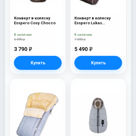
Конверт в коляску
Конверт в коляску
Esspero Cosy Chocco
Esspero Lukas
(натуральная 100%
шерсть) Chocolat
В наличии
В наличии
5 090 р
7 500 р
3 790
5 490
e
e
Купить
Купить