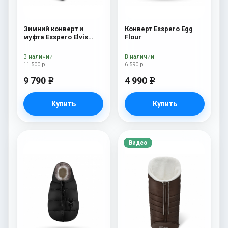
Зимний конверт и
Конверт Esspero Egg
муфта Esspero Elvis
Flour
(100% шерсть) Sky
В наличии
В наличии
11 500 р
6 590 р
9 790
4 990
e
e
Купить
Купить
Видео