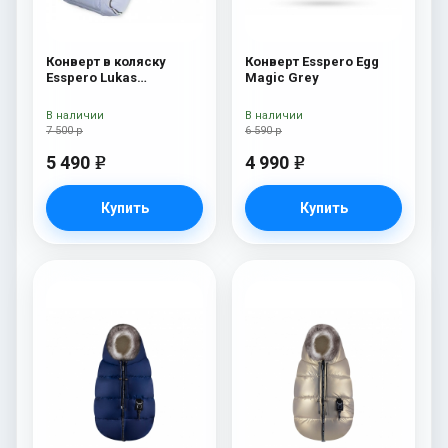
Конверт в коляску
Конверт Esspero Egg
Esspero Lukas
Magic Grey
(натуральная 100%
шерсть) Blue Mountain
В наличии
В наличии
7 500 р
6 590 р
5 490
4 990
e
e
Купить
Купить