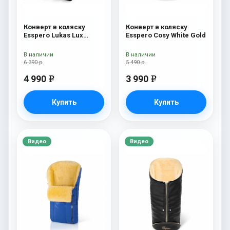
Конверт в коляску
Конверт в коляску
Esspero Lukas Lux
Esspero Cosy White Gold
(натуральная 100%
шерсть) Brown
В наличии
В наличии
6 390 р
5 490 р
4 990
3 990
e
e
Купить
Купить
Видео
Видео