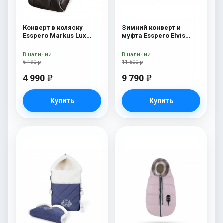
Конверт в коляску
Зимний конверт и
Esspero Markus Lux
муфта Esspero Elvis
(натуральная 100%
(100% шерсть) Snow
овечья шерсть) Brown
Like
В наличии
В наличии
6 190 р
11 500 р
4 990
9 790
e
e
Купить
Купить