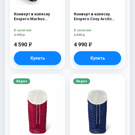
Конверт в коляску
Конверт в коляску
Esspero Markus
Esspero Cosy Arctic
(натуральная 100%
White
шерсть) Chocolat
В наличии
В наличии
5 490 р
6 690 р
4 590
4 990
e
e
Купить
Купить
Видео
Видео