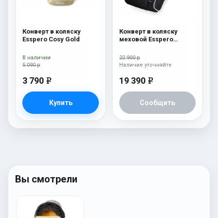
Конверт в коляску
Конверт в коляску
Esspero Cosy Gold
меховой Esspero
Nicolas Leatherette
(натуральная овчина)
В наличии
22 900 р
Diamond
5 090 р
Наличие уточняйте
3 790
19 390
e
e
Купить
Сообщить
Вы смотрели