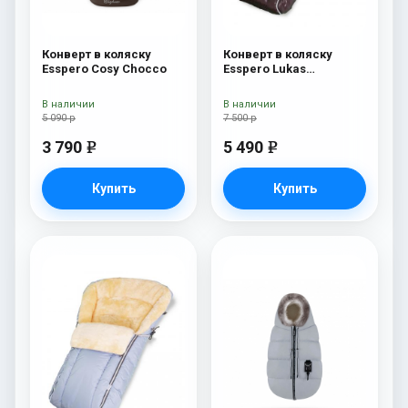
Конверт в коляску
Конверт в коляску
Esspero Cosy Chocco
Esspero Lukas
(натуральная 100%
шерсть) Chocolat
В наличии
В наличии
5 090 р
7 500 р
3 790
5 490
e
e
Купить
Купить