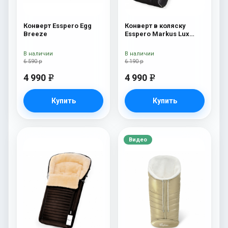
Конверт Esspero Egg
Конверт в коляску
Breeze
Esspero Markus Lux
(натуральная 100%
овечья шерсть) Black
В наличии
В наличии
6 590 р
6 190 р
4 990
4 990
e
e
Купить
Купить
Видео