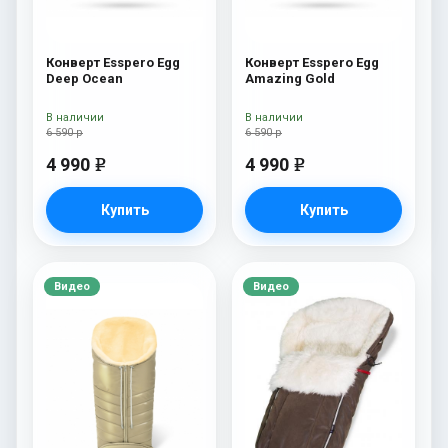
Конверт Esspero Egg
Конверт Esspero Egg
Deep Ocean
Amazing Gold
В наличии
В наличии
6 590 р
6 590 р
4 990
4 990
e
e
Купить
Купить
Видео
Видео