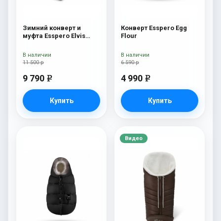
Зимний конверт и
Конверт Esspero Egg
муфта Esspero Elvis
Flour
(100% шерсть) Sky
В наличии
В наличии
11 500 р
6 590 р
9 790
4 990
e
e
Купить
Купить
Видео