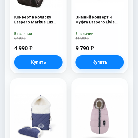
Конверт в коляску
Зимний конверт и
Esspero Markus Lux
муфта Esspero Elvis
(натуральная 100%
(100% шерсть) Snow
овечья шерсть) Brown
Like
В наличии
В наличии
6 190 р
11 500 р
4 990
9 790
e
e
Купить
Купить