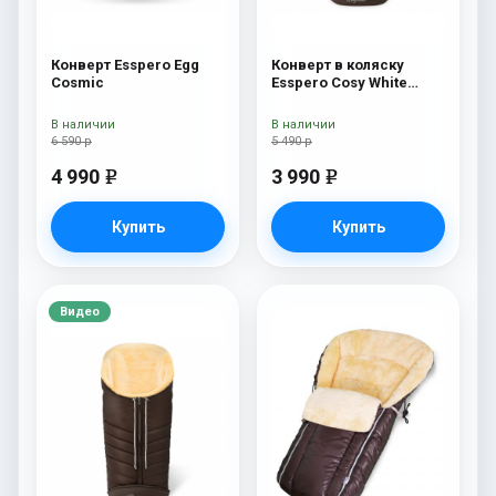
Конверт Esspero Egg
Конверт в коляску
Cosmic
Esspero Cosy White
Chocco
В наличии
В наличии
6 590 р
5 490 р
4 990
3 990
e
e
Купить
Купить
Видео