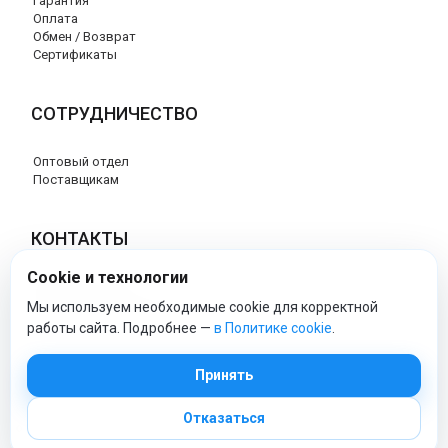
Гарантия
Оплата
Обмен / Возврат
Сертификаты
СОТРУДНИЧЕСТВО
Оптовый отдел
Поставщикам
КОНТАКТЫ
Cookie и технологии
8 (800) 707-76-34
info@esspero-market.ru
Мы используем необходимые cookie для корректной
работы сайта. Подробнее —
в Политике cookie
.
esspero-market - Официальный сайт
Принять
Отказаться
© 2026 Esspero-market.ru
Политика обработки персональных данных
|
Политика cookie