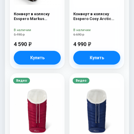
Конверт в коляску
Конверт в коляску
Esspero Markus
Esspero Cosy Arctic
(натуральная 100%
White
шерсть) Chocolat
В наличии
В наличии
5 490 р
6 690 р
4 590
4 990
e
e
Купить
Купить
Видео
Видео