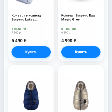
Конверт в коляску
Конверт Esspero Egg
Esspero Lukas
Magic Grey
(натуральная 100%
шерсть) Blue Mountain
В наличии
В наличии
7 500 р
6 590 р
5 490
4 990
e
e
Купить
Купить