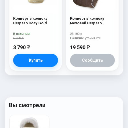
Конверт в коляску
Конверт в коляску
Esspero Cosy Gold
меховой Esspero
Nicolas Icelandic Sheep
(натуральная овчина)
В наличии
23 100 р
Nubuck
5 090 р
Наличие уточняйте
3 790
19 590
e
e
Купить
Сообщить
Вы смотрели