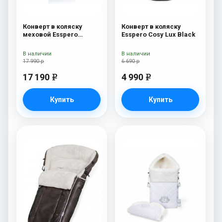
Конверт в коляску
Конверт в коляску
меховой Esspero
Esspero Cosy Lux Black
Nicolas Leatherette
(натуральная овчина)
В наличии
В наличии
Sky
17 990 р
6 690 р
17 190
4 990
e
e
Купить
Купить