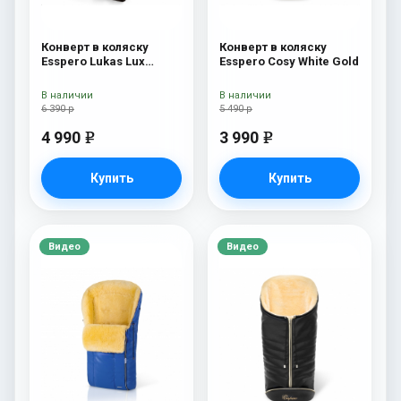
Конверт в коляску
Конверт в коляску
Esspero Lukas Lux
Esspero Cosy White Gold
(натуральная 100%
шерсть) Brown
В наличии
В наличии
6 390 р
5 490 р
4 990
3 990
e
e
Купить
Купить
Видео
Видео