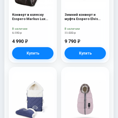
Конверт в коляску
Зимний конверт и
Esspero Markus Lux
муфта Esspero Elvis
(натуральная 100%
(100% шерсть) Snow
овечья шерсть) Brown
Like
В наличии
В наличии
6 190 р
11 500 р
4 990
9 790
e
e
Купить
Купить