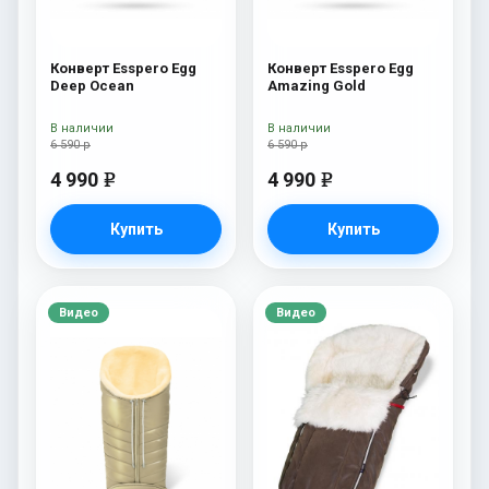
Конверт Esspero Egg
Конверт Esspero Egg
Deep Ocean
Amazing Gold
В наличии
В наличии
6 590 р
6 590 р
4 990
4 990
e
e
Купить
Купить
Видео
Видео