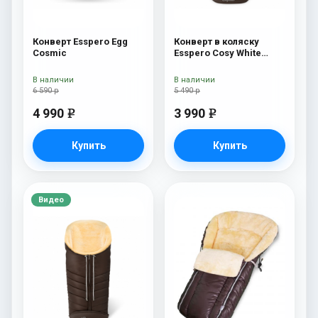
Конверт Esspero Egg
Конверт в коляску
Cosmic
Esspero Cosy White
Chocco
В наличии
В наличии
6 590 р
5 490 р
4 990
3 990
e
e
Купить
Купить
Видео