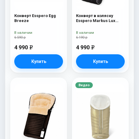
Конверт Esspero Egg
Конверт в коляску
Breeze
Esspero Markus Lux
(натуральная 100%
овечья шерсть) Black
В наличии
В наличии
6 590 р
6 190 р
4 990
4 990
e
e
Купить
Купить
Видео