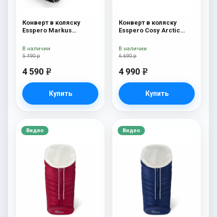
Конверт в коляску
Конверт в коляску
Esspero Markus
Esspero Cosy Arctic
(натуральная 100%
White
шерсть) Chocolat
В наличии
В наличии
5 490 р
6 690 р
4 590
4 990
e
e
Купить
Купить
Видео
Видео