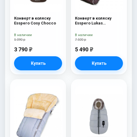
Конверт в коляску
Конверт в коляску
Esspero Cosy Chocco
Esspero Lukas
(натуральная 100%
шерсть) Chocolat
В наличии
В наличии
5 090 р
7 500 р
3 790
5 490
e
e
Купить
Купить