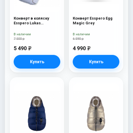
Конверт в коляску
Конверт Esspero Egg
Esspero Lukas
Magic Grey
(натуральная 100%
шерсть) Blue Mountain
В наличии
В наличии
7 500 р
6 590 р
5 490
4 990
e
e
Купить
Купить