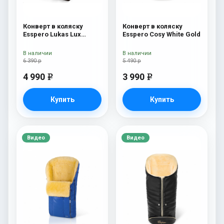
Конверт в коляску
Конверт в коляску
Esspero Lukas Lux
Esspero Cosy White Gold
(натуральная 100%
шерсть) Brown
В наличии
В наличии
6 390 р
5 490 р
4 990
3 990
e
e
Купить
Купить
Видео
Видео