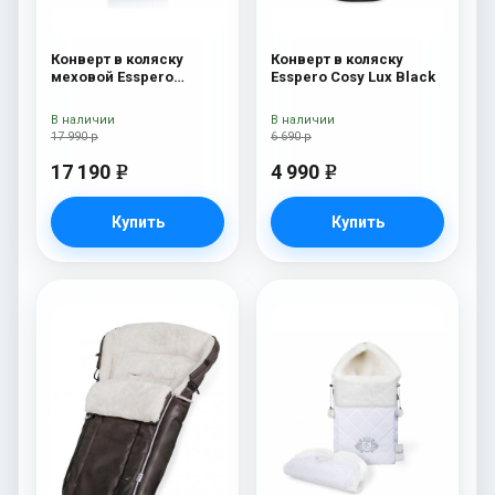
Конверт в коляску
Конверт в коляску
меховой Esspero
Esspero Cosy Lux Black
Nicolas Leatherette
(натуральная овчина)
В наличии
В наличии
Sky
17 990 р
6 690 р
17 190
4 990
e
e
Купить
Купить