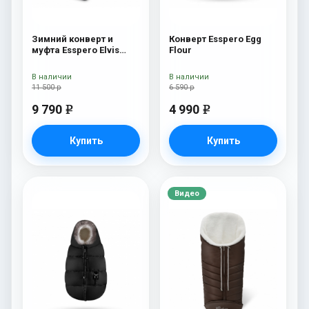
Зимний конверт и
Конверт Esspero Egg
муфта Esspero Elvis
Flour
(100% шерсть) Sky
В наличии
В наличии
11 500 р
6 590 р
9 790
4 990
e
e
Купить
Купить
Видео