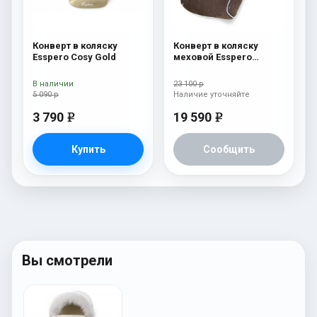
Конверт в коляску
Конверт в коляску
Esspero Cosy Gold
меховой Esspero
Nicolas Icelandic Sheep
(натуральная овчина)
В наличии
23 100 р
Nubuck
5 090 р
Наличие уточняйте
3 790
19 590
e
e
Купить
Сообщить
Вы смотрели