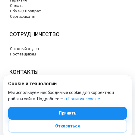
Гарантия
Оплата
Обмен / Возврат
Сертификаты
СОТРУДНИЧЕСТВО
Оптовый отдел
Поставщикам
КОНТАКТЫ
Cookie и технологии
8 (800) 707-76-34
info@esspero-market.ru
Мы используем необходимые cookie для корректной
работы сайта. Подробнее —
в Политике cookie
.
esspero-market - Официальный сайт
Принять
Отказаться
© 2026 Esspero-market.ru
Политика обработки персональных данных
|
Политика cookie