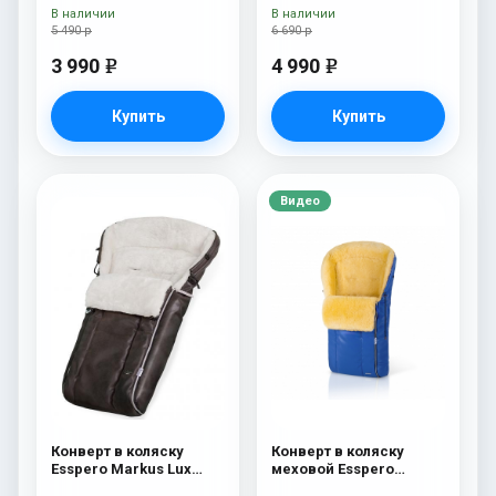
В наличии
В наличии
5 490 р
6 690 р
3 990
4 990
e
e
Купить
Купить
Видео
Конверт в коляску
Конверт в коляску
Esspero Markus Lux
меховой Esspero
(натуральная 100%
Nicolas Leatherette