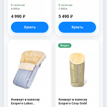
шерсть) Chocolat
В наличии
В наличии
6 590 р
7 500 р
4 990
5 490
e
e
Купить
Купить
Видео
Конверт в коляску
Конверт в коляску
Esspero Lukas
Esspero Cosy Gold