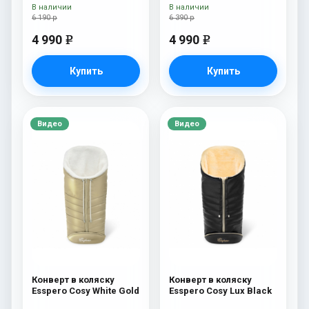
овечья шерсть) Black
шерсть) Brown
В наличии
В наличии
6 190 р
6 390 р
4 990
4 990
e
e
Купить
Купить
Видео
Видео
Конверт в коляску
Конверт в коляску
Esspero Cosy White Gold
Esspero Cosy Lux Black