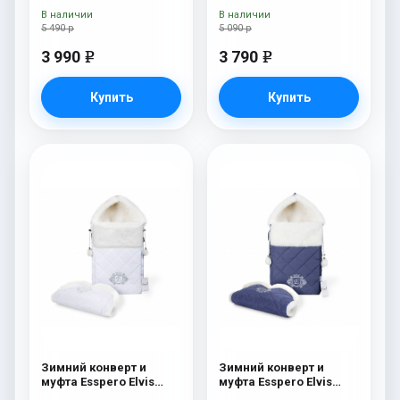
В наличии
В наличии
5 490 р
5 090 р
3 990
3 790
e
e
Купить
Купить
Зимний конверт и
Зимний конверт и
муфта Esspero Elvis
муфта Esspero Elvis
(100% шерсть) Snow
(100% шерсть) Sky