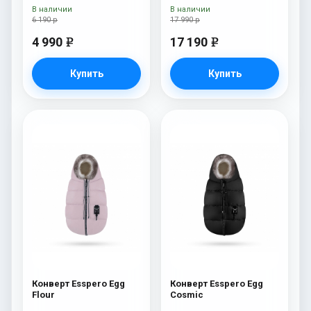
овечья шерсть) Brown
(натуральная овчина)
В наличии
В наличии
Sky
6 190 р
17 990 р
4 990
17 190
e
e
Купить
Купить
Конверт Esspero Egg
Конверт Esspero Egg
Flour
Cosmic