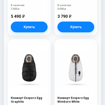
(натуральная 100%
шерсть) Blue Mountain
В наличии
В наличии
7 500 р
5 090 р
5 490
3 790
e
e
Купить
Купить
Конверт Esspero Egg
Конверт Esspero Egg
Graphite
Wimborn White