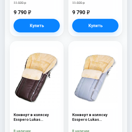
11 500 р
11 500 р
9 790
9 790
e
e
Купить
Купить
Конверт в коляску
Конверт в коляску
Esspero Lukas
Esspero Lukas
(натуральная 100%
(натуральная 100%
шерсть) Chocolat
шерсть) Blue Mountain
В наличии
В наличии