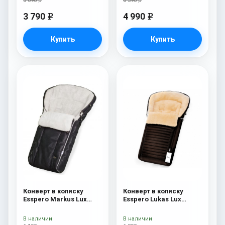
5 090 р
6 590 р
3 790
4 990
e
e
Купить
Купить
Конверт в коляску
Конверт в коляску
Esspero Markus Lux
Esspero Lukas Lux
(натуральная 100%
(натуральная 100%
овечья шерсть) Black
шерсть) Brown
В наличии
В наличии