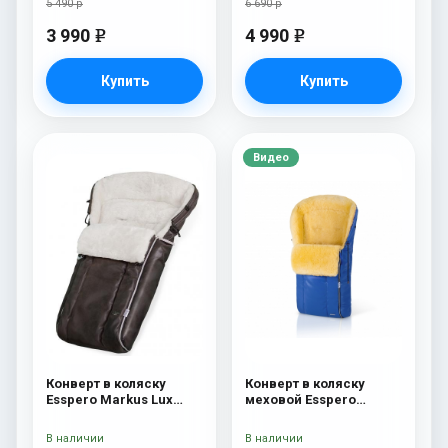
5 490 р
6 690 р
3 990
4 990
e
e
Купить
Купить
Видео
Конверт в коляску
Конверт в коляску
Esspero Markus Lux
меховой Esspero
(натуральная 100%
Nicolas Leatherette
овечья шерсть) Brown
(натуральная овчина)
В наличии
В наличии
Sky