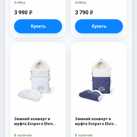
5 490 р
5 090 р
3 990
3 790
e
e
Купить
Купить
Зимний конверт и
Зимний конверт и
муфта Esspero Elvis
муфта Esspero Elvis
(100% шерсть) Snow
(100% шерсть) Sky
Like
В наличии
В наличии