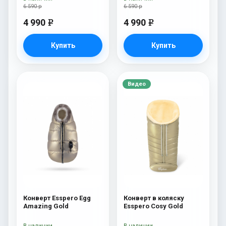
6 590 р
6 590 р
4 990
4 990
e
e
Купить
Купить
Видео
Конверт Esspero Egg
Конверт в коляску
Amazing Gold
Esspero Cosy Gold
В наличии
В наличии