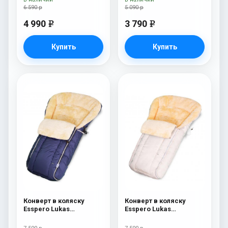
6 590 р
5 090 р
4 990
3 790
e
e
Купить
Купить
Конверт в коляску
Конверт в коляску
Esspero Lukas
Esspero Lukas
(натуральная 100%
(натуральная 100%
шерсть) Navy
шерсть) Beige