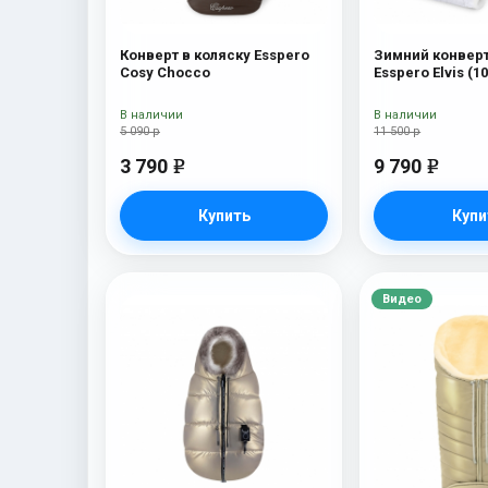
Конверт в коляску Esspero
Зимний конверт
Cosy Chocco
Esspero Elvis (
Snow Like
В наличии
В наличии
5 090 р
11 500 р
3 790
9 790
e
e
Купить
Купи
Видео