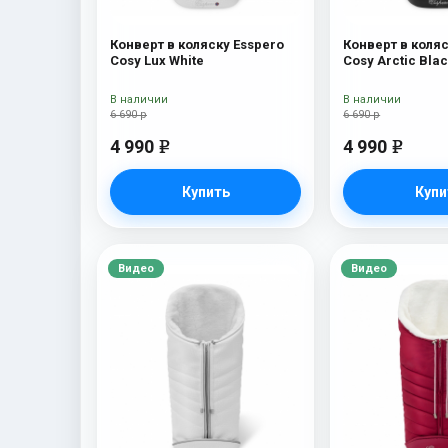
Конверт в коляску Esspero
Конверт в коляс
Cosy Lux White
Cosy Arctic Bla
В наличии
В наличии
6 690 р
6 690 р
4 990
4 990
e
e
Купить
Купи
Видео
Видео