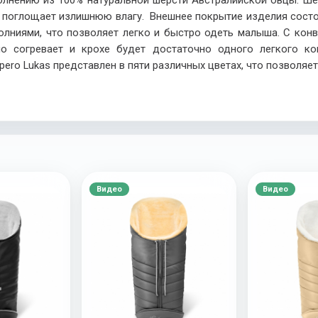
олнению из 100% натуральной шерсти Австралийской овцы. Ше
, поглощает излишнюю влагу. Внешнее покрытие изделия сост
лниями, что позволяет легко и быстро одеть малыша. С конв
о согревает и крохе будет достаточно одного легкого ко
spero Lukas представлен в пяти различных цветах, что позволяе
Видео
Видео