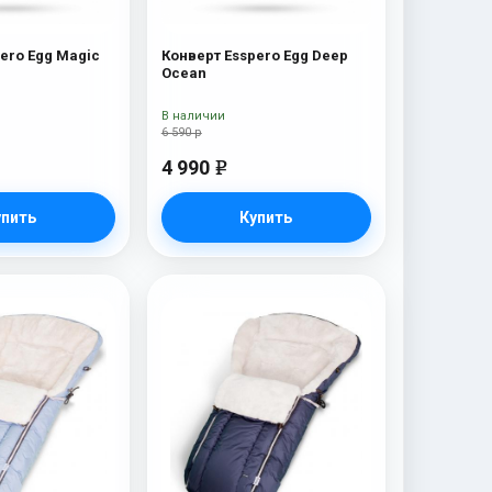
ero Egg Magic
Конверт Esspero Egg Deep
Ocean
В наличии
6 590 р
4 990
e
упить
Купить