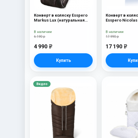
Конверт в коляску Esspero
Конверт в коля
Markus Lux (натуральная
Esspero Nicolas
100% овечья шерсть) Brown
(натуральная о
В наличии
В наличии
6 190 р
17 990 р
4 990
17 190
e
e
Купить
Купи
Видео