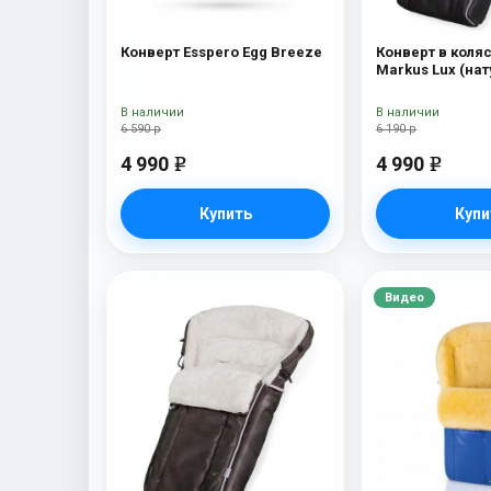
Конверт Esspero Egg Breeze
Конверт в коляс
Markus Lux (на
100% овечья ше
В наличии
В наличии
6 590 р
6 190 р
4 990
4 990
e
e
Купить
Купи
Видео