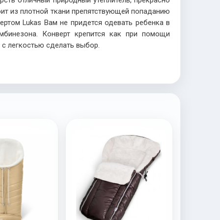
рсть отличный природный утеплитель, прекрасно
оит из плотной ткани препятствующей попаданию
ертом Lukas Вам не придется одевать ребенка в
мбинезона. Конверт крепится как при помощи
т с легкостью сделать выбор.