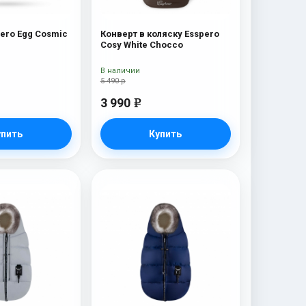
ero Egg Cosmic
Конверт в коляску Esspero
Cosy White Chocco
В наличии
5 490 р
3 990
e
упить
Купить