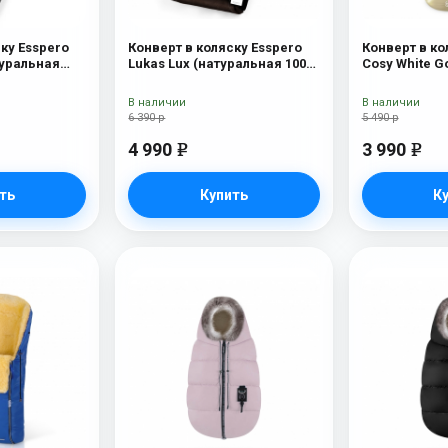
ку Esspero
Конверт в коляску Esspero
Конверт в ко
туральная
Lukas Lux (натуральная 100%
Cosy White G
рсть) Black
шерсть) Brown
В наличии
В наличии
6 390 р
5 490 р
4 990
3 990
e
e
ть
Купить
К