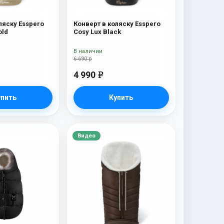
ляску Esspero
Конверт в коляску Esspero
old
Cosy Lux Black
В наличии
6 690 р
4 990
e
упить
Купить
Видео