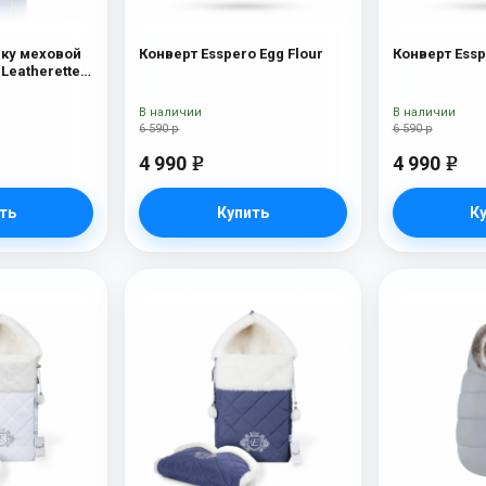
ску меховой
Конверт Esspero Egg Flour
Конверт Essp
 Leatherette
вчина) Sky
В наличии
В наличии
6 590 р
6 590 р
4 990
4 990
e
e
ть
Купить
К