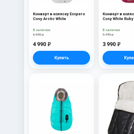
Конверт в коляску Esspero
Конверт в коляс
Cosy Arctic White
Cosy White Ruby
В наличии
В наличии
6 690 р
5 490 р
4 990
3 990
e
e
Купить
Купи