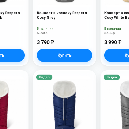
ку Esspero
Конверт в коляску Esspero
Конверт в ко
ck
Cosy Grey
Cosy White B
В наличии
В наличии
5 090 р
5 490 р
3 790
3 990
e
e
ть
Купить
К
Видео
Видео