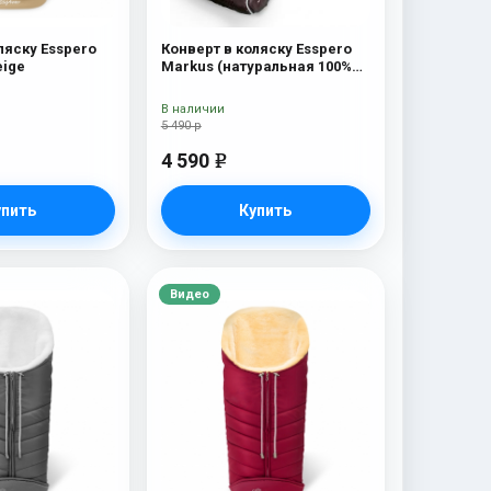
ляску Esspero
Конверт в коляску Esspero
eige
Markus (натуральная 100%
шерсть) Chocolat
В наличии
5 490 р
4 590
e
упить
Купить
Видео