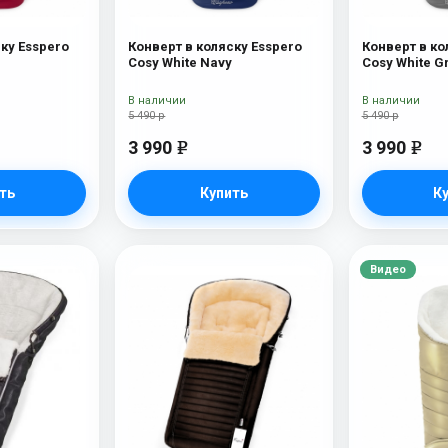
ку Esspero
Конверт в коляску Esspero
Конверт в ко
Cosy White Navy
Cosy White G
В наличии
В наличии
5 490 р
5 490 р
3 990
3 990
e
e
ть
Купить
К
Видео