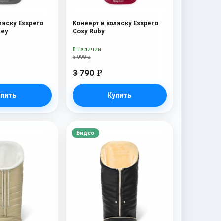
ляску Esspero
Конверт в коляску Esspero
rey
Cosy Ruby
В наличии
5 090 р
3 790
e
упить
Купить
Видео