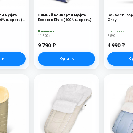
 и муфта
Зимний конверт и муфта
Конверт Essp
100% шерсть)
Esspero Elvis (100% шерсть)
Grey
Sky
В наличии
В наличии
11 500 р
6 590 р
9 790
4 990
e
e
ть
Купить
К