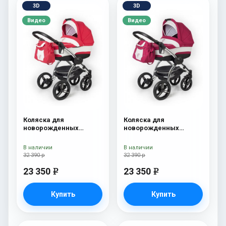
3D
3D
Видео
Видео
Коляска для
Коляска для
новорожденных
новорожденных
Esspero I-Nova (шасси
Esspero I-Nova (шасси
Chrome) Red Lux
Chrome) Borduex
В наличии
В наличии
32 390 р
32 390 р
23 350
23 350
e
e
Купить
Купить