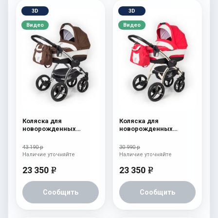
3D
3D
Видео
Видео
Коляска для
Коляска для
новорожденных
новорожденных
Esspero I-Nova (шасси
Esspero I-Nova (шасси
Chrome) Chek
Beige) Red Lux
43 190 р
30 990 р
Наличие уточняйте
Наличие уточняйте
23 350
23 350
e
e
Сообщить
Сообщить