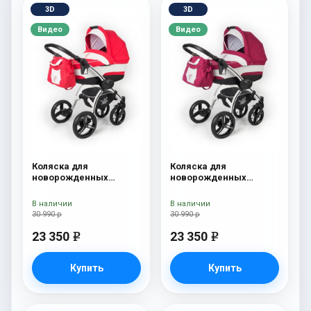
3D
3D
Видео
Видео
Коляска для
Коляска для
новорожденных
новорожденных
Esspero I-Nova (шасси
Esspero I-Nova (шасси
White) Red Lux
White) Borduex
В наличии
В наличии
30 990 р
30 990 р
23 350
23 350
e
e
Купить
Купить