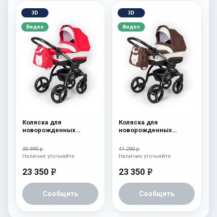
3D
3D
Видео
Видео
Коляска для
Коляска для
новорожденных
новорожденных
Esspero I-Nova (шасси
Esspero I-Nova (шасси
Black) Red Lux
Black) Chek
30 990 р
41 290 р
Наличие уточняйте
Наличие уточняйте
23 350
23 350
e
e
Сообщить
Сообщить