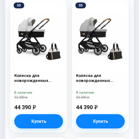
3D
3D
Коляска для
Коляска для
новорожденных
новорожденных
Esspero Traveler +
Esspero Traveler +
сумка Sahara
сумка Grey
В наличии
В наличии
52 200 р
52 200 р
44 390
44 390
e
e
Купить
Купить