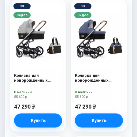
3D
3D
Видео
Видео
Коляска для
Коляска для
новорожденных
новорожденных
Esspero Tour S + сумка
Esspero Tour S + сумка
Grey
Denim
В наличии
В наличии
55 600 р
55 600 р
47 290
47 290
e
e
Купить
Купить