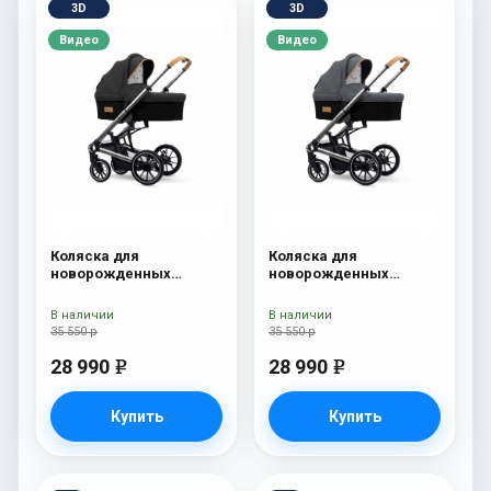
3D
3D
Видео
Видео
Коляска для
Коляска для
новорожденных
новорожденных
Esspero Tour S Onyx
Esspero Tour S Nordic
В наличии
В наличии
35 550 р
35 550 р
28 990
28 990
e
e
Купить
Купить