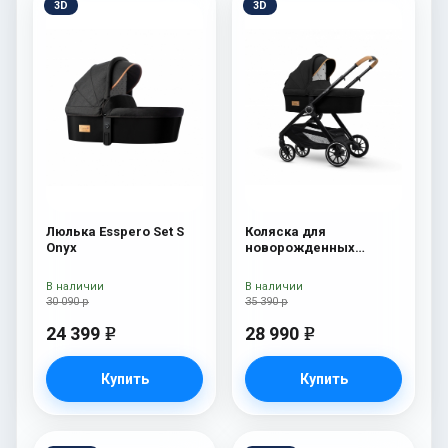
3D
3D
Люлька Esspero Set S
Коляска для
Onyx
новорожденных
Esspero Traveler Onyx
В наличии
В наличии
30 090 р
35 390 р
24 399
28 990
e
e
Купить
Купить