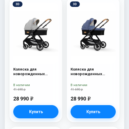
3D
3D
Коляска для
Коляска для
новорожденных
новорожденных
Esspero Traveler Grey
Esspero Traveler Denim
В наличии
В наличии
41 690 р
41 690 р
28 990
28 990
e
e
Купить
Купить