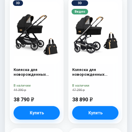
3D
3D
Видео
Коляска для
Коляска для
новорожденных
новорожденных
Esspero Traveler +
Esspero Tour S + сумка
сумка Onyx
Onyx
В наличии
В наличии
44 390 р
47 290 р
38 790
38 890
e
e
Купить
Купить