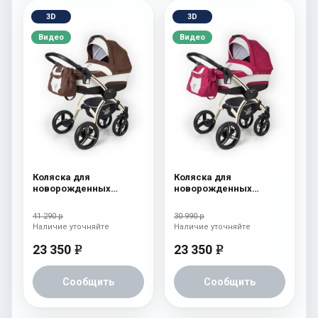
3D
3D
Видео
Видео
Коляска для
Коляска для
новорожденных
новорожденных
Esspero I-Nova (шасси
Esspero I-Nova (шасси
Beige) Chek
Beige) Borduex
41 290 р
30 990 р
Наличие уточняйте
Наличие уточняйте
23 350
23 350
e
e
Сообщить
Сообщить