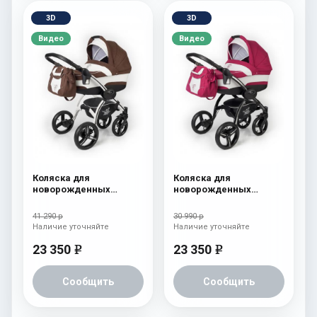
3D
3D
Видео
Видео
Коляска для
Коляска для
новорожденных
новорожденных
Esspero I-Nova (шасси
Esspero I-Nova (шасси
White) Chek
Black) Borduex
41 290 р
30 990 р
Наличие уточняйте
Наличие уточняйте
23 350
23 350
e
e
Сообщить
Сообщить