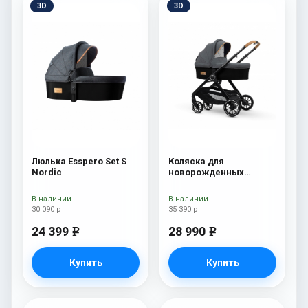
3D
3D
Люлька Esspero Set S
Коляска для
Nordic
новорожденных
Esspero Traveler Nordic
В наличии
В наличии
30 090 р
35 390 р
24 399
28 990
e
e
Купить
Купить