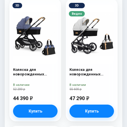
3D
3D
Видео
Коляска для
Коляска для
новорожденных
новорожденных
Esspero Traveler +
Esspero Tour S + сумка
сумка Denim
Sahara
В наличии
В наличии
52 200 р
55 600 р
44 390
47 290
e
e
Купить
Купить