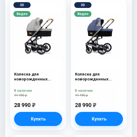
3D
3D
Видео
Видео
Коляска для
Коляска для
новорожденных
новорожденных
Esspero Tour S Grey
Esspero Tour S Denim
В наличии
В наличии
44 490 р
44 490 р
28 990
28 990
e
e
Купить
Купить