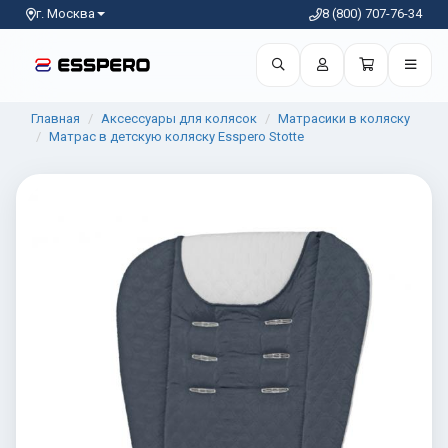
г. Москва
8 (800) 707-76-34
Главная
Аксессуары для колясок
Матрасики в коляску
Матрас в детскую коляску Esspero Stotte