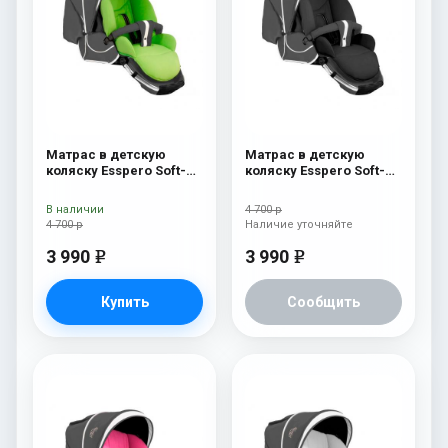
Матрас в детскую
Матрас в детскую
коляску Esspero Soft-
коляску Esspero Soft-
Memory Green
Memory Black
В наличии
4 700 р
4 700 р
Наличие уточняйте
3 990
3 990
e
e
Купить
Сообщить