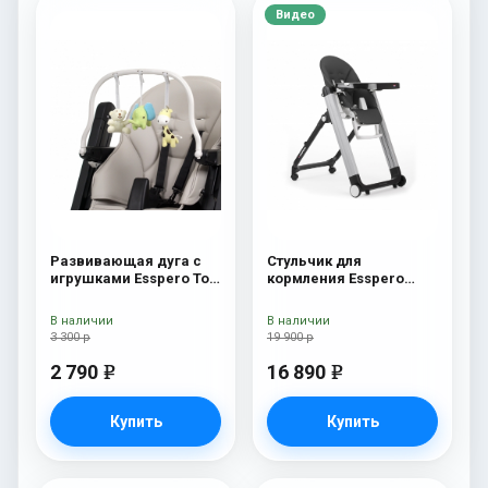
Видео
Развивающая дуга с
Стульчик для
игрушками Esspero Toy
кормления Esspero
Bar Marseille/Lyon
Marseille GL Black
Elephant
В наличии
В наличии
3 300 р
19 900 р
2 790
16 890
e
e
Купить
Купить