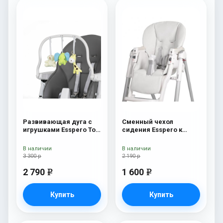
Развивающая дуга с
Сменный чехол
игрушками Esspero Toy
сидения Esspero к
Bar Paris Elephant
стульчику для
кормления Peg-Perego
В наличии
В наличии
Diner White
3 300 р
2 190 р
2 790
1 600
e
e
Купить
Купить