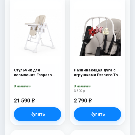
Стульчик для
Развивающая дуга с
кормления Esspero
игрушками Esspero Toy
Paris Beige
Bar Marseille/Lyon
Butterfly
В наличии
В наличии
3 300 р
21 590
2 790
e
e
Купить
Купить