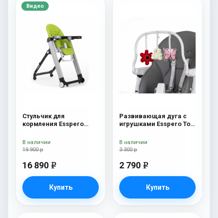
Видео
Стульчик для
Развивающая дуга с
кормления Esspero
игрушками Esspero Toy
Marseille GL Green
Bar Paris Butterfly
В наличии
В наличии
19 900 р
3 300 р
16 890
2 790
e
e
Купить
Купить