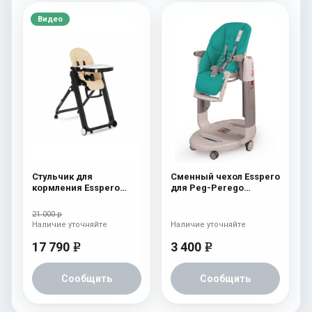
Видео
Стульчик для
Сменный чехол Esspero
кормления Esspero
для Peg-Perego
Marseille BL Beige
Tatamia / Siesta
Aquamarine
21 000 р
Наличие уточняйте
Наличие уточняйте
17 790
3 400
e
e
Сообщить
Сообщить