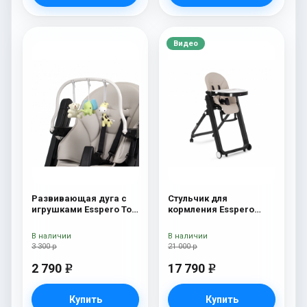
Видео
Развивающая дуга с
Стульчик для
игрушками Esspero Toy
кормления Esspero
Bar Marseille/Lyon
Marseille BL Capuchino
Elephant
В наличии
В наличии
3 300 р
21 000 р
2 790
17 790
e
e
Купить
Купить