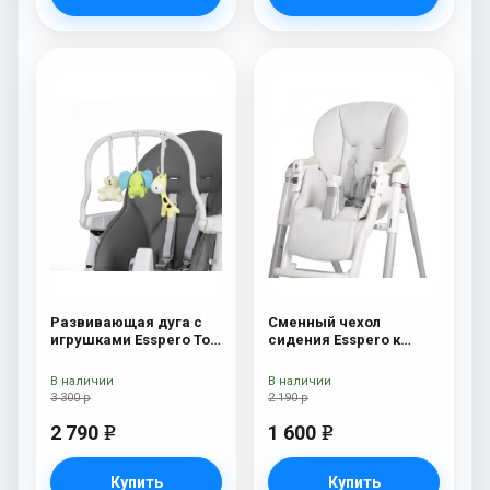
Развивающая дуга с
Сменный чехол
игрушками Esspero Toy
сидения Esspero к
Bar Paris Elephant
стульчику для
кормления Peg-Perego
В наличии
В наличии
Diner White
3 300 р
2 190 р
2 790
1 600
e
e
Купить
Купить