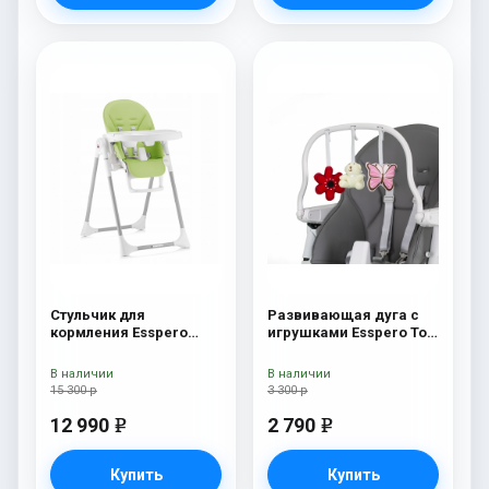
Стульчик для
Развивающая дуга с
кормления Esspero
игрушками Esspero Toy
Lyon GL Green
Bar Paris Butterfly
В наличии
В наличии
15 300 р
3 300 р
12 990
2 790
e
e
Купить
Купить