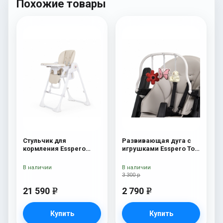
Похожие товары
Стульчик для
Развивающая дуга с
кормления Esspero
игрушками Esspero Toy
Paris Beige
Bar Marseille/Lyon
Butterfly
В наличии
В наличии
3 300 р
21 590
2 790
e
e
Купить
Купить