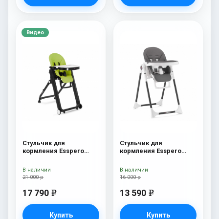
Видео
Стульчик для
Стульчик для
кормления Esspero
кормления Esspero
Marseille BL Green
Lyon BL Grey
В наличии
В наличии
21 000 р
16 000 р
17 790
13 590
e
e
Купить
Купить