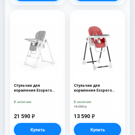
Стульчик для
Стульчик для
кормления Esspero
кормления Esspero
Paris Grey
Lyon BL Red
В наличии
В наличии
16 000 р
21 590
13 590
e
e
Купить
Купить