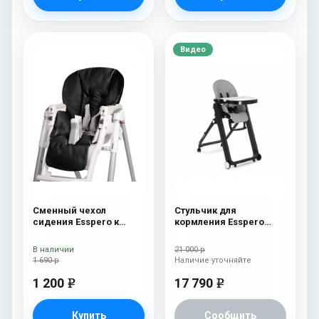
Видео
Сменный чехол
Стульчик для
сидения Esspero к
кормления Esspero
стульчику для
Marseille BL Grey
кормления Peg-Perego
В наличии
21 000 р
Diner Black
1 690 р
Наличие уточняйте
1 200
17 790
e
e
Купить
Сообщить