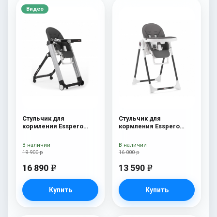
Видео
Стульчик для
Стульчик для
кормления Esspero
кормления Esspero
Marseille GL Black
Lyon BL Grey
В наличии
В наличии
19 900 р
16 000 р
16 890
13 590
e
e
Купить
Купить