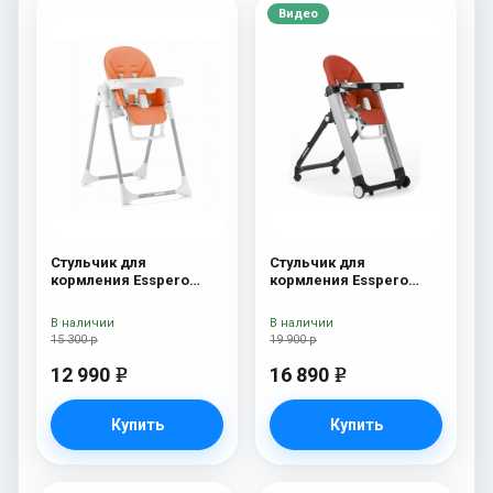
Видео
Стульчик для
Стульчик для
кормления Esspero
кормления Esspero
Lyon GL Orange
Marseille GL Red
В наличии
В наличии
15 300 р
19 900 р
12 990
16 890
e
e
Купить
Купить