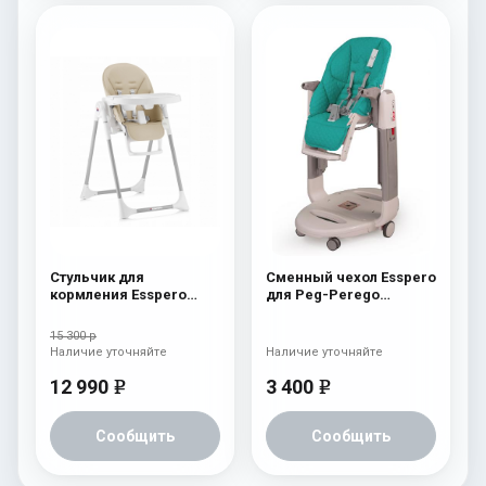
Стульчик для
Сменный чехол Esspero
кормления Esspero
для Peg-Perego
Lyon GL Beige
Tatamia / Siesta
Aquamarine
15 300 р
Наличие уточняйте
Наличие уточняйте
12 990
3 400
e
e
Сообщить
Сообщить