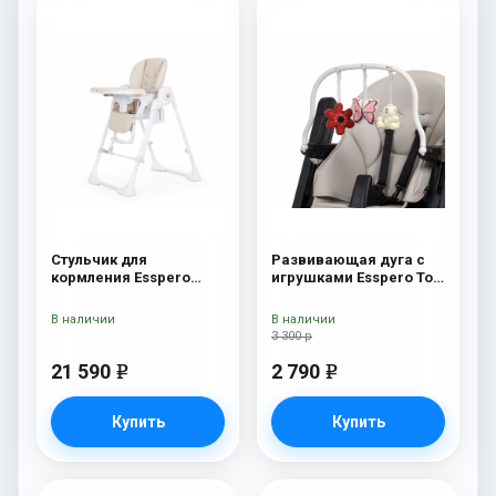
Стульчик для
Развивающая дуга с
кормления Esspero
игрушками Esspero Toy
Paris Beige
Bar Marseille/Lyon
Butterfly
В наличии
В наличии
3 300 р
21 590
2 790
e
e
Купить
Купить