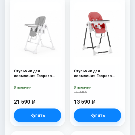
Стульчик для
Стульчик для
кормления Esspero
кормления Esspero
Paris Grey
Lyon BL Red
В наличии
В наличии
16 000 р
21 590
13 590
e
e
Купить
Купить