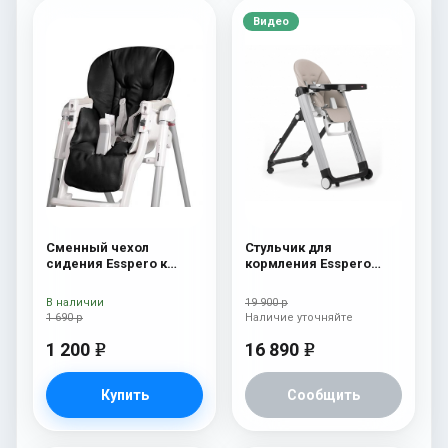
Видео
Сменный чехол
Стульчик для
сидения Esspero к
кормления Esspero
стульчику для
Marseille GL Capuchino
кормления Peg-Perego
В наличии
19 900 р
Diner Black
1 690 р
Наличие уточняйте
1 200
16 890
e
e
Купить
Сообщить