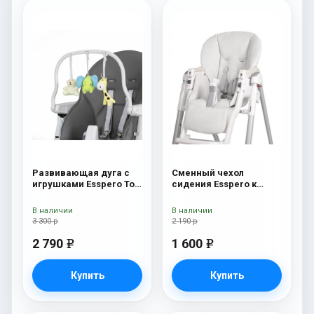
Развивающая дуга с
Сменный чехол
игрушками Esspero Toy
сидения Esspero к
Bar Paris Elephant
стульчику для
кормления Peg-Perego
В наличии
В наличии
Diner White
3 300 р
2 190 р
2 790
1 600
e
e
Купить
Купить