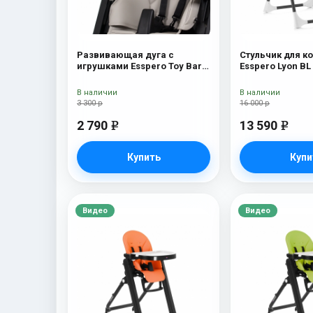
Развивающая дуга с
Стульчик для к
игрушками Esspero Toy Bar
Esspero Lyon BL
Marseille/Lyon Elephant
В наличии
В наличии
3 300 р
16 000 р
2 790
13 590
e
e
Купить
Купи
Видео
Видео