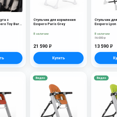
уга с
Стульчик для кормления
Стульчик дл
ero Toy Bar
Esspero Paris Grey
Esspero Lyon
utterfly
В наличии
В наличии
16 000 р
21 590
13 590
e
e
ть
Купить
К
Видео
Видео