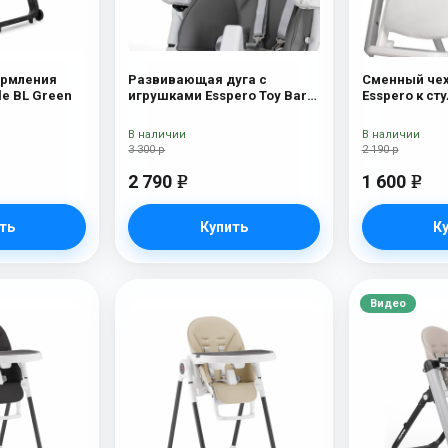
ормления
Развивающая дуга с
Сменный чех
le BL Green
игрушками Esspero Toy Bar
Esspero к ст
Paris Elephant
кормления P
White
В наличии
В наличии
3 300 р
2 190 р
2 790
1 600
e
e
ть
Купить
К
Видео