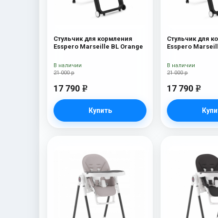
Стульчик для кормления
Стульчик для к
Esspero Marseille BL Orange
Esspero Marseil
В наличии
В наличии
21 000 р
21 000 р
17 790
17 790
e
e
Купить
Купи