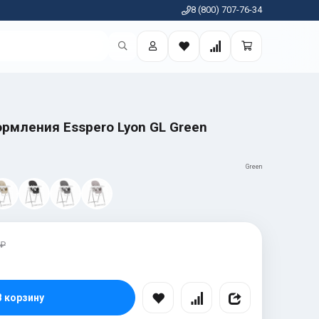
8 (800) 707-76-34
рмления Esspero Lyon GL Green
Green
 ₽
В корзину