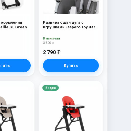
я кормления
Развивающая дуга с
eille GL Green
игрушками Esspero Toy Bar
Paris Butterfly
В наличии
3 300 р
2 790
e
упить
Купить
Видео