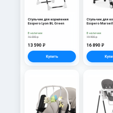
Стульчик для кормления
Стульчик для к
Esspero Lyon BL Green
Esspero Marseil
В наличии
В наличии
16 000 р
19 900 р
13 590
16 890
e
e
Купить
Купи