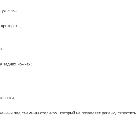
тульчика;
 протереть;
х;
а задних ножках;
асности;
нный под съемным столиком, который не позволяет ребенку скрестить н