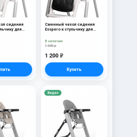
ол сидения
Сменный чехол сидения
ульчику для
Esspero к стульчику для
eg-Perego Diner
кормления Peg-Perego Diner
Black
В наличии
1 690 р
1 200
e
упить
Купить
Видео