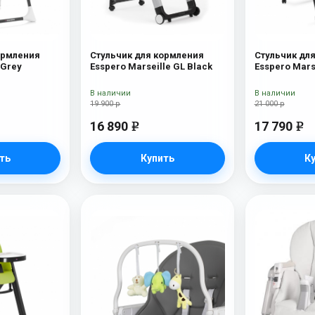
ормления
Стульчик для кормления
Стульчик дл
 Grey
Esspero Marseille GL Black
Esspero Mars
Capuchino
В наличии
В наличии
19 900 р
21 000 р
16 890
17 790
e
e
ть
Купить
К