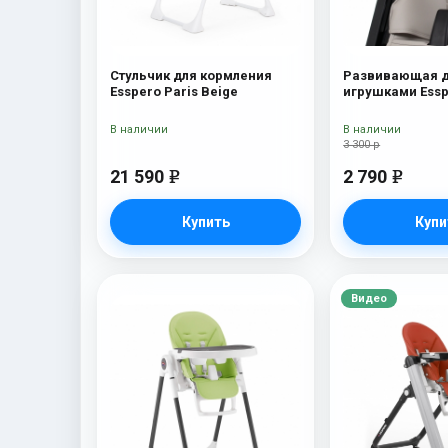
Стульчик для кормления
Развивающая д
Esspero Paris Beige
игрушками Essp
Marseille/Lyon B
В наличии
В наличии
3 300 р
21 590
2 790
e
e
Купить
Купи
Видео