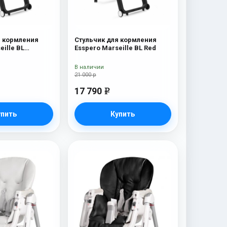
я кормления
Стульчик для кормления
eille BL
Esspero Marseille BL Red
В наличии
21 000 р
17 790
e
упить
Купить