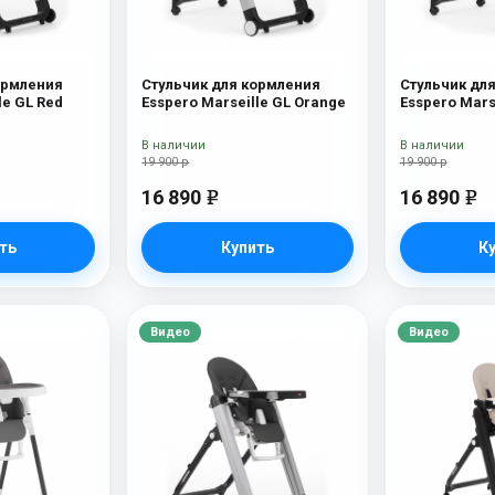
ормления
Стульчик для кормления
Стульчик дл
le GL Red
Esspero Marseille GL Orange
Esspero Mars
В наличии
В наличии
19 900 р
19 900 р
16 890
16 890
e
e
ть
Купить
К
Видео
Видео