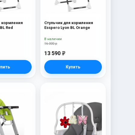
я кормления
Стульчик для кормления
 BL Red
Esspero Lyon BL Orange
В наличии
16 000 р
13 590
e
упить
Купить