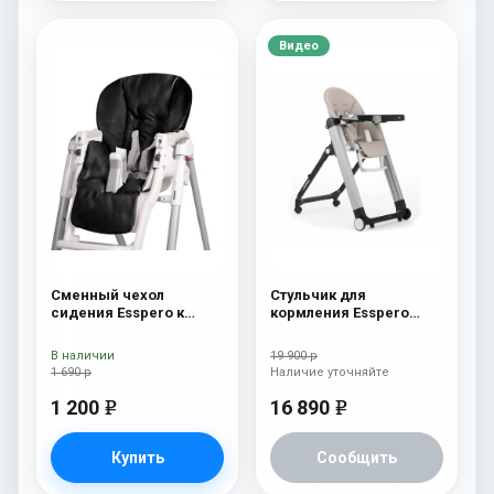
Видео
Сменный чехол
Стульчик для
сидения Esspero к
кормления Esspero
стульчику для
Marseille GL Capuchino
кормления Peg-Perego
В наличии
19 900 р
Diner Black
1 690 р
Наличие уточняйте
1 200
16 890
e
e
Купить
Сообщить