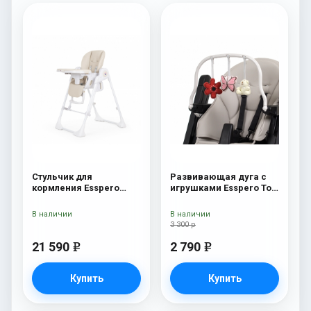
Стульчик для
Развивающая дуга с
кормления Esspero
игрушками Esspero Toy
Paris Beige
Bar Marseille/Lyon
Butterfly
В наличии
В наличии
3 300 р
21 590
2 790
e
e
Купить
Купить