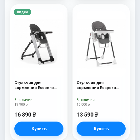
Видео
Стульчик для
Стульчик для
кормления Esspero
кормления Esspero
Marseille GL Black
Lyon BL Grey
В наличии
В наличии
19 900 р
16 000 р
16 890
13 590
e
e
Купить
Купить