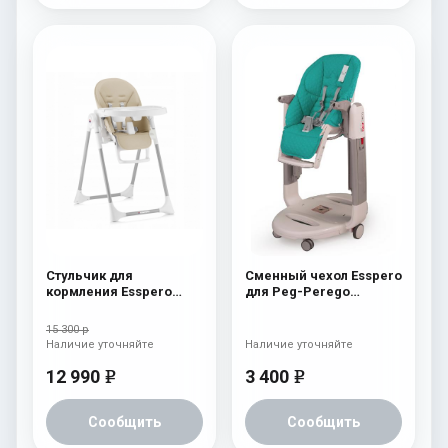
Стульчик для
Сменный чехол Esspero
кормления Esspero
для Peg-Perego
Lyon GL Beige
Tatamia / Siesta
Aquamarine
15 300 р
Наличие уточняйте
Наличие уточняйте
12 990
3 400
e
e
Сообщить
Сообщить