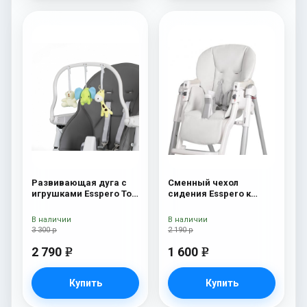
Развивающая дуга с
Сменный чехол
игрушками Esspero Toy
сидения Esspero к
Bar Paris Elephant
стульчику для
кормления Peg-Perego
В наличии
В наличии
Diner White
3 300 р
2 190 р
2 790
1 600
e
e
Купить
Купить