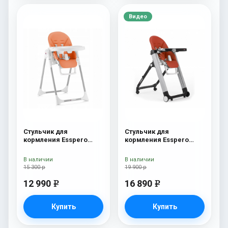
Видео
Стульчик для
Стульчик для
кормления Esspero
кормления Esspero
Lyon GL Orange
Marseille GL Red
В наличии
В наличии
15 300 р
19 900 р
12 990
16 890
e
e
Купить
Купить