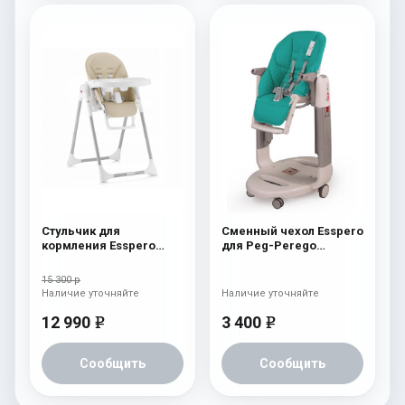
Стульчик для
Сменный чехол Esspero
кормления Esspero
для Peg-Perego
Lyon GL Beige
Tatamia / Siesta
Aquamarine
15 300 р
Наличие уточняйте
Наличие уточняйте
12 990
3 400
e
e
Сообщить
Сообщить