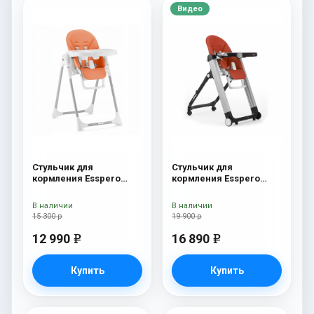
Видео
Стульчик для
Стульчик для
кормления Esspero
кормления Esspero
Lyon GL Orange
Marseille GL Red
В наличии
В наличии
15 300 р
19 900 р
12 990
16 890
e
e
Купить
Купить