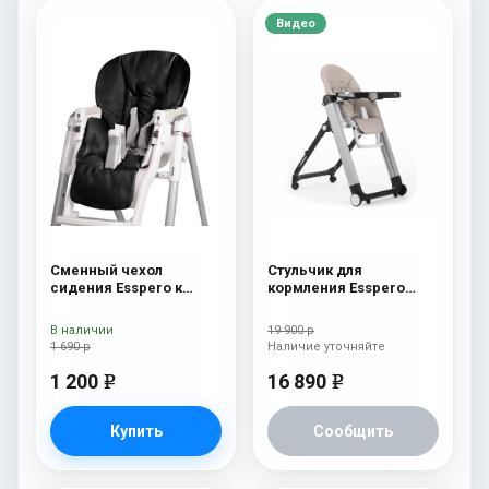
Видео
Сменный чехол
Стульчик для
сидения Esspero к
кормления Esspero
стульчику для
Marseille GL Capuchino
кормления Peg-Perego
В наличии
19 900 р
Diner Black
1 690 р
Наличие уточняйте
1 200
16 890
e
e
Купить
Сообщить