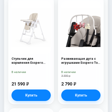
Стульчик для
Развивающая дуга с
кормления Esspero
игрушками Esspero Toy
Paris Beige
Bar Marseille/Lyon
Butterfly
В наличии
В наличии
3 300 р
21 590
2 790
e
e
Купить
Купить