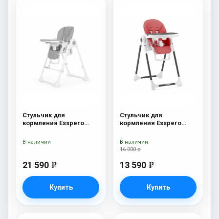
Стульчик для
Стульчик для
кормления Esspero
кормления Esspero
Paris Grey
Lyon BL Red
В наличии
В наличии
16 000 р
21 590
13 590
e
e
Купить
Купить