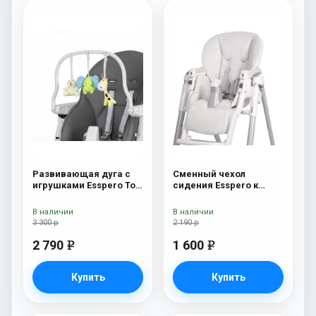
Развивающая дуга с
Сменный чехол
игрушками Esspero Toy
сидения Esspero к
Bar Paris Elephant
стульчику для
кормления Peg-Perego
В наличии
В наличии
Diner White
3 300 р
2 190 р
2 790
1 600
e
e
Купить
Купить