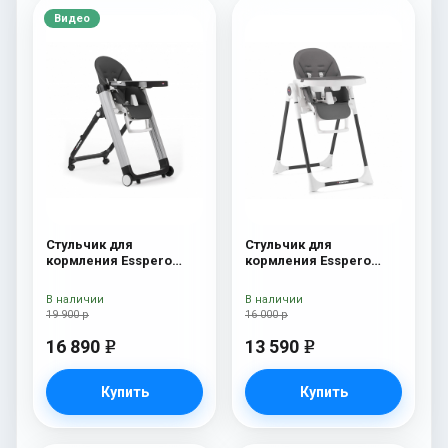
Видео
Стульчик для
Стульчик для
кормления Esspero
кормления Esspero
Marseille GL Black
Lyon BL Grey
В наличии
В наличии
19 900 р
16 000 р
16 890
13 590
e
e
Купить
Купить