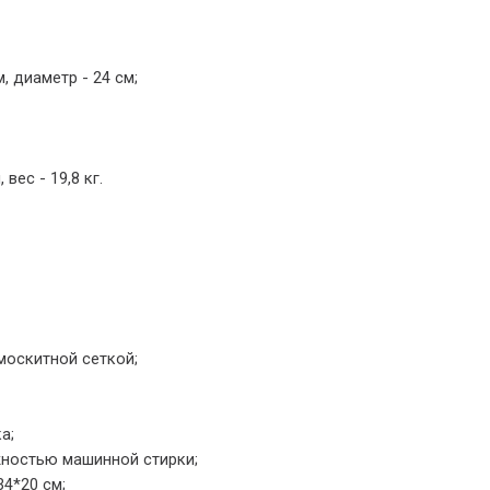
 диаметр - 24 см;
вес - 19,8 кг.
москитной сеткой;
а;
жностью машинной стирки;
4*20 см;