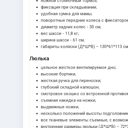
ножной стояночный тормоз;
фиксация при складывании;
удобная сумка для мамы;
поворотные передние колеса с фиксатором,
диаметр задних колес - 30 см;
вес шасси - 11,8 кг;
ширина шасси - 61 см;
габариты коляски (Д*Ш*В) – 130*61*113 см, 
Люлька
цельное жесткое вентилируемое дно;
высокие бортики;
жесткая ручка для переноски;
глубокий складной капюшон;
смотровое окошко со встроенной противо
съемная накидка на ножки;
выдвижные ножки;
несколько положений высоты подголовник
все тканевые элементы съемные, с возмо
внутренние размеры люльки (Д*Ш*В) – 72*3