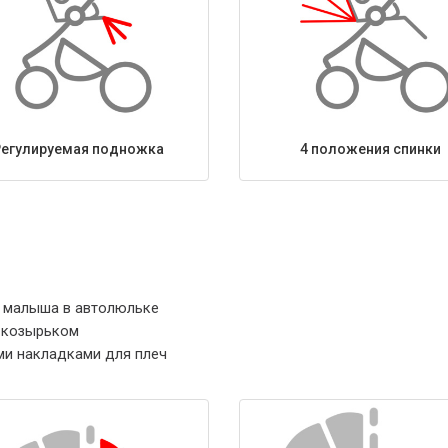
Регулируемая подножка
4 положения спинки
и малыша в автолюльке
 козырьком
ми накладками для плеч