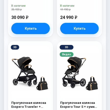
В наличии
В наличии
35 400 р
44 490 р
30 090
24 990
e
e
Купить
Купить
3D
3D
Видео
Прогулочная коляска
Прогулочная коляска
Esspero Traveler +
Esspero Tour S + сумка