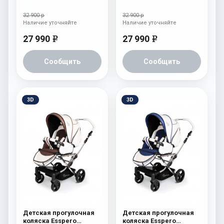
Reverse Limited Edition
Reverse Limited Edition
Pink
Green
32 900 р
32 900 р
Наличие уточняйте
Наличие уточняйте
27 990
27 990
e
e
Сообщить
Сообщить
3D
3D
Детская прогулочная
Детская прогулочная
коляска Esspero
коляска Esspero