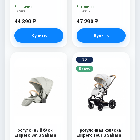
В наличии
В наличии
52 200 р
55 600 р
44 390
47 290
e
e
Купить
Купить
3D
Видео
Прогулочный блок
Прогулочная коляска
Esspero Set S Sahara
Esspero Tour S Sahara