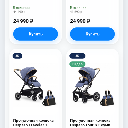
В наличии
В наличии
44 490 р
41 590 р
24 990
24 990
e
e
Купить
Купить
3D
3D
Видео
Прогулочная коляска
Прогулочная коляска
Esspero Traveler +
Esspero Tour S + сумка