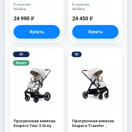
В наличии
В наличии
35 550 р
30 090 р
24 990
24 450
e
e
Купить
Купить
3D
3D
Видео
Прогулочная коляска
Прогулочная коляска
Esspero Tour S Grey
Esspero Traveler
Sahara