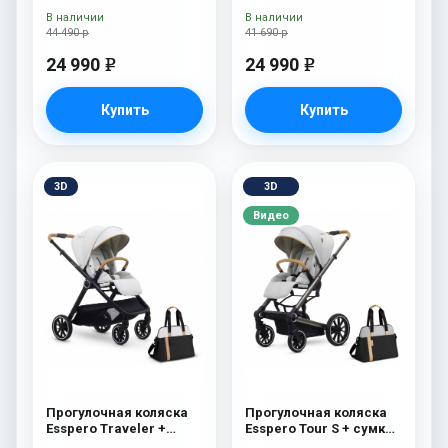
В наличии
В наличии
44 490 р
41 690 р
24 990
24 990
e
e
Купить
Купить
3D
3D
Видео
Прогулочная коляска
Прогулочная коляска
Esspero Traveler +
Esspero Tour S + сумка
сумка Sahara
Grey