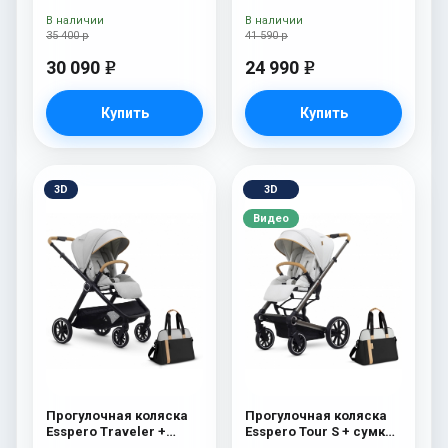
В наличии
В наличии
35 400 р
41 590 р
30 090
24 990
e
e
Купить
Купить
3D
3D
Видео
Прогулочная коляска
Прогулочная коляска
Esspero Traveler +
Esspero Tour S + сумка
сумка Grey
Sahara