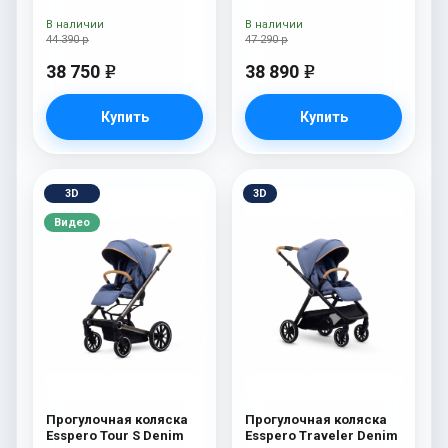
сумка Onyx
Onyx
В наличии
В наличии
44 390 р
47 290 р
38 750
38 890
e
e
Купить
Купить
3D
3D
Видео
Прогулочная коляска
Прогулочная коляска
Esspero Tour S Denim
Esspero Traveler Denim