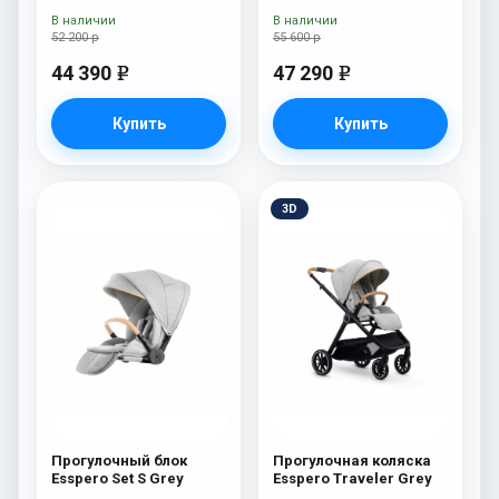
В наличии
В наличии
52 200 р
55 600 р
44 390
47 290
e
e
Купить
Купить
3D
Прогулочный блок
Прогулочная коляска
Esspero Set S Grey
Esspero Traveler Grey