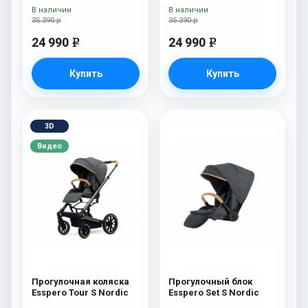
В наличии
В наличии
35 390 р
35 390 р
24 990
24 990
e
e
Купить
Купить
3D
Видео
Прогулочная коляска
Прогулочный блок
Esspero Tour S Nordic
Esspero Set S Nordic