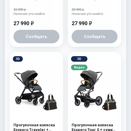
Reverse Limited Edition
Reverse Limited Edition
Brown
Ocean
32 900 р
32 900 р
Наличие уточняйте
Наличие уточняйте
27 990
27 990
e
e
Сообщить
Сообщить
3D
3D
Видео
Прогулочная коляска
Прогулочная коляска
Esspero Traveler +
Esspero Tour S + сумка