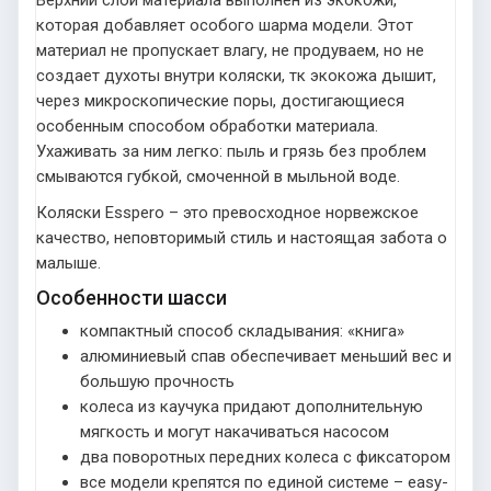
Верхний слой материала выполнен из экокожи,
которая добавляет особого шарма модели. Этот
материал не пропускает влагу, не продуваем, но не
создает духоты внутри коляски, тк экокожа дышит,
через микроскопические поры, достигающиеся
особенным способом обработки материала.
Ухаживать за ним легко: пыль и грязь без проблем
смываются губкой, смоченной в мыльной воде.
Коляски Esspero – это превосходное норвежское
качество, неповторимый стиль и настоящая забота о
малыше.
Особенности шасси
компактный способ складывания: «книга»
алюминиевый спав обеспечивает меньший вес и
большую прочность
колеса из каучука придают дополнительную
мягкость и могут накачиваться насосом
два поворотных передних колеса с фиксатором
все модели крепятся по единой системе – easy-