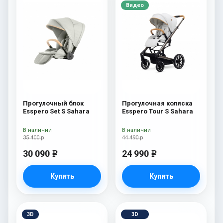
Видео
Прогулочный блок
Прогулочная коляска
Esspero Set S Sahara
Esspero Tour S Sahara
В наличии
В наличии
35 400 р
44 490 р
30 090
24 990
e
e
Купить
Купить
3D
3D