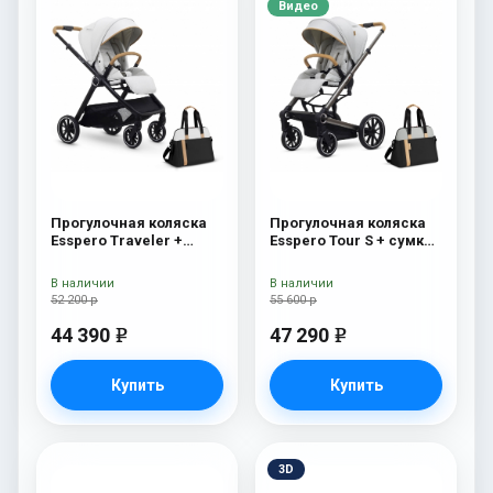
Видео
Прогулочная коляска
Прогулочная коляска
Esspero Traveler +
Esspero Tour S + сумка
сумка Sahara
Grey
В наличии
В наличии
52 200 р
55 600 р
44 390
47 290
e
e
Купить
Купить
3D