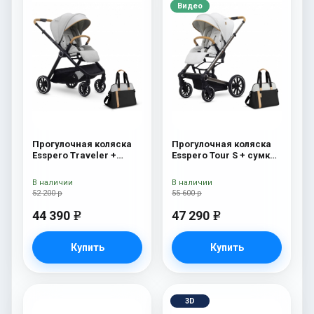
Видео
Прогулочная коляска
Прогулочная коляска
Esspero Traveler +
Esspero Tour S + сумка
сумка Grey
Sahara
В наличии
В наличии
52 200 р
55 600 р
44 390
47 290
e
e
Купить
Купить
3D