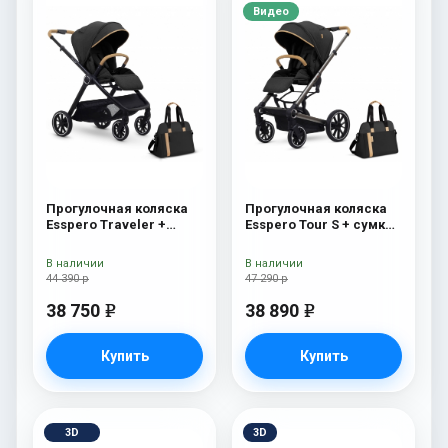
Видео
Прогулочная коляска
Прогулочная коляска
Esspero Traveler +
Esspero Tour S + сумка
сумка Onyx
Onyx
В наличии
В наличии
44 390 р
47 290 р
38 750
38 890
e
e
Купить
Купить
3D
3D