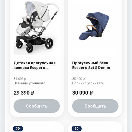
Детская прогулочная
Прогулочный блок
коляска Esspero
Esspero Set S Denim
Reverse Latte Milk
34 600 р
35 400 р
Наличие уточняйте
Наличие уточняйте
29 390
30 090
e
e
Сообщить
Сообщить
3D
3D