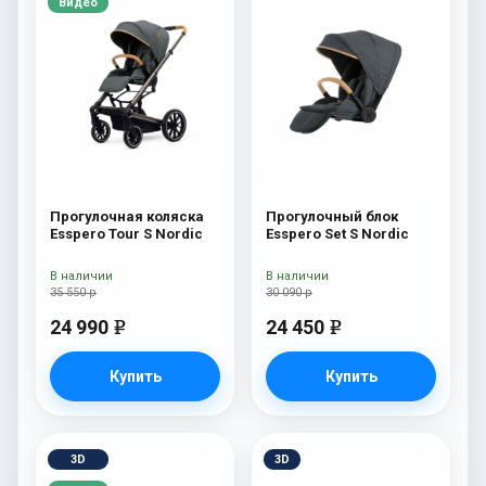
Видео
Прогулочная коляска
Прогулочный блок
Esspero Tour S Nordic
Esspero Set S Nordic
В наличии
В наличии
35 550 р
30 090 р
24 990
24 450
e
e
Купить
Купить
3D
3D