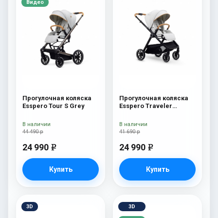
Видео
Прогулочная коляска
Прогулочная коляска
Esspero Tour S Grey
Esspero Traveler
Sahara
В наличии
В наличии
44 490 р
41 690 р
24 990
24 990
e
e
Купить
Купить
3D
3D