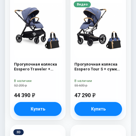
Видео
Прогулочная коляска
Прогулочная коляска
Esspero Traveler +
Esspero Tour S + сумка
сумка Denim
Denim
В наличии
В наличии
52 200 р
55 600 р
44 390
47 290
e
e
Купить
Купить
3D