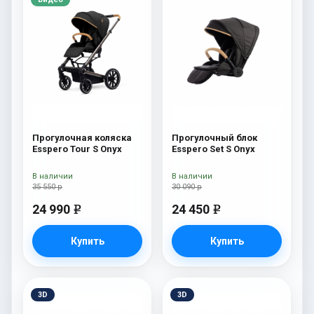
Прогулочная коляска
Прогулочный блок
Esspero Tour S Onyx
Esspero Set S Onyx
В наличии
В наличии
35 550 р
30 090 р
24 990
24 450
e
e
Купить
Купить
3D
3D