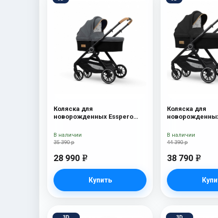
Коляска для
Коляска для
новорожденных Esspero
новорожденных
Traveler Nordic
Traveler + сумк
В наличии
В наличии
35 390 р
44 390 р
28 990
38 790
e
e
Купить
Купи
3D
3D