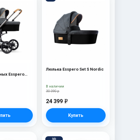
Люлька Esspero Set S Nordic
ых Esspero
c
В наличии
30 090 р
24 399
e
упить
Купить
3D