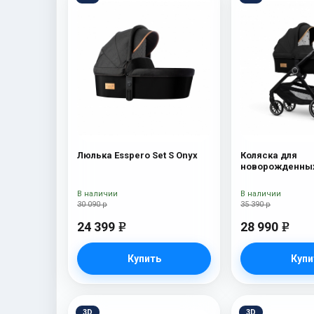
Люлька Esspero Set S Onyx
Коляска для
новорожденных
Traveler Onyx
В наличии
В наличии
30 090 р
35 390 р
24 399
28 990
e
e
Купить
Купи
3D
3D