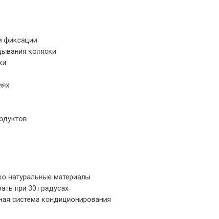
м фиксации
дывания коляски
ки
иях
одуктов
ко натуральные материалы
ать при 30 градусах
ьная система кондиционирования