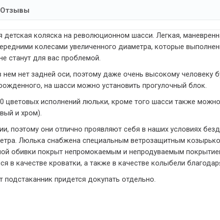
Отзывы
 детская коляска на революционном шасси. Легкая, маневренна
редними колесами увеличенного диаметра, которые выполнены 
не станут для вас проблемой.
 нем нет задней оси, поэтому даже очень высокому человеку б
рожденного, на шасси можно установить прогулочный блок.
 10 цветовых исполнений люльки, кроме того шасси также можно
вый и хром).
ии, поэтому они отлично проявляют себя в наших условиях без
ветра. Люлька снабжена специальным ветрозащитным козырько
лой обивки покрыт непромокаемым и непродуваемым покрытием
я в качестве кроватки, а также в качестве колыбели благода
от подстаканник придется докупать отдельно.