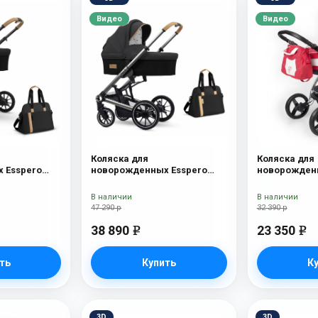
Видео
Видео
Коляска для
Коляска для
 Esspero
новорожденных Esspero
новорожденн
а Onyx
Tour S + сумка Onyx
Nova (шасси
Lux
В наличии
В наличии
47 290 р
32 390 р
38 890
23 350
e
e
ть
Купить
К
3D
3D