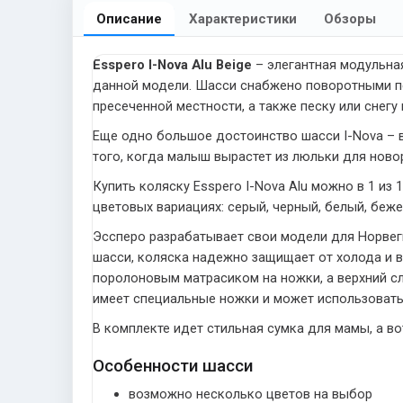
Описание
Характеристики
Обзоры
Esspero I-Nova Alu Beige
– элегантная модульная
данной модели. Шасси снабжено поворотными пе
пресеченной местности, а также песку или снегу 
Еще одно большое достоинство шасси I-Nova – в
того, когда малыш вырастет из люльки для ново
Купить коляску Esspero I-Nova Alu можно в 1 из
цветовых вариациях: серый, черный, белый, беже
Эссперо разрабатывает свои модели для Норвег
шасси, коляска надежно защищает от холода и 
поролоновым матрасиком на ножки, а верхний с
имеет специальные ножки и может использоватьс
В комплекте идет стильная сумка для мамы, а в
Особенности шасси
возможно несколько цветов на выбор