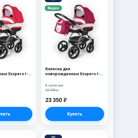
Видео
Коляска для
ых Esspero I-
новорожденных Esspero I-
 Chrome) Red
Nova (шасси Chrome)
Borduex
В наличии
32 390 р
23 350
e
упить
Купить
3D