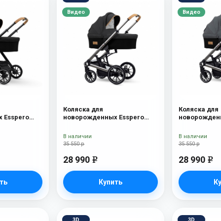
Видео
Видео
Коляска для
Коляска для
 Esspero
новорожденных Esspero
новорожденн
Tour S Onyx
Tour S Nordi
В наличии
В наличии
35 550 р
35 550 р
28 990
28 990
e
e
ть
Купить
К
3D
3D