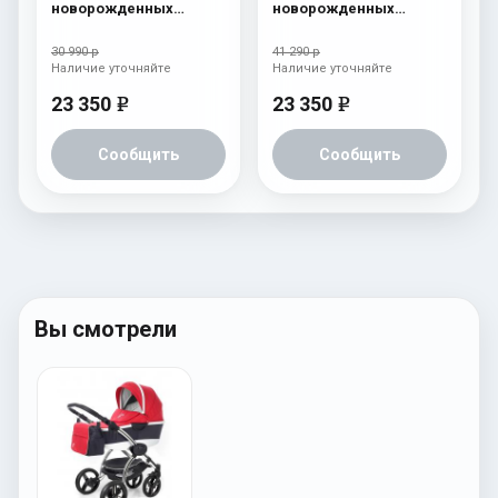
новорожденных
новорожденных
Esspero I-Nova (шасси
Esspero I-Nova (шасси
Black) Red Lux
Black) Chek
30 990 р
41 290 р
Наличие уточняйте
Наличие уточняйте
23 350
23 350
e
e
Сообщить
Сообщить
Вы смотрели