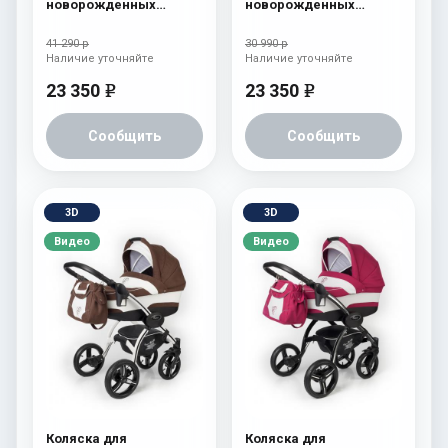
новорожденных
новорожденных
Esspero I-Nova (шасси
Esspero I-Nova (шасси
Beige) Chek
Beige) Borduex
41 290 р
30 990 р
Наличие уточняйте
Наличие уточняйте
23 350
23 350
e
e
Сообщить
Сообщить
3D
3D
Видео
Видео
Коляска для
Коляска для