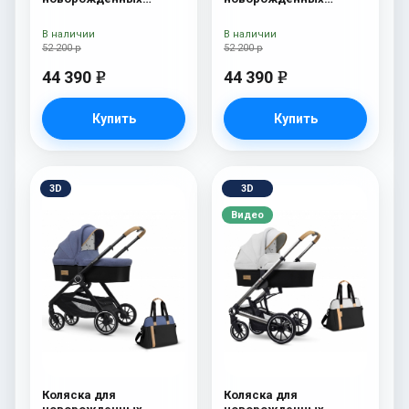
Esspero Traveler +
Esspero Traveler +
сумка Sahara
сумка Grey
В наличии
В наличии
52 200 р
52 200 р
44 390
44 390
e
e
Купить
Купить
3D
3D
Видео
Коляска для
Коляска для