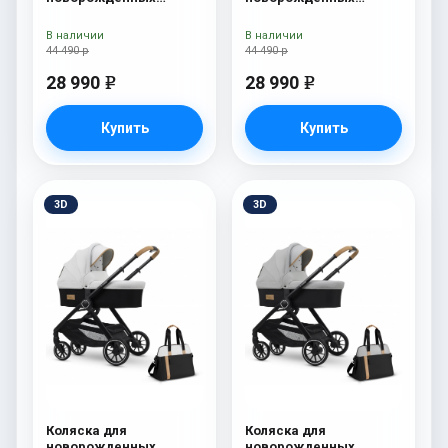
Esspero Tour S Grey
Esspero Tour S Denim
В наличии
В наличии
44 490 р
44 490 р
28 990
28 990
e
e
Купить
Купить
3D
3D
Коляска для
Коляска для
новорожденных
новорожденных