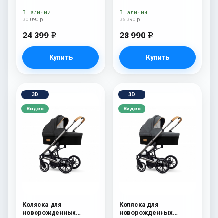
Esspero Traveler Onyx
В наличии
В наличии
30 090 р
35 390 р
24 399
28 990
e
e
Купить
Купить
3D
3D
Видео
Видео
Коляска для
Коляска для
новорожденных
новорожденных