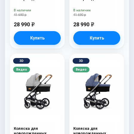
Esspero Traveler Grey
Esspero Traveler Denim
В наличии
В наличии
41 690 р
41 690 р
28 990
28 990
e
e
Купить
Купить
3D
3D
Видео
Видео
Коляска для
Коляска для
новорожденных
новорожденных