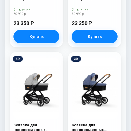
Esspero I-Nova (шасси
Esspero I-Nova (шасси
White) Red Lux
White) Borduex
В наличии
В наличии
30 990 р
30 990 р
23 350
23 350
e
e
Купить
Купить
3D
3D
Коляска для
Коляска для
новорожденных
новорожденных