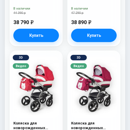
Esspero Traveler +
Esspero Tour S + сумка
сумка Onyx
Onyx
В наличии
В наличии
44 390 р
47 290 р
38 790
38 890
e
e
Купить
Купить
3D
3D
Видео
Видео
Коляска для
Коляска для
новорожденных
новорожденных