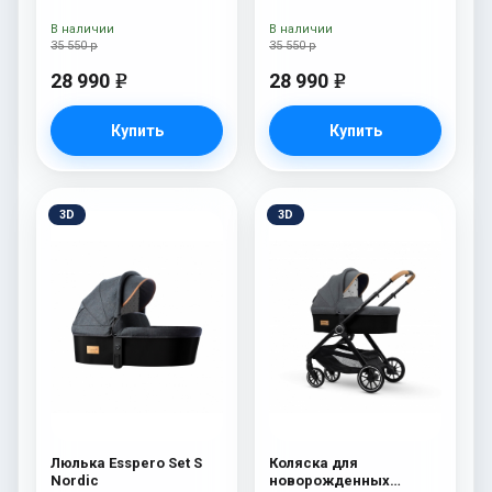
Esspero Tour S Onyx
Esspero Tour S Nordic
В наличии
В наличии
35 550 р
35 550 р
28 990
28 990
e
e
Купить
Купить
3D
3D
Люлька Esspero Set S
Коляска для
Nordic
новорожденных