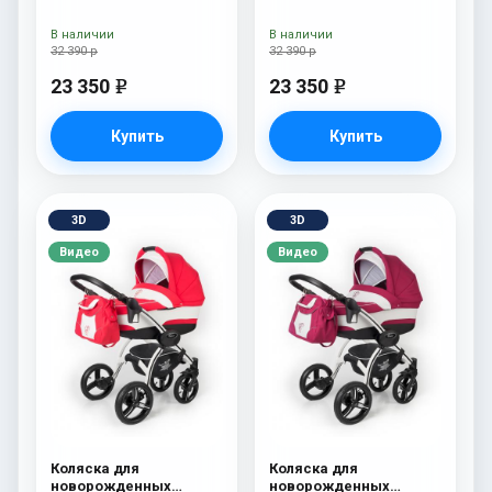
Esspero I-Nova (шасси
Esspero I-Nova (шасси
Chrome) Red Lux
Chrome) Borduex
В наличии
В наличии
32 390 р
32 390 р
23 350
23 350
e
e
Купить
Купить
3D
3D
Видео
Видео
Коляска для
Коляска для
новорожденных
новорожденных