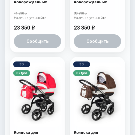
новорожденных
новорожденных
Esspero I-Nova (шасси
Esspero I-Nova (шасси
White) Chek
Black) Borduex
41 290 р
30 990 р
Наличие уточняйте
Наличие уточняйте
23 350
23 350
e
e
Сообщить
Сообщить
3D
3D
Видео
Видео
Коляска для
Коляска для