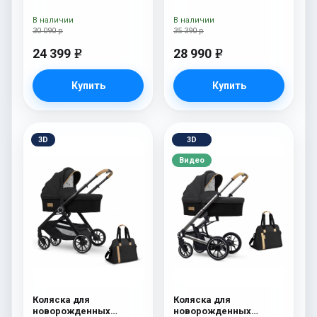
Esspero Traveler Nordic
В наличии
В наличии
30 090 р
35 390 р
24 399
28 990
e
e
Купить
Купить
3D
3D
Видео
Коляска для
Коляска для
новорожденных
новорожденных