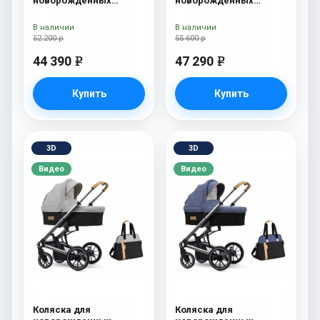
новорожденных
новорожденных
Esspero Traveler +
Esspero Tour S + сумка
сумка Denim
Sahara
В наличии
В наличии
52 200 р
55 600 р
44 390
47 290
e
e
Купить
Купить
3D
3D
Видео
Видео
Коляска для
Коляска для