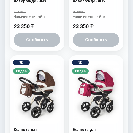
новорожденных
новорожденных
Esspero I-Nova (шасси
Esspero I-Nova (шасси
Chrome) Chek
Beige) Red Lux
43 190 р
30 990 р
Наличие уточняйте
Наличие уточняйте
23 350
23 350
e
e
Сообщить
Сообщить
3D
3D
Видео
Видео
Коляска для
Коляска для