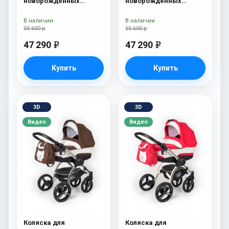
новорожденных
новорожденных
Esspero Tour S + сумка
Esspero Tour S + сумка
Grey
Denim
В наличии
В наличии
55 600 р
55 600 р
47 290
47 290
e
e
Купить
Купить
3D
3D
Видео
Видео
Коляска для
Коляска для