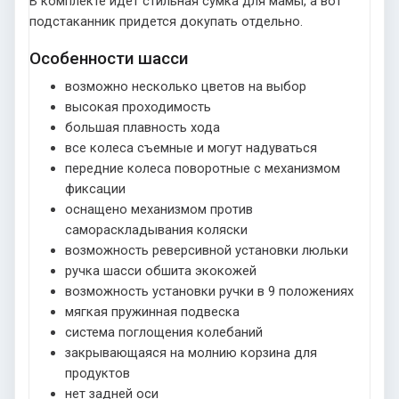
В комплекте идет стильная сумка для мамы, а вот
подстаканник придется докупать отдельно.
Особенности шасси
возможно несколько цветов на выбор
высокая проходимость
большая плавность хода
все колеса съемные и могут надуваться
передние колеса поворотные с механизмом
фиксации
оснащено механизмом против
самораскладывания коляски
возможность реверсивной установки люльки
ручка шасси обшита экокожей
возможность установки ручки в 9 положениях
мягкая пружинная подвеска
система поглощения колебаний
закрывающаяся на молнию корзина для
продуктов
нет задней оси