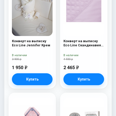
Конверт на выписку
Конверт на выписку
Eco Line Jennifer Крем
Eco Line Скандинавия
Люкс Ромб Розовый
В наличии
В наличии
3 900 р
4 930 р
1 950
2 465
e
e
Купить
Купить