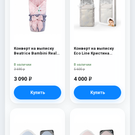
Конверт на выписку
Конверт на выписку
Beatrice Bambini Reale
Eco Line Кристина
Rossa/Grey
Кристина Дарк
В наличии
В наличии
3 690 р
5 600 р
3 090
4 000
e
e
Купить
Купить