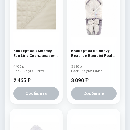
Конверт на выписку
Конверт на выписку
Eco Line Скандинавия
Beatrice Bambini Reale
Люкс Ромб Бежевый
Dark/Beige
4 930 р
3 690 р
Наличие уточняйте
Наличие уточняйте
2 465
3 090
e
e
Сообщить
Сообщить