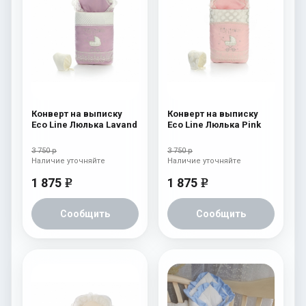
Конверт на выписку
Конверт на выписку
Eco Line Люлька Lavand
Eco Line Люлька Pink
3 750 р
3 750 р
Наличие уточняйте
Наличие уточняйте
1 875
1 875
e
e
Сообщить
Сообщить