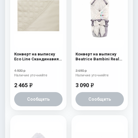
Конверт на выписку
Конверт на выписку
Eco Line Скандинавия
Beatrice Bambini Reale
Люкс Ромб Бежевый
Dark/Beige
4 930 р
3 690 р
Наличие уточняйте
Наличие уточняйте
2 465
3 090
e
e
Сообщить
Сообщить