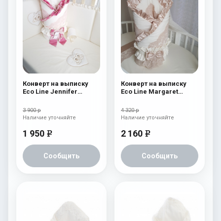
Конверт на выписку
Конверт на выписку
Eco Line Jennifer
Eco Line Margaret
Розовый
Cream
3 900 р
4 320 р
Наличие уточняйте
Наличие уточняйте
1 950
2 160
e
e
Сообщить
Сообщить