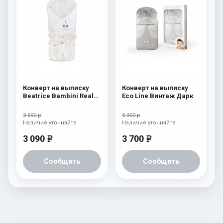
Конверт на выписку
Конверт на выписку
Beatrice Bambini Reale
Eco Line Винтаж Дарк
Cream
3 690 р
5 300 р
Наличие уточняйте
Наличие уточняйте
3 090
3 700
e
e
Сообщить
Сообщить