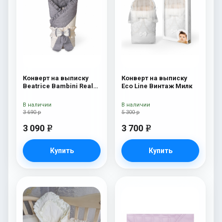
Конверт на выписку
Конверт на выписку
Beatrice Bambini Reale
Eco Line Винтаж Милк
Dark
В наличии
В наличии
3 690 р
5 300 р
3 090
3 700
e
e
Купить
Купить