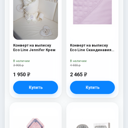
Конверт на выписку
Конверт на выписку
Eco Line Jennifer Крем
Eco Line Скандинавия
Люкс Ромб Розовый
В наличии
В наличии
3 900 р
4 930 р
1 950
2 465
e
e
Купить
Купить