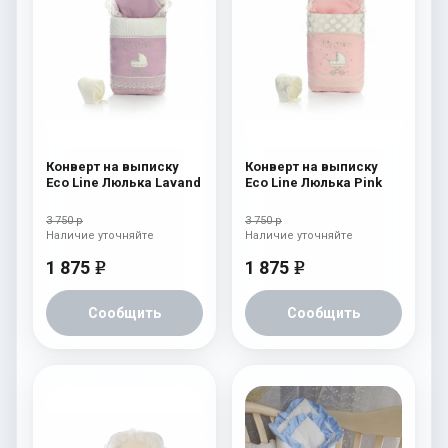
Конверт на выписку
Конверт на выписку
Eco Line Люлька Lavand
Eco Line Люлька Pink
3 750 р
3 750 р
Наличие уточняйте
Наличие уточняйте
1 875
1 875
e
e
Сообщить
Сообщить