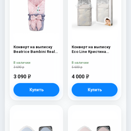
Конверт на выписку
Конверт на выписку
Beatrice Bambini Reale
Eco Line Кристина
Rossa/Grey
Кристина Дарк
В наличии
В наличии
3 690 р
5 600 р
3 090
4 000
e
e
Купить
Купить