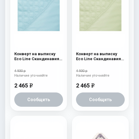
Конверт на выписку
Конверт на выписку
Eco Line Скандинавия
Eco Line Скандинавия
Люкс Ромб Голубой
Люкс Ромб Зеленый
4 930 р
4 930 р
Наличие уточняйте
Наличие уточняйте
2 465
2 465
e
e
Сообщить
Сообщить