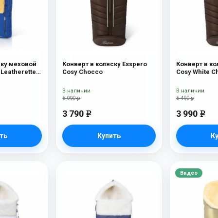
ску меховой
Конверт в коляску Esspero
Конверт в ко
 Leatherette
Cosy Chocco
Cosy White C
вчина) Sky
В наличии
В наличии
5 090 р
5 490 р
3 790
3 990
e
e
ть
Купить
К
Видео