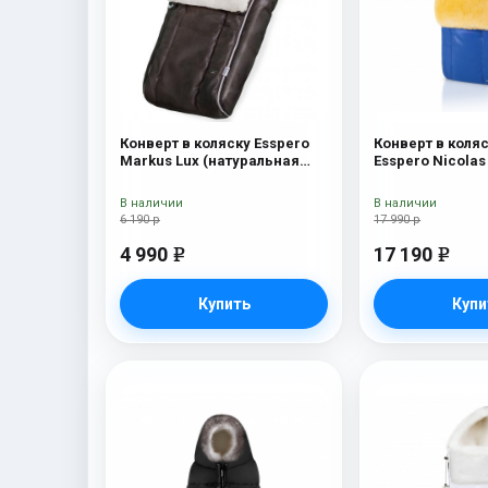
Конверт в коляску Esspero
Конверт в коля
Markus Lux (натуральная
Esspero Nicolas
100% овечья шерсть) Brown
(натуральная о
В наличии
В наличии
6 190 р
17 990 р
4 990
17 190
e
e
Купить
Купи