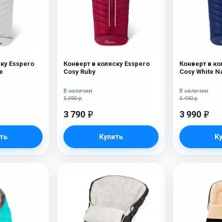
ку Esspero
Конверт в коляску Esspero
Конверт в ко
e
Cosy Ruby
Cosy White N
В наличии
В наличии
5 090 р
5 490 р
3 790
3 990
e
e
ть
Купить
К