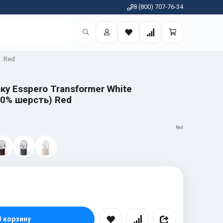
8 (800) 707-76-34
Red
ку Esspero Transformer White
00% шерсть) Red
Red
В корзину