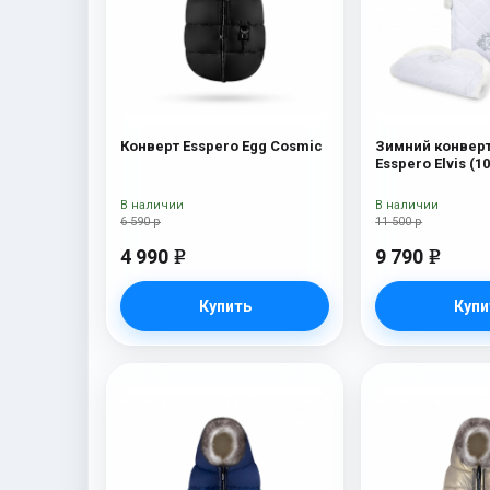
Конверт Esspero Egg Cosmic
Зимний конверт
Esspero Elvis (
Snow Like
В наличии
В наличии
6 590 р
11 500 р
4 990
9 790
e
e
Купить
Купи