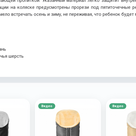
ающей пропиткой. Указанный материал легко защитит внутренн
ации на коляске предусмотрены прорези под пятиточечные ре
ело встречать осень и зиму, не переживая, что ребенок будет 
ань
ечья шерсть
Видео
Видео