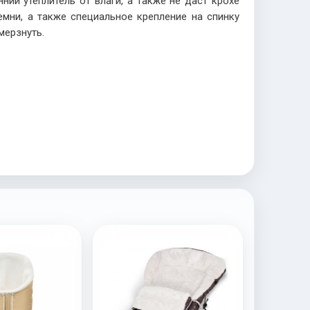
ий утеплитель от влаги, а также не даст крохе
мни, а также специальное крепление на спинку
мерзнуть.