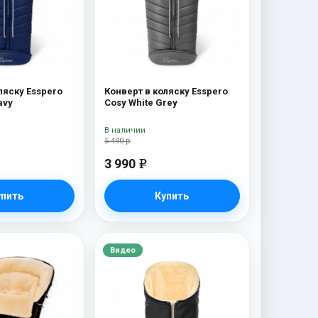
ляску Esspero
Конверт в коляску Esspero
avy
Cosy White Grey
В наличии
5 490 р
3 990
e
упить
Купить
Видео