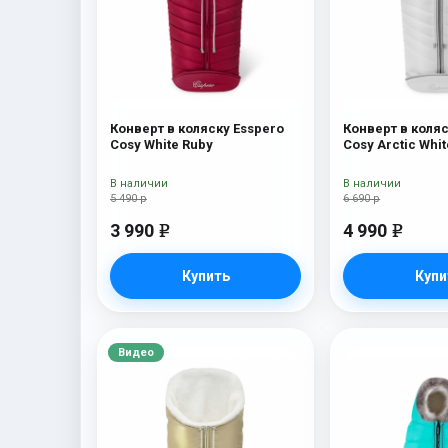
Конверт в коляску Esspero
Конверт в коляс
Cosy White Ruby
Cosy Arctic Whit
В наличии
В наличии
5 490 р
6 690 р
3 990
4 990
e
e
Купить
Купи
Видео