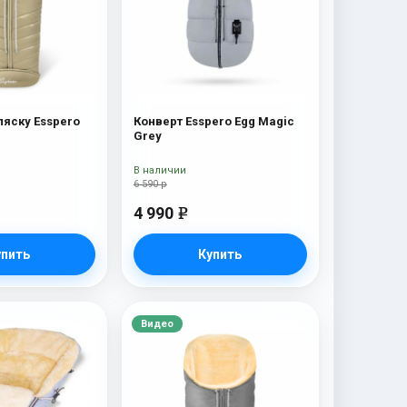
ляску Esspero
Конверт Esspero Egg Magic
Grey
В наличии
6 590 р
4 990
e
упить
Купить
Видео