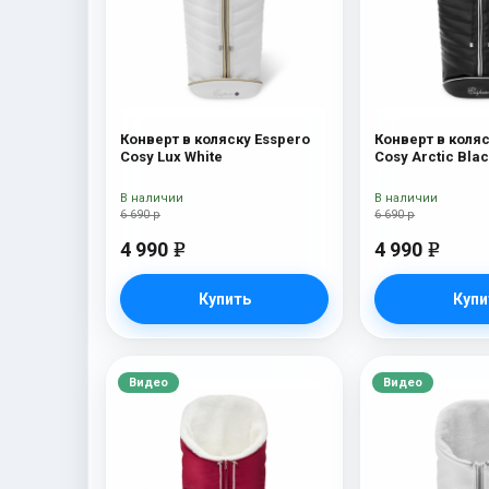
Конверт в коляску Esspero
Конверт в коляс
Cosy Lux White
Cosy Arctic Bla
В наличии
В наличии
6 690 р
6 690 р
4 990
4 990
e
e
Купить
Купи
Видео
Видео