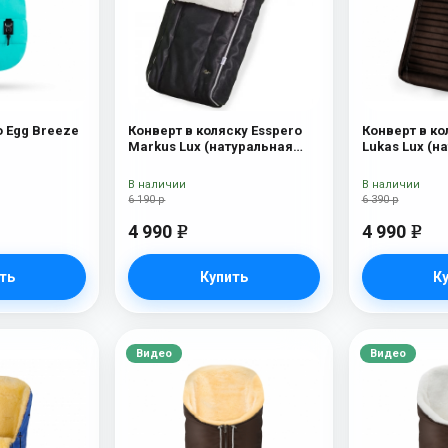
o Egg Breeze
Конверт в коляску Esspero
Конверт в ко
Markus Lux (натуральная
Lukas Lux (н
100% овечья шерсть) Black
шерсть) Bro
В наличии
В наличии
6 190 р
6 390 р
4 990
4 990
e
e
ть
Купить
К
Видео
Видео