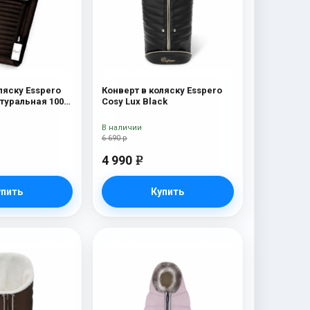
ляску Esspero
Конверт в коляску Esspero
атуральная 100%
Cosy Lux Black
wn
В наличии
6 690 р
4 990
e
упить
Купить