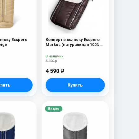
ляску Esspero
Конверт в коляску Esspero
eige
Markus (натуральная 100%
шерсть) Chocolat
В наличии
5 490 р
4 590
e
упить
Купить
Видео