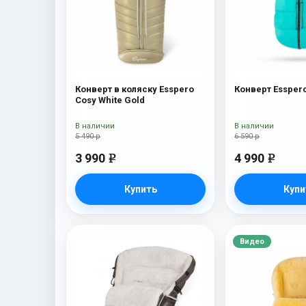
Конверт в коляску Esspero
Конверт Essper
Cosy White Gold
В наличии
В наличии
5 490 р
6 590 р
3 990
4 990
e
e
Купить
Купи
Видео