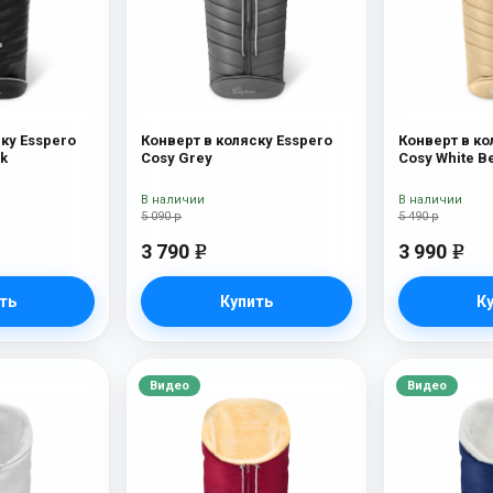
ку Esspero
Конверт в коляску Esspero
Конверт в ко
ck
Cosy Grey
Cosy White B
В наличии
В наличии
5 090 р
5 490 р
3 790
3 990
e
e
ть
Купить
К
Видео
Видео