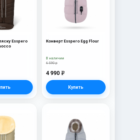
ляску Esspero
Конверт Esspero Egg Flour
hocco
В наличии
6 590 р
4 990
e
упить
Купить