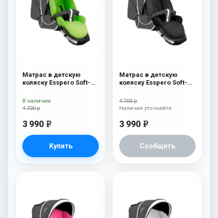
Матрас в детскую
Матрас в детскую
коляску Esspero Soft-
коляску Esspero Soft-
Memory Green
Memory Black
В наличии
4 700 р
4 700 р
Наличие уточняйте
3 990
3 990
e
e
Купить
Сообщить