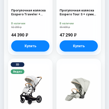
Прогулочная коляска
Прогулочная коляска
Esspero Traveler +
Esspero Tour S + сумка
сумка Grey
Sahara
В наличии
В наличии
52 200 р
55 600 р
44 390
47 290
e
e
Купить
Купить
3D
Видео