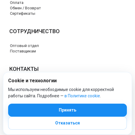
Оплата
Обмен / Возврат
Сертификаты
СОТРУДНИЧЕСТВО
Оптовый отдел
Поставщикам
КОНТАКТЫ
Cookie и технологии
8 (800) 707-76-34
info@esspero-market.ru
Мы используем необходимые cookie для корректной
работы сайта. Подробнее —
в Политике cookie
.
esspero-market - Официальный сайт
Принять
Отказаться
© 2026 Esspero-market.ru
Политика обработки персональных данных
|
Политика cookie