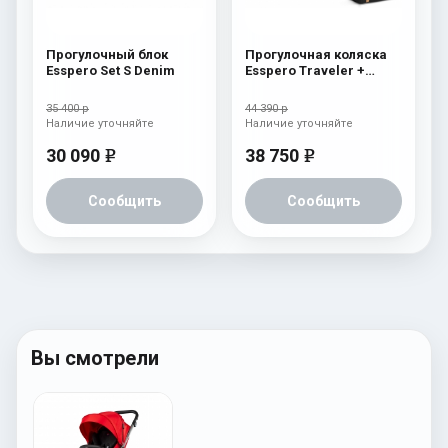
Прогулочный блок
Прогулочная коляска
Esspero Set S Denim
Esspero Traveler +
сумка Nordic
35 400 р
44 390 р
Наличие уточняйте
Наличие уточняйте
30 090
38 750
e
e
Сообщить
Сообщить
Вы смотрели