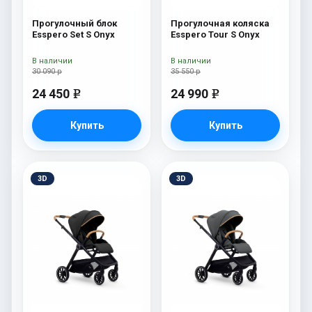
Прогулочный блок
Прогулочная коляска
Esspero Set S Onyx
Esspero Tour S Onyx
В наличии
В наличии
30 090 р
35 550 р
24 450
24 990
e
e
Купить
Купить
3D
3D