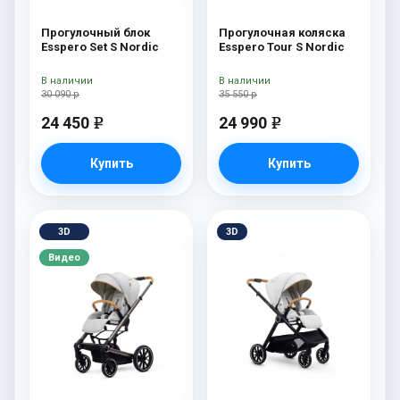
Прогулочный блок
Прогулочная коляска
Esspero Set S Nordic
Esspero Tour S Nordic
В наличии
В наличии
30 090 р
35 550 р
24 450
24 990
e
e
Купить
Купить
3D
3D
Видео