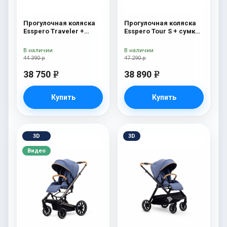
Прогулочная коляска
Прогулочная коляска
Esspero Traveler +
Esspero Tour S + сумка
сумка Onyx
Onyx
В наличии
В наличии
44 390 р
47 290 р
38 750
38 890
e
e
Купить
Купить
3D
3D
Видео