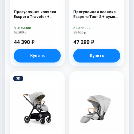
Прогулочная коляска
Прогулочная коляска
Esspero Traveler +
Esspero Tour S + сумка
сумка Sahara
Grey
В наличии
В наличии
52 200 р
55 600 р
44 390
47 290
e
e
Купить
Купить
3D