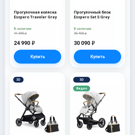
Прогулочная коляска
Прогулочный блок
Esspero Traveler Grey
Esspero Set S Grey
В наличии
В наличии
41 590 р
35 400 р
24 990
30 090
e
e
Купить
Купить
3D
3D
Видео