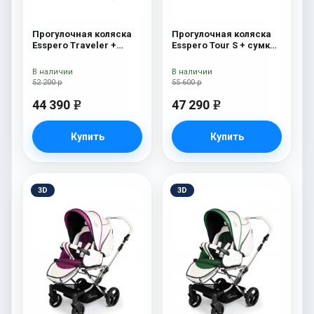
Прогулочная коляска
Прогулочная коляска
Esspero Traveler +
Esspero Tour S + сумка
сумка Denim
Denim
В наличии
В наличии
52 200 р
55 600 р
44 390
47 290
e
e
Купить
Купить
3D
3D