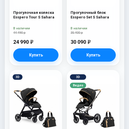
Прогулочная коляска
Прогулочный блок
Esspero Tour S Sahara
Esspero Set S Sahara
В наличии
В наличии
44 490 р
35 400 р
24 990
30 090
e
e
Купить
Купить
3D
3D
Видео