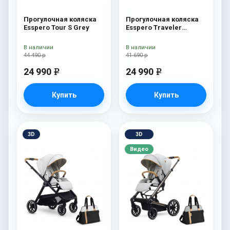
Прогулочная коляска
Прогулочная коляска
Esspero Tour S Grey
Esspero Traveler
Sahara
В наличии
В наличии
44 490 р
41 690 р
24 990
24 990
e
e
Купить
Купить
3D
3D
Видео