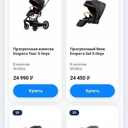
Прогулочная коляска
Прогулочный блок
Esspero Tour S Onyx
Esspero Set S Onyx
В наличии
В наличии
35 550 р
30 090 р
24 990
24 450
e
e
Купить
Купить
3D
3D