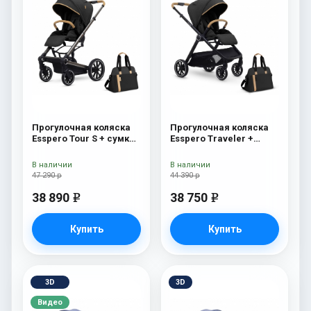
Прогулочная коляска
Прогулочная коляска
Esspero Tour S + сумка
Esspero Traveler +
Onyx
сумка Onyx
В наличии
В наличии
47 290 р
44 390 р
38 890
38 750
e
e
Купить
Купить
3D
3D
Видео