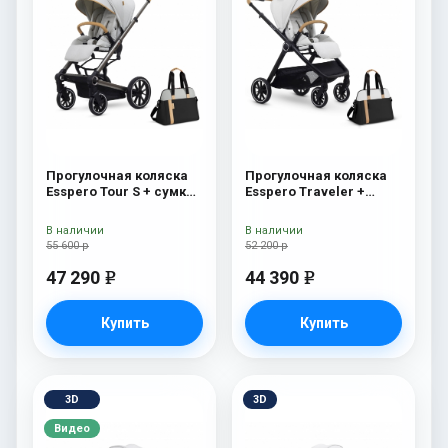
Прогулочная коляска
Прогулочная коляска
Esspero Tour S + сумка
Esspero Traveler +
Grey
сумка Sahara
В наличии
В наличии
55 600 р
52 200 р
47 290
44 390
e
e
Купить
Купить
3D
3D
Видео