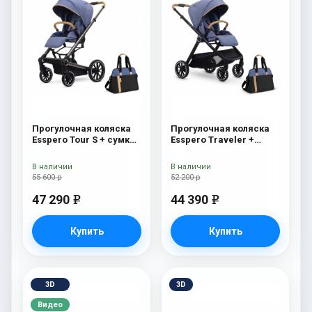
Прогулочная коляска
Прогулочная коляска
Esspero Tour S + сумка
Esspero Traveler +
Denim
сумка Denim
В наличии
В наличии
55 600 р
52 200 р
47 290
44 390
e
e
Купить
Купить
3D
3D
Видео