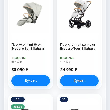
Прогулочный блок
Прогулочная коляска
Esspero Set S Sahara
Esspero Tour S Sahara
В наличии
В наличии
35 400 р
44 490 р
30 090
24 990
e
e
Купить
Купить
3D
3D
Видео