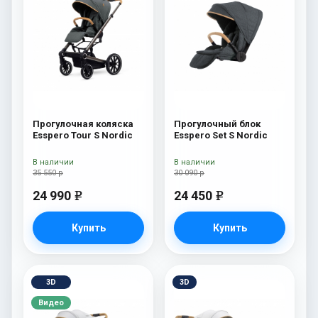
Прогулочная коляска
Прогулочный блок
Esspero Tour S Nordic
Esspero Set S Nordic
В наличии
В наличии
35 550 р
30 090 р
24 990
24 450
e
e
Купить
Купить
3D
3D
Видео