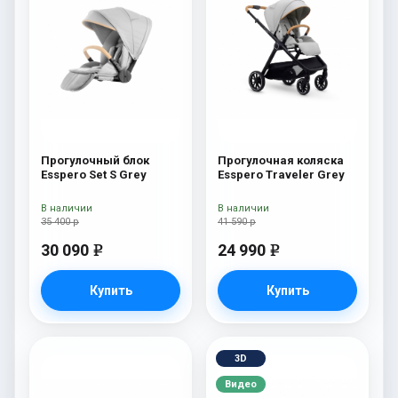
Прогулочный блок
Прогулочная коляска
Esspero Set S Grey
Esspero Traveler Grey
В наличии
В наличии
35 400 р
41 590 р
30 090
24 990
e
e
Купить
Купить
3D
Видео