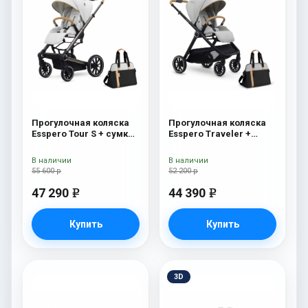
Прогулочная коляска
Прогулочная коляска
Esspero Tour S + сумка
Esspero Traveler +
Sahara
сумка Grey
В наличии
В наличии
55 600 р
52 200 р
47 290
44 390
e
e
Купить
Купить
3D