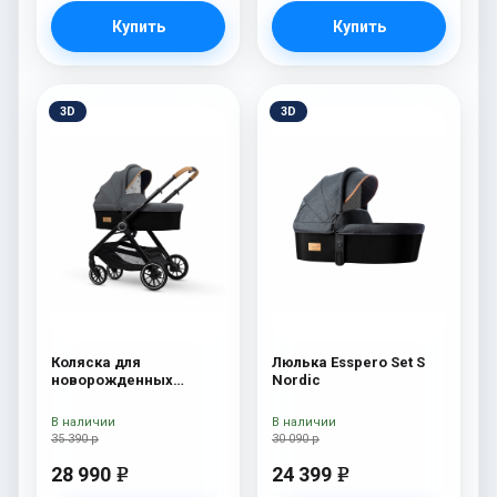
Купить
Купить
3D
3D
Коляска для
Люлька Esspero Set S
новорожденных
Nordic
Esspero Traveler Nordic
В наличии
В наличии
35 390 р
30 090 р
28 990
24 399
e
e