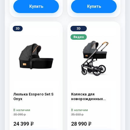
Купить
Купить
3D
3D
Видео
Люлька Esspero Set S
Коляска для
Onyx
новорожденных
Esspero Tour S Nordic
В наличии
В наличии
30 090 р
35 550 р
24 399
28 990
e
e