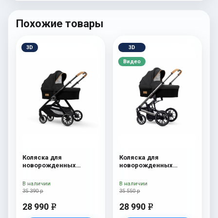
Похожие товары
3D
3D
Видео
Коляска для
Коляска для
новорожденных
новорожденных
Esspero Traveler Onyx
Esspero Tour S Onyx
В наличии
В наличии
35 390 р
35 550 р
28 990
28 990
e
e