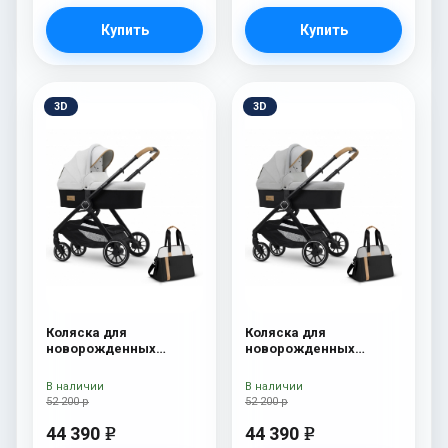
Купить
Купить
3D
3D
Коляска для
Коляска для
новорожденных
новорожденных
Esspero Traveler +
Esspero Traveler +
сумка Sahara
сумка Grey
В наличии
В наличии
52 200 р
52 200 р
44 390
44 390
e
e