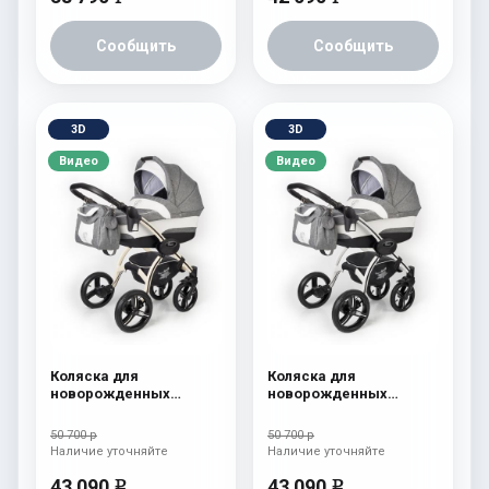
Сообщить
Сообщить
3D
3D
Видео
Видео
Коляска для
Коляска для
новорожденных
новорожденных
Esspero I-Nova (шасси
Esspero I-Nova (шасси
Beige) Denim
White) Denim
50 700 р
50 700 р
Наличие уточняйте
Наличие уточняйте
43 090
43 090
e
e