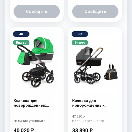
Сообщить
Сообщить
3D
3D
Видео
Видео
Коляска для
Коляска для
новорожденных
новорожденных
Esspero Tour Alu
Esspero Tour S + сумка
(шасси Graphite) Green
Nordic
47 290 р
Наличие уточняйте
Наличие уточняйте
40 020
38 890
e
e