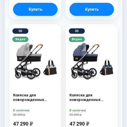
Купить
Купить
3D
3D
Видео
Видео
Коляска для
Коляска для
новорожденных
новорожденных
Esspero Tour S + сумка
Esspero Tour S + сумка
Grey
Denim
В наличии
В наличии
55 600 р
55 600 р
47 290
47 290
e
e