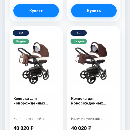
Купить
Купить
3D
3D
Видео
Видео
Коляска для
Коляска для
новорожденных
новорожденных
Esspero Tour (шасси
Esspero Tour (шасси
Graphite) Chek
Graphite) Chocco
Наличие уточняйте
Наличие уточняйте
40 020
40 020
e
e