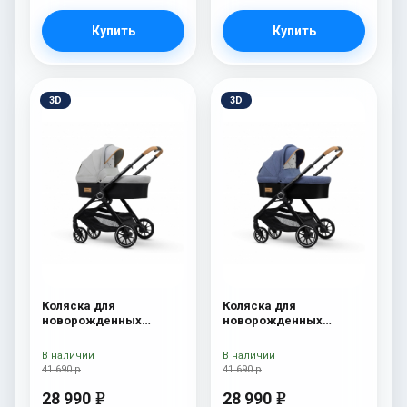
Купить
Купить
3D
3D
Коляска для
Коляска для
новорожденных
новорожденных
Esspero Traveler Grey
Esspero Traveler Denim
В наличии
В наличии
41 690 р
41 690 р
28 990
28 990
e
e