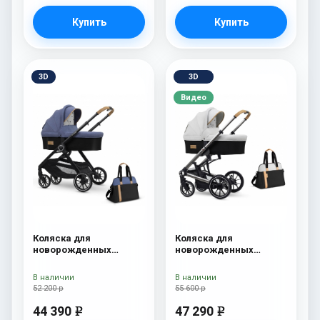
Купить
Купить
3D
3D
Видео
Коляска для
Коляска для
новорожденных
новорожденных
Esspero Traveler +
Esspero Tour S + сумка
сумка Denim
Sahara
В наличии
В наличии
52 200 р
55 600 р
44 390
47 290
e
e