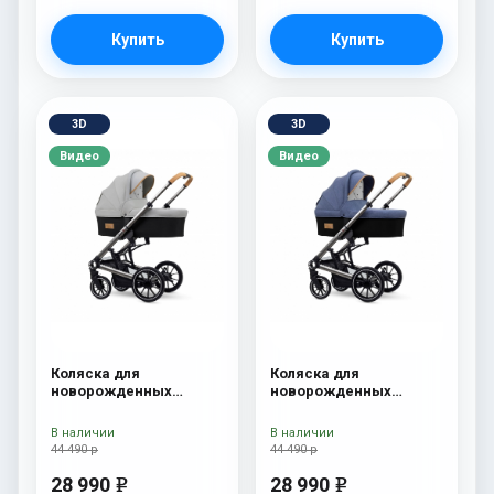
Купить
Купить
3D
3D
Видео
Видео
Коляска для
Коляска для
новорожденных
новорожденных
Esspero Tour S Grey
Esspero Tour S Denim
В наличии
В наличии
44 490 р
44 490 р
28 990
28 990
e
e