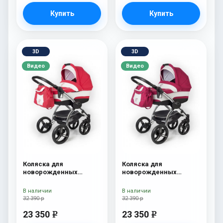
Купить
Купить
3D
3D
Видео
Видео
Коляска для
Коляска для
новорожденных
новорожденных
Esspero I-Nova (шасси
Esspero I-Nova (шасси
Chrome) Red Lux
Chrome) Borduex
В наличии
В наличии
32 390 р
32 390 р
23 350
23 350
e
e