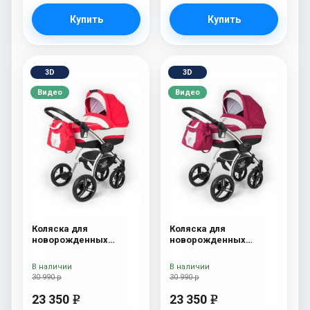
Купить
Купить
3D
3D
Видео
Видео
Коляска для
Коляска для
новорожденных
новорожденных
Esspero I-Nova (шасси
Esspero I-Nova (шасси
White) Red Lux
White) Borduex
В наличии
В наличии
30 990 р
30 990 р
23 350
23 350
e
e