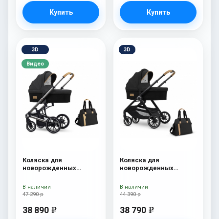
Купить
Купить
3D
3D
Видео
Коляска для
Коляска для
новорожденных
новорожденных
Esspero Tour S + сумка
Esspero Traveler +
Onyx
сумка Onyx
В наличии
В наличии
47 290 р
44 390 р
38 890
38 790
e
e