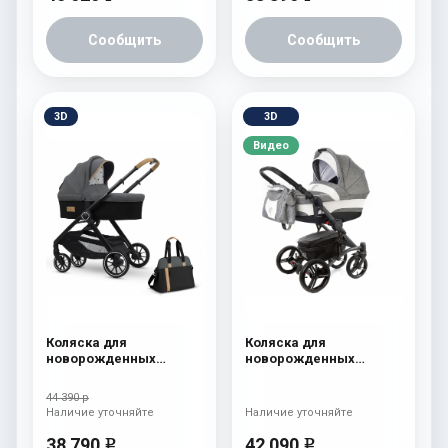
Сообщить
Сообщить
3D
3D
Видео
Коляска для
Коляска для
новорожденных
новорожденных
Esspero Traveler +
Esspero Tour (шасси
сумка Nordic
Graphite) Denim
44 390 р
Наличие уточняйте
Наличие уточняйте
38 790
42 090
e
e