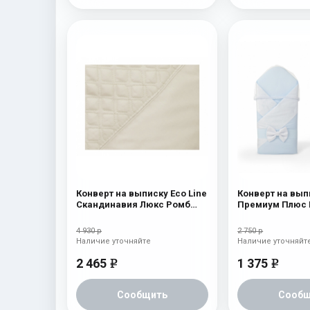
Конверт на выписку Eco Line
Конверт на вып
Скандинавия Люкс Ромб
Премиум Плюс 
Бежевый
4 930 р
2 750 р
Наличие уточняйте
Наличие уточняйт
2 465
1 375
e
e
Сообщить
Сообщ