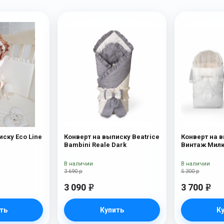
иску Eco Line
Конверт на выписку Beatrice
Конверт на в
Bambini Reale Dark
Винтаж Мил
В наличии
В наличии
3 690 р
5 300 р
3 090
3 700
e
e
ть
Купить
К