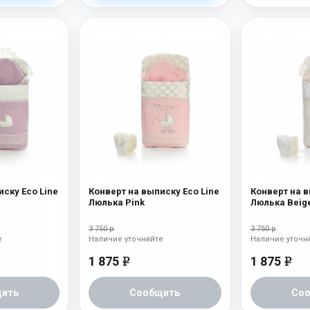
иску Eco Line
Конверт на выписку Eco Line
Конверт на в
Люлька Pink
Люлька Beig
3 750 р
3 750 р
е
Наличие уточняйте
Наличие уточн
1 875
1 875
e
e
ить
Сообщить
Со