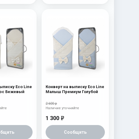
ыписку Eco Line
Конверт на выписку Eco Line
юс Бежевый
Малыш Премиум Голубой
2 600 р
яйте
Наличие уточняйте
1 300
e
общить
Сообщить