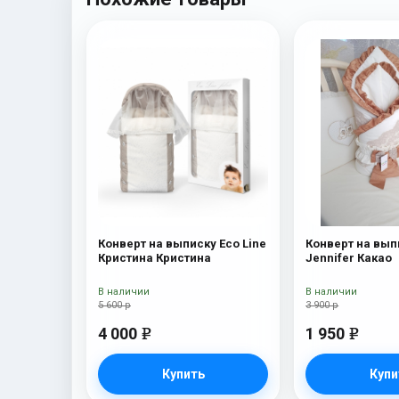
Конверт на выписку Eco Line
Конверт на вып
Кристина Кристина
Jennifer Какао
В наличии
В наличии
5 600 р
3 900 р
4 000
1 950
e
e
Купить
Купи