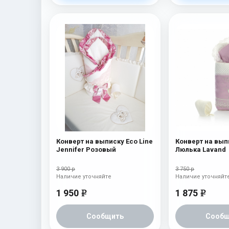
Конверт на выписку Eco Line
Конверт на вып
Jennifer Розовый
Люлька Lavand
3 900 р
3 750 р
Наличие уточняйте
Наличие уточняйт
1 950
1 875
e
e
Сообщить
Сообщ