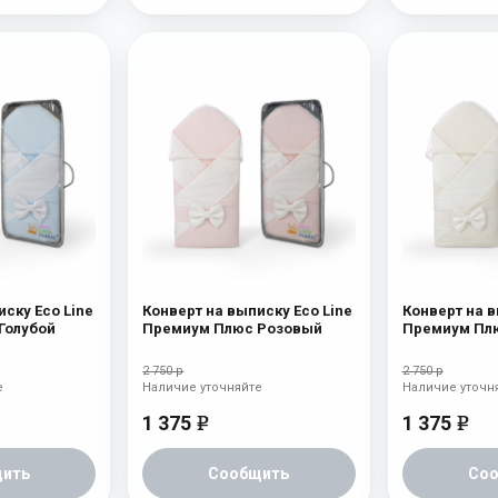
иску Eco Line
Конверт на выписку Eco Line
Конверт на в
Голубой
Премиум Плюс Розовый
Премиум Пл
2 750 р
2 750 р
е
Наличие уточняйте
Наличие уточн
1 375
1 375
e
e
ить
Сообщить
Со