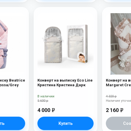
иску Beatrice
Конверт на выписку Eco Line
Конверт на в
Rossa/Grey
Кристина Кристина Дарк
Margaret Cr
В наличии
4 320 р
5 600 р
Наличие уточн
4 000
2 160
e
e
ть
Купить
Со