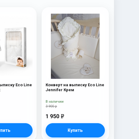
ыписку Eco Line
Конверт на выписку Eco Line
к
Jennifer Крем
В наличии
3 900 р
1 950
e
упить
Купить