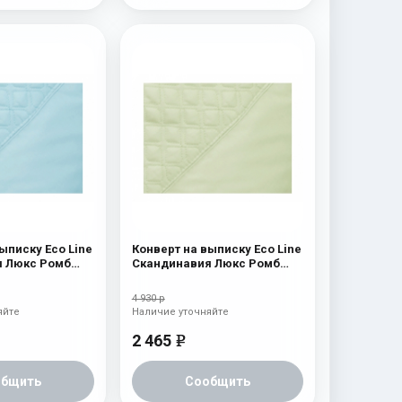
ыписку Eco Line
Конверт на выписку Eco Line
 Люкс Ромб
Скандинавия Люкс Ромб
Зеленый
4 930 р
яйте
Наличие уточняйте
2 465
e
общить
Сообщить