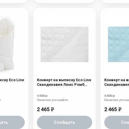
иску Eco Line
Конверт на выписку Eco Line
Конверт на в
Скандинавия Люкс Ромб
Скандинавия
Белый
Голубой
4 930 р
4 930 р
е
Наличие уточняйте
Наличие уточн
2 465
2 465
e
e
ить
Сообщить
Со