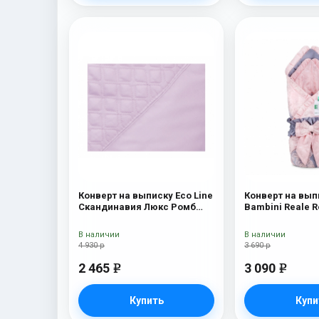
Конверт на выписку Eco Line
Конверт на вып
Скандинавия Люкс Ромб
Bambini Reale 
Розовый
В наличии
В наличии
4 930 р
3 690 р
2 465
3 090
e
e
Купить
Купи