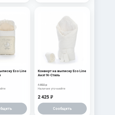
ыписку Eco Line
Конверт на выписку Eco Line
e
Анэт N-Стиль
4 850 р
яйте
Наличие уточняйте
2 425
e
общить
Сообщить