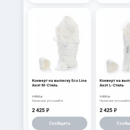
Конверт на выписку Eco Line
Конверт на вып
Анэт M-Стиль
Анэт L-Стиль
4 850 р
4 850 р
Наличие уточняйте
Наличие уточняйт
2 425
2 425
e
e
Сообщить
Сообщ