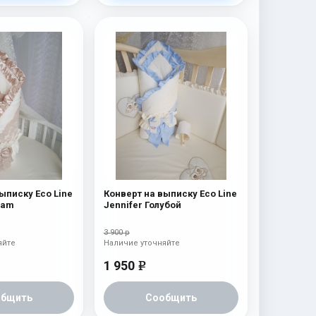
ыписку Eco Line
Конверт на выписку Eco Line
eam
Jennifer Голубой
3 900 р
яйте
Наличие уточняйте
1 950
e
общить
Сообщить