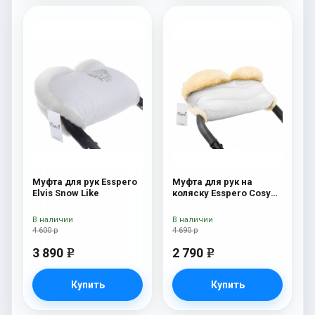
Муфта для рук Esspero
Муфта для рук на
Elvis Snow Like
коляску Esspero Cosy
Lux White
В наличии
В наличии
4 600 р
4 690 р
3 890
2 790
e
e
Купить
Купить