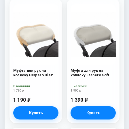
Муфта для рук на
Муфта для рук на
коляску Esspero Diaz
коляску Esspero Soft
(Натуральная шерсть)
Fur Beige
Beige
В наличии
В наличии
1 790 р
1 990 р
1 190
1 390
e
e
Купить
Купить