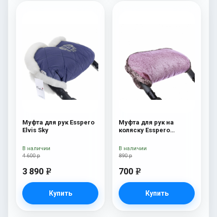
Муфта для рук Esspero
Муфта для рук на
Elvis Sky
коляску Esspero
Jennifer Pink
В наличии
В наличии
4 600 р
890 р
3 890
700
e
e
Купить
Купить