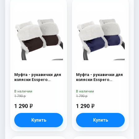
Муфта - рукавички для
Муфта - рукавички для
коляски Esspero
коляски Esspero
Christer (Натуральная
Christer (Натуральная
шерсть) Chocolat
шерсть) Navy
В наличии
В наличии
1 790 р
1 790 р
1 290
1 290
e
e
Купить
Купить