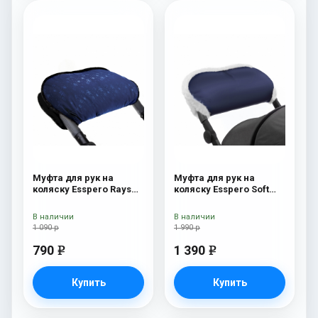
Муфта для рук на
Муфта для рук на
коляску Esspero Rays
коляску Esspero Soft
Navy
Fur Navy
В наличии
В наличии
1 090 р
1 990 р
790
1 390
e
e
Купить
Купить