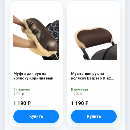
Муфта для рук на
Муфта для рук на
коляску Коричневый
коляску Esspero Diaz
(Натуральная шерсть)
Chocolat
В наличии
В наличии
1 790 р
1 790 р
1 190
1 190
e
e
Купить
Купить