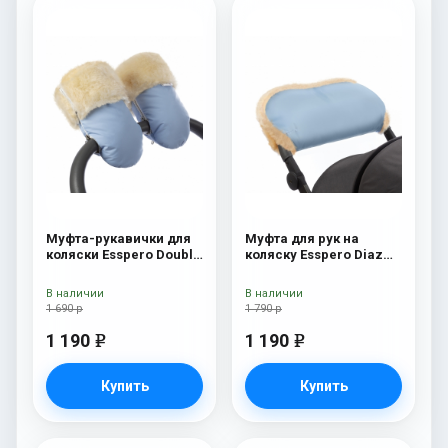
Муфта-рукавички для
Муфта для рук на
коляски Esspero Double
коляску Esspero Diaz
(Натуральная шерсть)
(Натуральная шерсть)
Blue Mountain
Blue Mountain
В наличии
В наличии
1 690 р
1 790 р
1 190
1 190
e
e
Купить
Купить