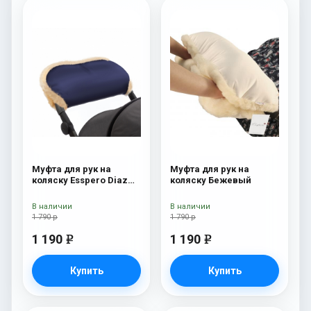
Муфта для рук на
Муфта для рук на
коляску Esspero Diaz
коляску Бежевый
(Натуральная шерсть)
Navy
В наличии
В наличии
1 790 р
1 790 р
1 190
1 190
e
e
Купить
Купить