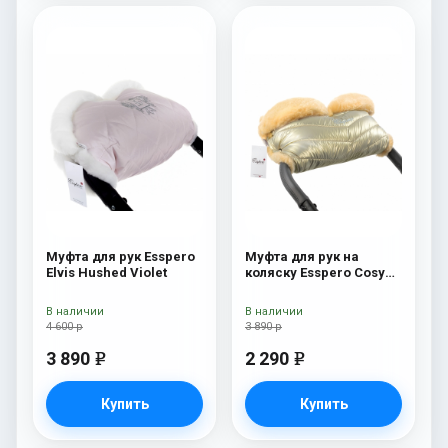
Муфта для рук Esspero
Муфта для рук на
Elvis Hushed Violet
коляску Esspero Cosy
Gold
В наличии
В наличии
4 600 р
3 890 р
3 890
2 290
e
e
Купить
Купить