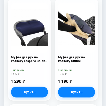
Муфта для рук на
Муфта для рук на
коляску Esspero Solana
коляску Синий
(Натуральная шерсть)
Deep Ocean
В наличии
В наличии
1 890 р
1 790 р
1 290
1 190
e
e
Купить
Купить