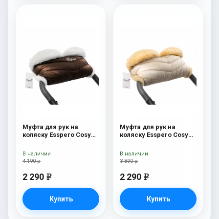
Муфта для рук на
Муфта для рук на
коляску Esspero Cosy
коляску Esspero Cosy
White Chocco
Beige
В наличии
В наличии
4 190 р
3 890 р
2 290
2 290
e
e
Купить
Купить