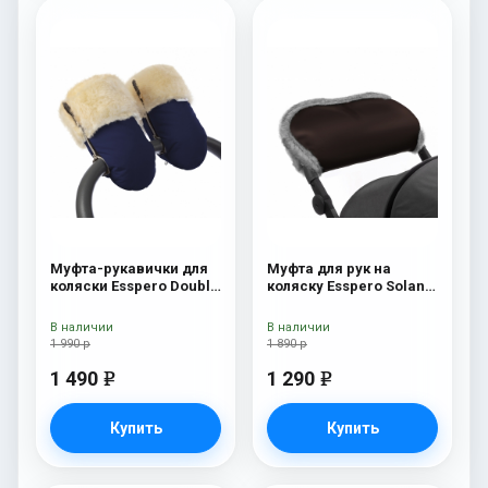
Муфта-рукавички для
Муфта для рук на
коляски Esspero Double
коляску Esspero Solana
(Натуральная шерсть)
(Натуральная шерсть)
Navy
Brown
В наличии
В наличии
1 990 р
1 890 р
1 490
1 290
e
e
Купить
Купить