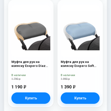
Муфта для рук на
Муфта для рук на
коляску Esspero Diaz
коляску Esspero Soft
(Натуральная шерсть)
Fur Blue Mountain
Grey
В наличии
В наличии
1 790 р
1 990 р
1 190
1 390
e
e
Купить
Купить