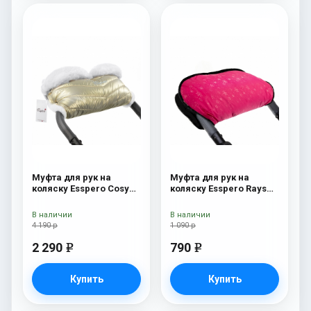
Муфта для рук на
Муфта для рук на
коляску Esspero Cosy
коляску Esspero Rays
White Gold
Pink
В наличии
В наличии
4 190 р
1 090 р
2 290
790
e
e
Купить
Купить