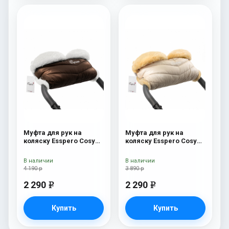
Муфта для рук на
Муфта для рук на
коляску Esspero Cosy
коляску Esspero Cosy
White Chocco
Beige
В наличии
В наличии
4 190 р
3 890 р
2 290
2 290
e
e
Купить
Купить