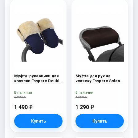
Муфта-рукавички для
Муфта для рук на
коляски Esspero Double
коляску Esspero Solana
(Натуральная шерсть)
(Натуральная шерсть)
Navy
Brown
В наличии
В наличии
1 990 р
1 890 р
1 490
1 290
e
e
Купить
Купить