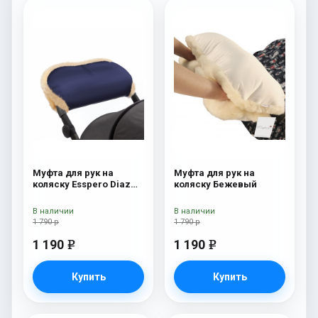
Муфта для рук на
Муфта для рук на
коляску Esspero Diaz
коляску Бежевый
(Натуральная шерсть)
Navy
В наличии
В наличии
1 790 р
1 790 р
1 190
1 190
e
e
Купить
Купить