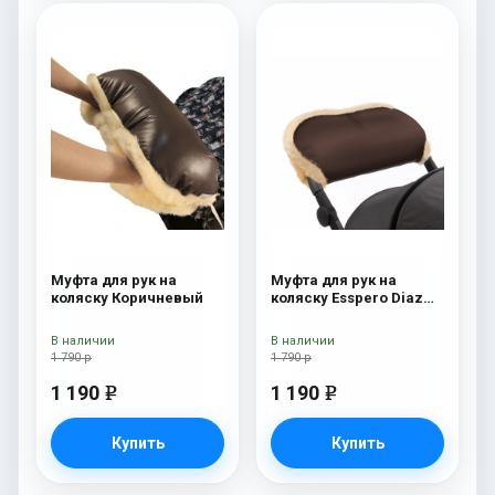
Муфта для рук на
Муфта для рук на
коляску Коричневый
коляску Esspero Diaz
(Натуральная шерсть)
Chocolat
В наличии
В наличии
1 790 р
1 790 р
1 190
1 190
e
e
Купить
Купить