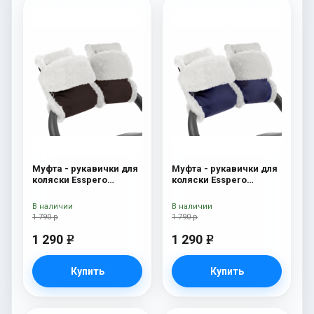
Муфта - рукавички для
Муфта - рукавички для
коляски Esspero
коляски Esspero
Christer (Натуральная
Christer (Натуральная
шерсть) Chocolat
шерсть) Navy
В наличии
В наличии
1 790 р
1 790 р
1 290
1 290
e
e
Купить
Купить