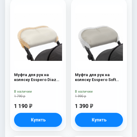
Муфта для рук на
Муфта для рук на
коляску Esspero Diaz
коляску Esspero Soft
(Натуральная шерсть)
Fur Beige
Beige
В наличии
В наличии
1 790 р
1 990 р
1 190
1 390
e
e
Купить
Купить