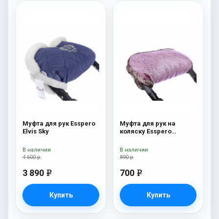
Муфта для рук Esspero
Муфта для рук на
Elvis Sky
коляску Esspero
Jennifer Pink
В наличии
В наличии
4 600 р
890 р
3 890
700
e
e
Купить
Купить