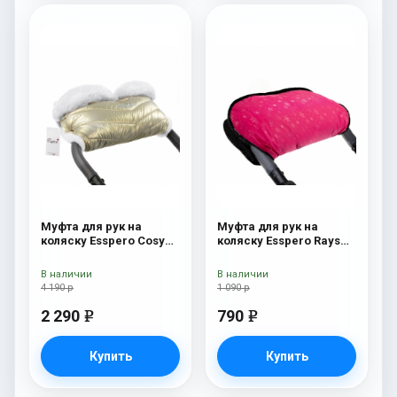
Муфта для рук на
Муфта для рук на
коляску Esspero Cosy
коляску Esspero Rays
White Gold
Pink
В наличии
В наличии
4 190 р
1 090 р
2 290
790
e
e
Купить
Купить