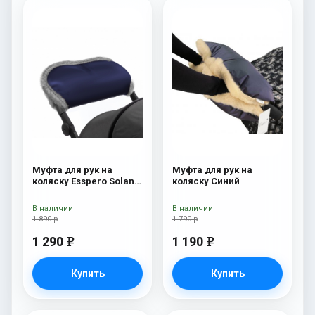
Муфта для рук на
Муфта для рук на
коляску Esspero Solana
коляску Синий
(Натуральная шерсть)
Deep Ocean
В наличии
В наличии
1 890 р
1 790 р
1 290
1 190
e
e
Купить
Купить