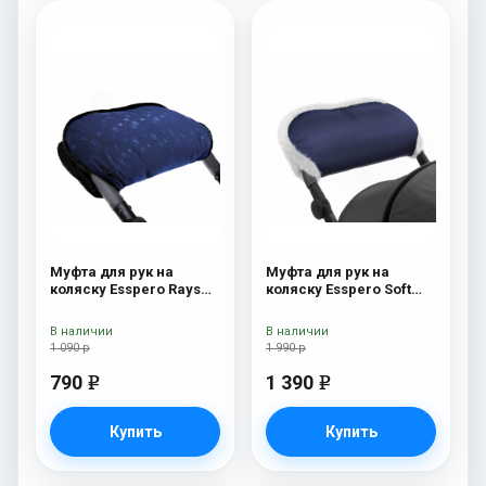
Муфта для рук на
Муфта для рук на
коляску Esspero Rays
коляску Esspero Soft
Navy
Fur Navy
В наличии
В наличии
1 090 р
1 990 р
790
1 390
e
e
Купить
Купить