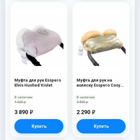
Муфта для рук Esspero
Муфта для рук на
Elvis Hushed Violet
коляску Esspero Cosy
Gold
В наличии
В наличии
4 600 р
3 890 р
3 890
2 290
e
e
Купить
Купить