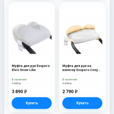
Муфта для рук Esspero
Муфта для рук на
Elvis Snow Like
коляску Esspero Cosy
Lux White
В наличии
В наличии
4 600 р
4 690 р
3 890
2 790
e
e
Купить
Купить