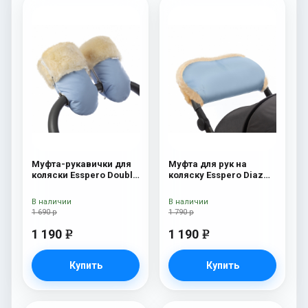
Муфта-рукавички для
Муфта для рук на
коляски Esspero Double
коляску Esspero Diaz
(Натуральная шерсть)
(Натуральная шерсть)
Blue Mountain
Blue Mountain
В наличии
В наличии
1 690 р
1 790 р
1 190
1 190
e
e
Купить
Купить