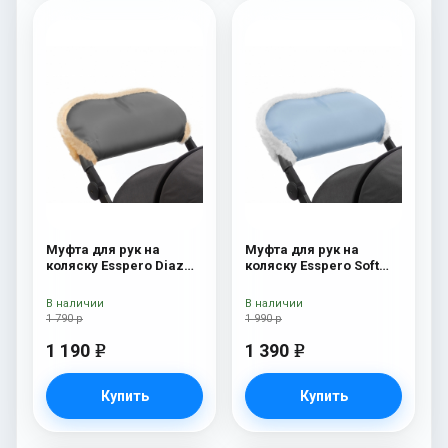
Муфта для рук на
Муфта для рук на
коляску Esspero Diaz
коляску Esspero Soft
(Натуральная шерсть)
Fur Blue Mountain
Grey
В наличии
В наличии
1 790 р
1 990 р
1 190
1 390
e
e
Купить
Купить