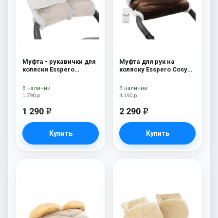
Муфта - рукавички для
Муфта для рук на
коляски Esspero
коляску Esspero Cosy
Christer (Натуральная
White Chocco
шерсть) Beige
В наличии
В наличии
1 790 р
4 190 р
1 290
2 290
e
e
Купить
Купить