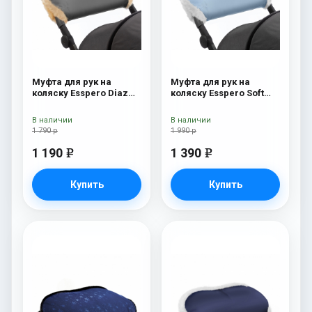
Муфта для рук на
Муфта для рук на
коляску Esspero Diaz
коляску Esspero Soft
(Натуральная шерсть)
Fur Blue Mountain
Grey
В наличии
В наличии
1 790 р
1 990 р
1 190
1 390
e
e
Купить
Купить