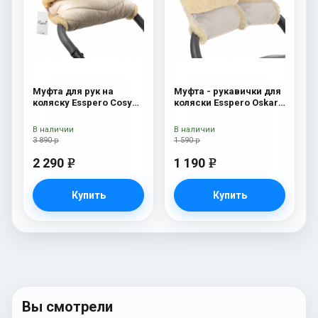
Муфта для рук на
Муфта - рукавички для
коляску Esspero Cosy
коляски Esspero Oskar
Beige
(Натуральная шерсть)
Beige
В наличии
В наличии
3 890 р
1 590 р
2 290
1 190
e
e
Купить
Купить
Вы смотрели