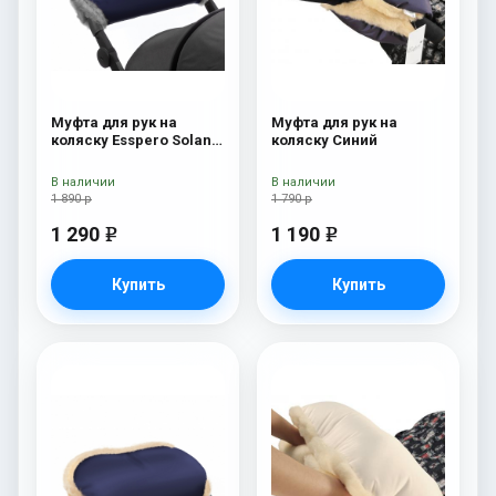
Муфта для рук на
Муфта для рук на
коляску Esspero Solana
коляску Синий
(Натуральная шерсть)
Deep Ocean
В наличии
В наличии
1 890 р
1 790 р
1 290
1 190
e
e
Купить
Купить