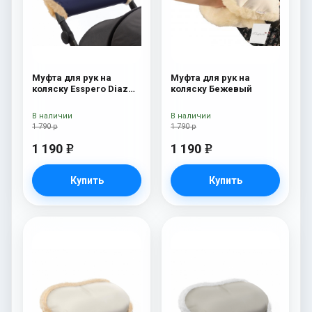
Муфта для рук на
Муфта для рук на
коляску Esspero Diaz
коляску Бежевый
(Натуральная шерсть)
Navy
В наличии
В наличии
1 790 р
1 790 р
1 190
1 190
e
e
Купить
Купить