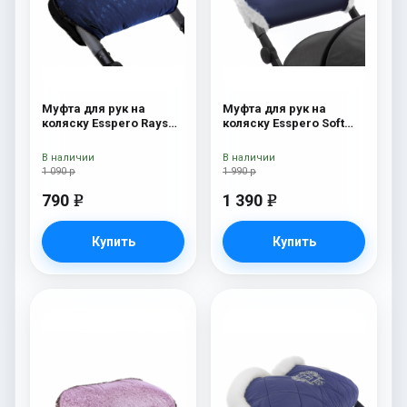
Муфта для рук на
Муфта для рук на
коляску Esspero Rays
коляску Esspero Soft
Navy
Fur Navy
В наличии
В наличии
1 090 р
1 990 р
790
1 390
e
e
Купить
Купить