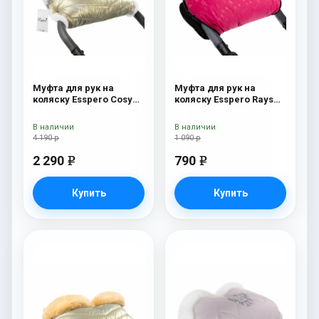
Муфта для рук на
Муфта для рук на
коляску Esspero Cosy
коляску Esspero Rays
White Gold
Pink
В наличии
В наличии
4 190 р
1 090 р
2 290
790
e
e
Купить
Купить