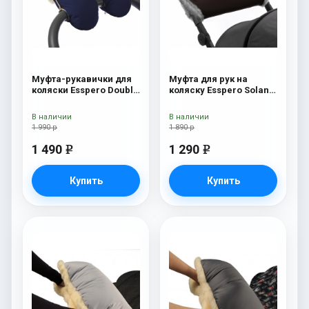
Муфта-рукавички для
Муфта для рук на
коляски Esspero Double
коляску Esspero Solana
(Натуральная шерсть)
(Натуральная шерсть)
Navy
Brown
В наличии
В наличии
1 990 р
1 890 р
1 490
1 290
e
e
Купить
Купить