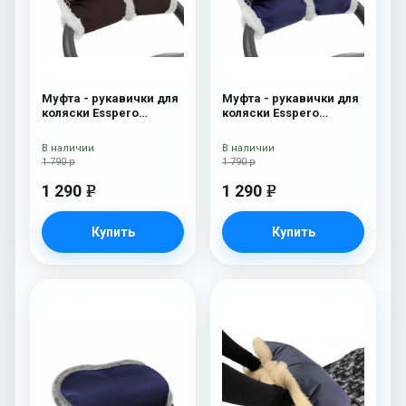
Муфта - рукавички для
Муфта - рукавички для
коляски Esspero
коляски Esspero
Christer (Натуральная
Christer (Натуральная
шерсть) Chocolat
шерсть) Navy
В наличии
В наличии
1 790 р
1 790 р
1 290
1 290
e
e
Купить
Купить