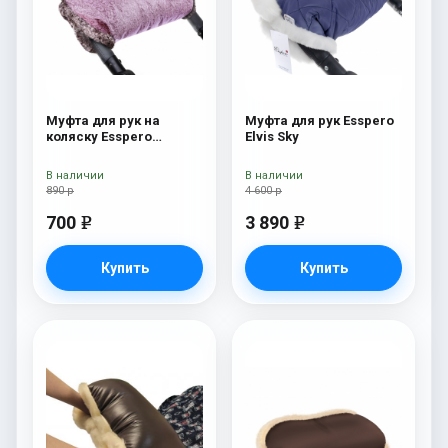
Муфта для рук на
Муфта для рук Esspero
коляску Esspero
Elvis Sky
Jennifer Pink
В наличии
В наличии
890 р
4 600 р
700
3 890
e
e
Купить
Купить