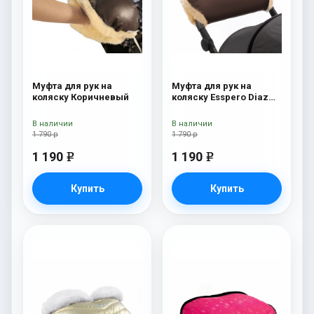
Муфта для рук на
Муфта для рук на
коляску Коричневый
коляску Esspero Diaz
(Натуральная шерсть)
Chocolat
В наличии
В наличии
1 790 р
1 790 р
1 190
1 190
e
e
Купить
Купить