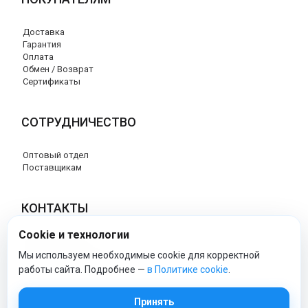
Доставка
Гарантия
Оплата
Обмен / Возврат
Сертификаты
СОТРУДНИЧЕСТВО
Оптовый отдел
Поставщикам
КОНТАКТЫ
Cookie и технологии
8 (800) 707-76-34
info@esspero-market.ru
Мы используем необходимые cookie для корректной
работы сайта. Подробнее —
в Политике cookie
.
esspero-market - Официальный сайт
Принять