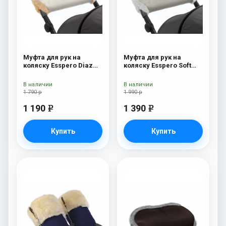
Муфта для рук на
Муфта для рук на
коляску Esspero Diaz
коляску Esspero Soft
(Натуральная шерсть)
Fur Beige
Beige
В наличии
В наличии
1 790 р
1 990 р
1 190
1 390
e
e
Купить
Купить