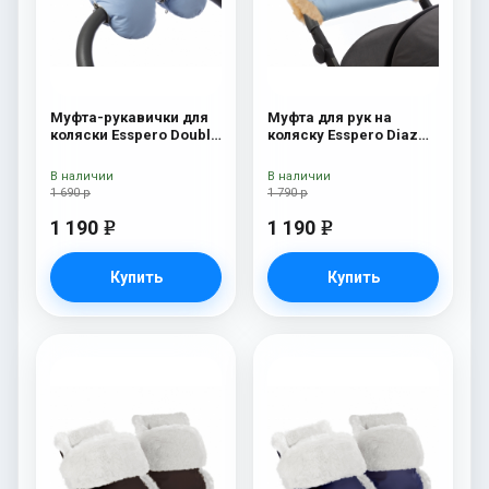
Муфта-рукавички для
Муфта для рук на
коляски Esspero Double
коляску Esspero Diaz
(Натуральная шерсть)
(Натуральная шерсть)
Blue Mountain
Blue Mountain
В наличии
В наличии
1 690 р
1 790 р
1 190
1 190
e
e
Купить
Купить