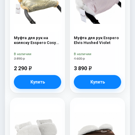
Муфта для рук на
Муфта для рук Esspero
коляску Esspero Cosy
Elvis Hushed Violet
Gold
В наличии
В наличии
3 890 р
4 600 р
2 290
3 890
e
e
Купить
Купить