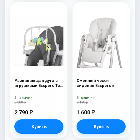
Развивающая дуга с
Сменный чехол
игрушками Esspero Toy
сидения Esspero к
Bar Paris Elephant
стульчику для
кормления Peg-Perego
В наличии
В наличии
Diner White
3 300 р
2 190 р
2 790
1 600
e
e
Купить
Купить