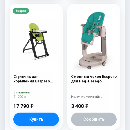
Видео
Стульчик для
Сменный чехол Esspero
кормления Esspero
для Peg-Perego
Marseille BL Green
Tatamia / Siesta
Aquamarine
В наличии
21 000 р
Наличие уточняйте
17 790
3 400
e
e
Купить
Сообщить