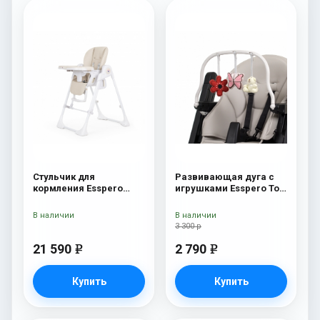
Стульчик для
Развивающая дуга с
кормления Esspero
игрушками Esspero Toy
Paris Beige
Bar Marseille/Lyon
Butterfly
В наличии
В наличии
3 300 р
21 590
2 790
e
e
Купить
Купить