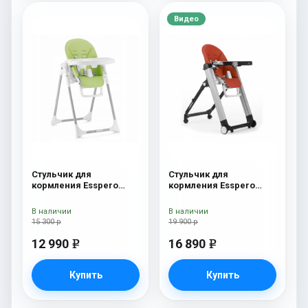
Видео
Стульчик для
Стульчик для
кормления Esspero
кормления Esspero
Lyon GL Green
Marseille GL Red
В наличии
В наличии
15 300 р
19 900 р
12 990
16 890
e
e
Купить
Купить