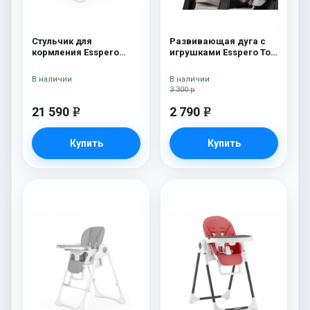
Стульчик для
Развивающая дуга с
кормления Esspero
игрушками Esspero Toy
Paris Beige
Bar Marseille/Lyon
Butterfly
В наличии
В наличии
3 300 р
21 590
2 790
e
e
Купить
Купить