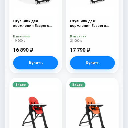
Стульчик для
Стульчик для
кормления Esspero
кормления Esspero
Marseille GL Black
Marseille BL Capuchino
В наличии
В наличии
19 900 р
21 000 р
16 890
17 790
e
e
Купить
Купить
Видео
Видео