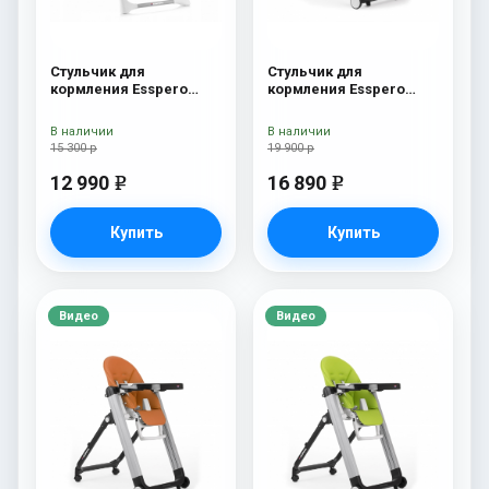
Стульчик для
Стульчик для
кормления Esspero
кормления Esspero
Lyon GL Green
Marseille GL Red
В наличии
В наличии
15 300 р
19 900 р
12 990
16 890
e
e
Купить
Купить
Видео
Видео