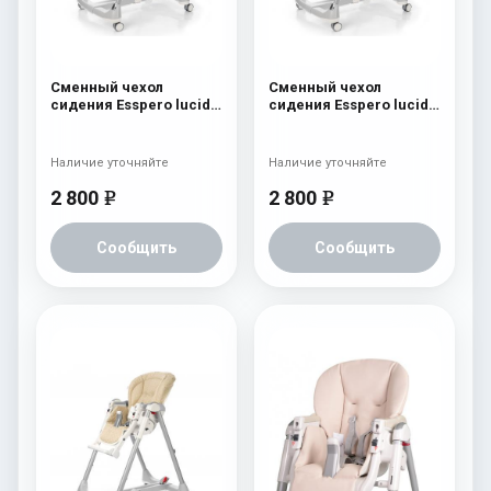
Сменный чехол
Сменный чехол
сидения Esspero lucid к
сидения Esspero lucid к
стульчику для
стульчику для
кормления Peg-Perego
кормления Peg-Perego
Prima Pappa Best Pink
Prima Pappa Best Green
Наличие уточняйте
Наличие уточняйте
2 800
2 800
e
e
Сообщить
Сообщить