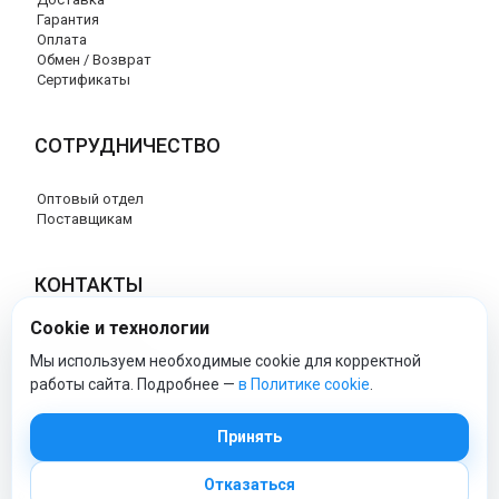
Гарантия
Оплата
Обмен / Возврат
Сертификаты
СОТРУДНИЧЕСТВО
Оптовый отдел
Поставщикам
КОНТАКТЫ
Cookie и технологии
8 (800) 707-76-34
info@esspero-market.ru
Мы используем необходимые cookie для корректной
работы сайта. Подробнее —
в Политике cookie
.
esspero-market - Официальный сайт
Принять
Отказаться
© 2026 Esspero-market.ru