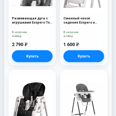
Развивающая дуга с
Сменный чехол
игрушками Esspero Toy
сидения Esspero к
Bar Paris Elephant
стульчику для
кормления Peg-Perego
В наличии
В наличии
Diner White
3 300 р
2 190 р
2 790
1 600
e
e
Купить
Купить