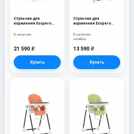
Стульчик для
Стульчик для
кормления Esspero
кормления Esspero
Paris Grey
Lyon BL Red
В наличии
В наличии
16 000 р
21 590
13 590
e
e
Купить
Купить