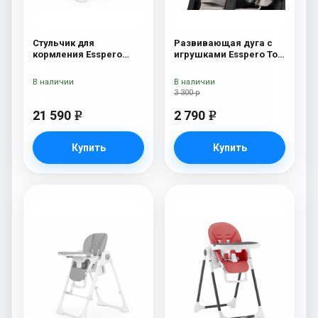
Стульчик для
Развивающая дуга с
кормления Esspero
игрушками Esspero Toy
Paris Beige
Bar Marseille/Lyon
Butterfly
В наличии
В наличии
3 300 р
21 590
2 790
e
e
Купить
Купить