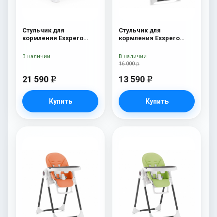
Стульчик для
Стульчик для
кормления Esspero
кормления Esspero
Paris Grey
Lyon BL Red
В наличии
В наличии
16 000 р
21 590
13 590
e
e
Купить
Купить