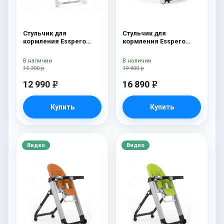
Стульчик для
Стульчик для
кормления Esspero
кормления Esspero
Lyon GL Green
Marseille GL Red
В наличии
В наличии
15 300 р
19 900 р
12 990
16 890
e
e
Купить
Купить
Видео
Видео