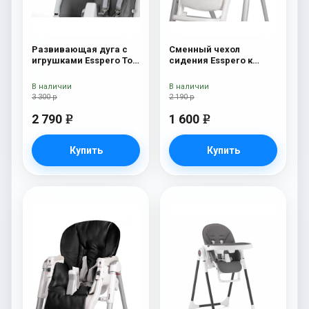
Развивающая дуга с
Сменный чехол
игрушками Esspero Toy
сидения Esspero к
Bar Paris Elephant
стульчику для
кормления Peg-Perego
В наличии
В наличии
Diner White
3 300 р
2 190 р
2 790
1 600
e
e
Купить
Купить