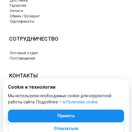
Доставка
Гарантия
Оплата
Обмен / Возврат
Сертификаты
СОТРУДНИЧЕСТВО
Оптовый отдел
Поставщикам
КОНТАКТЫ
Cookie и технологии
8 (800) 707-76-34
info@esspero-market.ru
Мы используем необходимые cookie для корректной
работы сайта. Подробнее —
в Политике cookie
.
esspero-market - Официальный сайт
Принять
Отказаться
© 2026 Esspero-market.ru