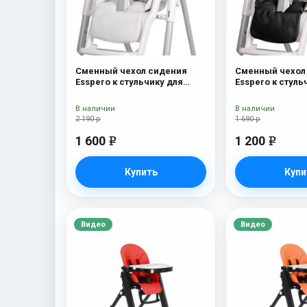
Сменный чехол сидения
Сменный чехол
Esspero к стульчику для
Esspero к стуль
кормления Peg-Perego Diner
кормления Peg-
White
Black
В наличии
В наличии
2 190 р
1 690 р
1 600
1 200
e
e
Купить
Купи
Видео
Видео