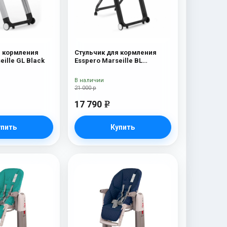
я кормления
Стульчик для кормления
eille GL Black
Esspero Marseille BL
Capuchino
В наличии
21 000 р
17 790
e
упить
Купить