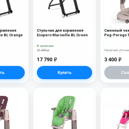
ормления
Стульчик для кормления
Сменный чех
le BL Orange
Esspero Marseille BL Green
Peg-Perego T
Aquamarine
В наличии
21 000 р
Наличие уточн
17 790
3 400
e
e
ть
Купить
Со