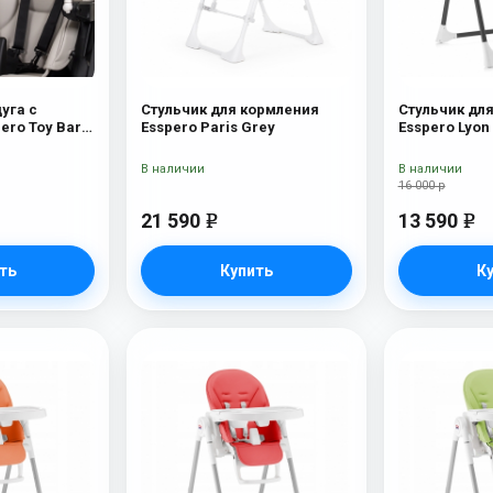
уга с
Стульчик для кормления
Стульчик дл
ero Toy Bar
Esspero Paris Grey
Esspero Lyon
utterfly
В наличии
В наличии
16 000 р
21 590
13 590
e
e
ть
Купить
К