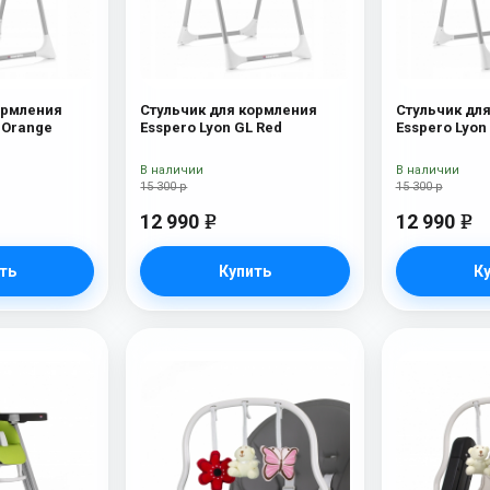
ормления
Стульчик для кормления
Стульчик дл
 Orange
Esspero Lyon GL Red
Esspero Lyon
В наличии
В наличии
15 300 р
15 300 р
12 990
12 990
e
e
ть
Купить
К