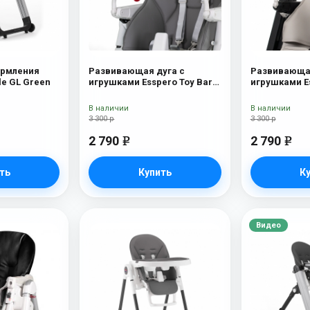
ормления
Развивающая дуга с
Развивающая
le GL Green
игрушками Esspero Toy Bar
игрушками Es
Paris Butterfly
Marseille/Ly
В наличии
В наличии
3 300 р
3 300 р
2 790
2 790
e
e
ть
Купить
К
Видео