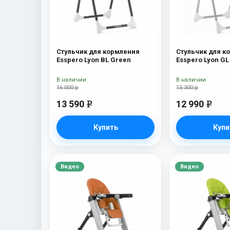
Стульчик для кормления
Стульчик для к
Esspero Lyon BL Green
Esspero Lyon GL
В наличии
В наличии
16 000 р
15 300 р
13 590
12 990
e
e
Купить
Купи
Видео
Видео