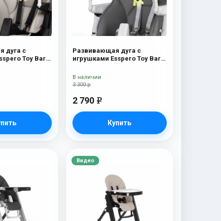
 дуга с
Развивающая дуга с
spero Toy Bar
игрушками Esspero Toy Bar
on Elephant
Paris Elephant
В наличии
3 300 р
2 790
e
упить
Купить
Видео