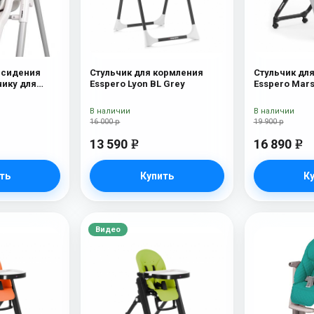
 сидения
Стульчик для кормления
Стульчик дл
чику для
Esspero Lyon BL Grey
Esspero Mars
Perego Diner
В наличии
В наличии
16 000 р
19 900 р
13 590
16 890
e
e
ть
Купить
К
Видео