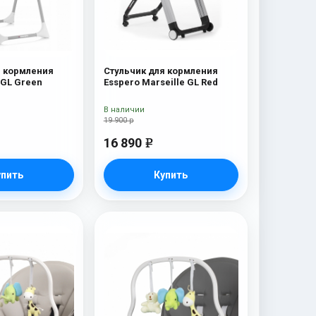
я кормления
Стульчик для кормления
 GL Green
Esspero Marseille GL Red
В наличии
19 900 р
16 890
e
упить
Купить