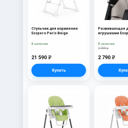
Стульчик для кормления
Развивающая д
Esspero Paris Beige
игрушками Essp
Marseille/Lyon B
В наличии
В наличии
3 300 р
21 590
2 790
e
e
Купить
Купи