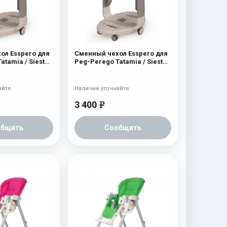
ол Esspero для
Сменный чехол Esspero для
atamia / Siesta
Peg-Perego Tatamia / Siesta
Navy
яйте
Наличие уточняйте
3 400
e
общить
Сообщить