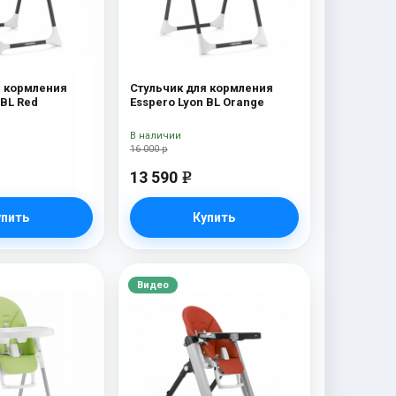
я кормления
Стульчик для кормления
 BL Red
Esspero Lyon BL Orange
В наличии
16 000 р
13 590
e
упить
Купить
Видео