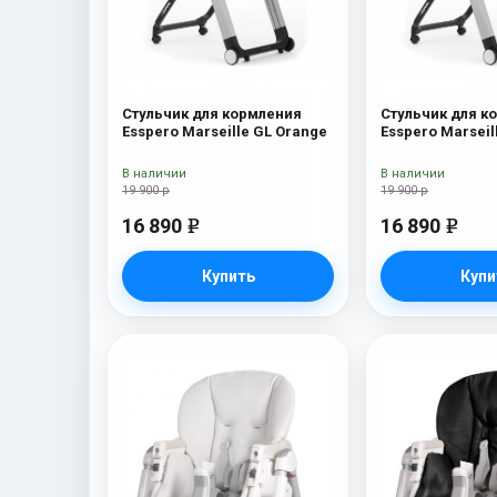
Стульчик для кормления
Стульчик для к
Esspero Marseille GL Orange
Esspero Marseil
В наличии
В наличии
19 900 р
19 900 р
16 890
16 890
e
e
Купить
Купи