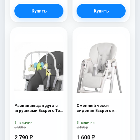
Купить
Купить
Развивающая дуга с
Сменный чехол
игрушками Esspero Toy
сидения Esspero к
Bar Paris Elephant
стульчику для
кормления Peg-Perego
В наличии
В наличии
Diner White
3 300 р
2 190 р
2 790
1 600
e
e