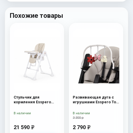
Похожие товары
Стульчик для
Развивающая дуга с
кормления Esspero
игрушками Esspero Toy
Paris Beige
Bar Marseille/Lyon
Butterfly
В наличии
В наличии
3 300 р
21 590
2 790
e
e