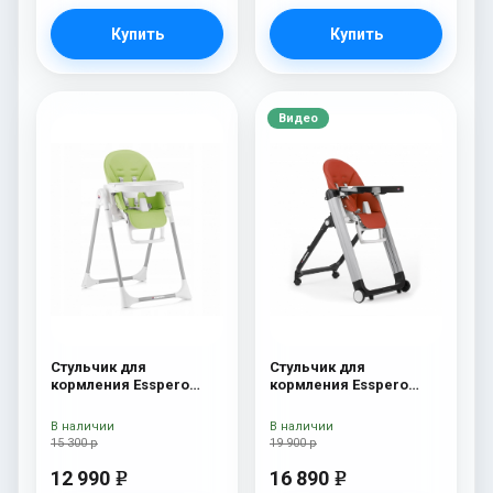
Купить
Купить
Видео
Стульчик для
Стульчик для
кормления Esspero
кормления Esspero
Lyon GL Green
Marseille GL Red
В наличии
В наличии
15 300 р
19 900 р
12 990
16 890
e
e