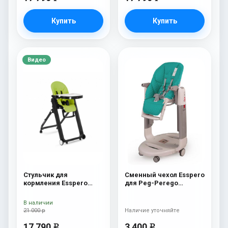
Купить
Купить
Видео
Стульчик для
Сменный чехол Esspero
кормления Esspero
для Peg-Perego
Marseille BL Green
Tatamia / Siesta
Aquamarine
В наличии
21 000 р
Наличие уточняйте
17 790
3 400
e
e