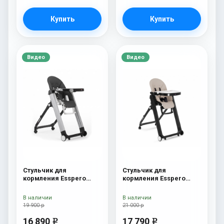
Купить
Купить
Видео
Видео
Стульчик для
Стульчик для
кормления Esspero
кормления Esspero
Marseille GL Black
Marseille BL Capuchino
В наличии
В наличии
19 900 р
21 000 р
16 890
17 790
e
e