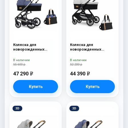
Коляска для
Коляска для
новорожденных
новорожденных
Esspero Tour S + сумка
Esspero Traveler +
Denim
сумка Sahara
В наличии
В наличии
55 600 р
52 200 р
47 290
44 390
e
e
Купить
Купить
3D
3D