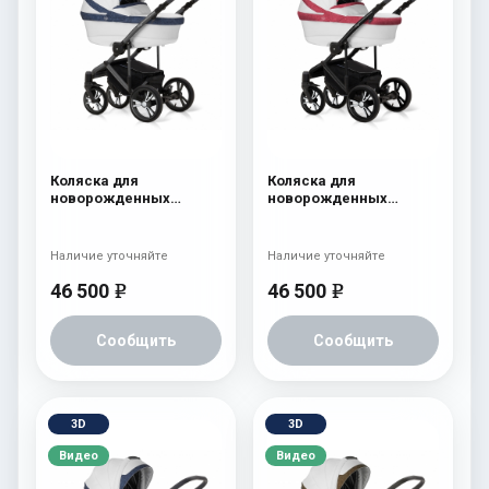
Коляска для
Коляска для
новорожденных
новорожденных
Esspero LE Flowers
Esspero LE Flowers
(шасси Graphite) Blue
(шасси Black) Rose
Наличие уточняйте
Наличие уточняйте
46 500
46 500
e
e
Сообщить
Сообщить
3D
3D
Видео
Видео