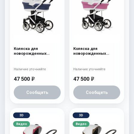
Коляска для
Коляска для
новорожденных
новорожденных
Esspero Limited Edition
Esspero Limited Edition
(шасси White) White
(шасси White) Pink
Наличие уточняйте
Наличие уточняйте
47 500
47 500
e
e
Сообщить
Сообщить
3D
3D
Видео
Видео