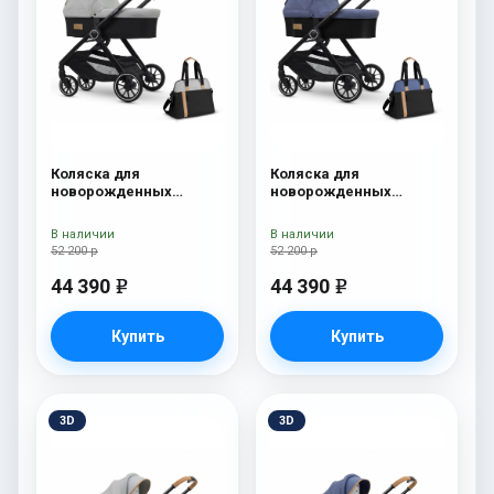
Коляска для
Коляска для
новорожденных
новорожденных
Esspero Traveler +
Esspero Traveler +
сумка Grey
сумка Denim
В наличии
В наличии
52 200 р
52 200 р
44 390
44 390
e
e
Купить
Купить
3D
3D