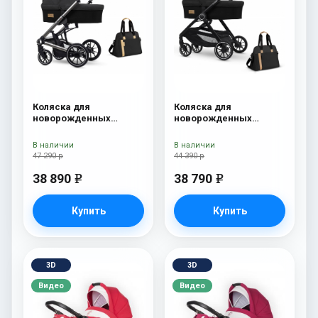
Коляска для
Коляска для
новорожденных
новорожденных
Esspero Tour S + сумка
Esspero Traveler +
Onyx
сумка Onyx
В наличии
В наличии
47 290 р
44 390 р
38 890
38 790
e
e
Купить
Купить
3D
3D
Видео
Видео