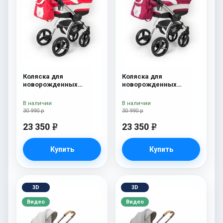
Коляска для
Коляска для
новорожденных
новорожденных
Esspero I-Nova (шасси
Esspero I-Nova (шасси
White) Red Lux
White) Borduex
В наличии
В наличии
30 990 р
30 990 р
23 350
23 350
e
e
Купить
Купить
3D
3D
Видео
Видео