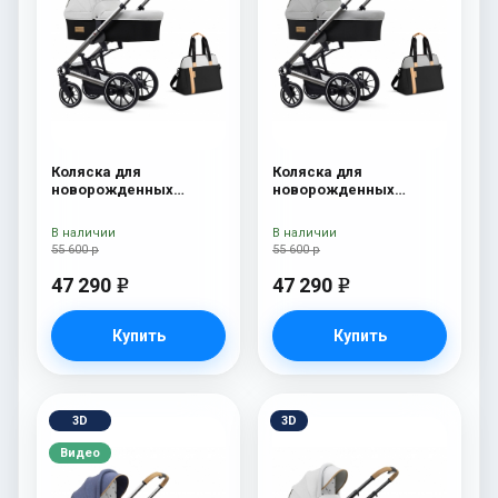
Коляска для
Коляска для
новорожденных
новорожденных
Esspero Tour S + сумка
Esspero Tour S + сумка
Sahara
Grey
В наличии
В наличии
55 600 р
55 600 р
47 290
47 290
e
e
Купить
Купить
3D
3D
Видео