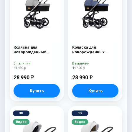
Коляска для
Коляска для
новорожденных
новорожденных
Esspero Tour S Grey
Esspero Tour S Denim
В наличии
В наличии
44 490 р
44 490 р
28 990
28 990
e
e
Купить
Купить
3D
3D
Видео
Видео