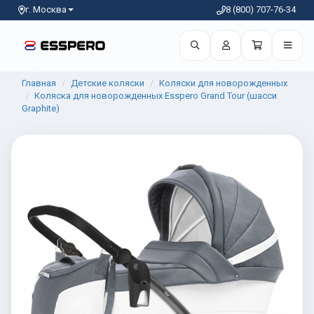
г. Москва
8 (800) 707-76-34
Главная
Детские коляски
Коляски для новорожденных
Коляска для новорожденных Esspero Grand Tour (шасси
Graphite)