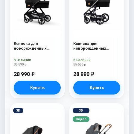
Коляска для
Коляска для
новорожденных
новорожденных
Esspero Traveler Onyx
Esspero Tour S Onyx
В наличии
В наличии
35 390 р
35 550 р
28 990
28 990
e
e
Купить
Купить
3D
3D
Видео