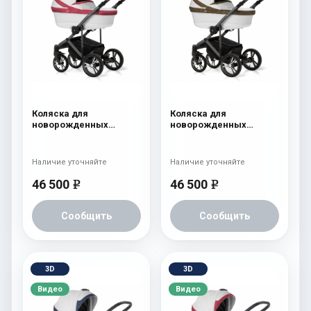
Коляска для
Коляска для
новорожденных
новорожденных
Esspero LE Flowers
Esspero LE Flowers
(шасси Graphite) Rose
(шасси Graphite) Brown
Наличие уточняйте
Наличие уточняйте
46 500
46 500
e
e
Сообщить
Сообщить
3D
3D
Видео
Видео