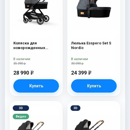
Коляска для
Люлька Esspero Set S
новорожденных
Nordic
Esspero Traveler Nordic
В наличии
В наличии
35 390 р
30 090 р
28 990
24 399
e
e
Купить
Купить
3D
3D
Видео