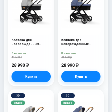
Коляска для
Коляска для
новорожденных
новорожденных
Esspero Traveler Grey
Esspero Traveler Denim
В наличии
В наличии
41 690 р
41 690 р
28 990
28 990
e
e
Купить
Купить
3D
3D
Видео
Видео