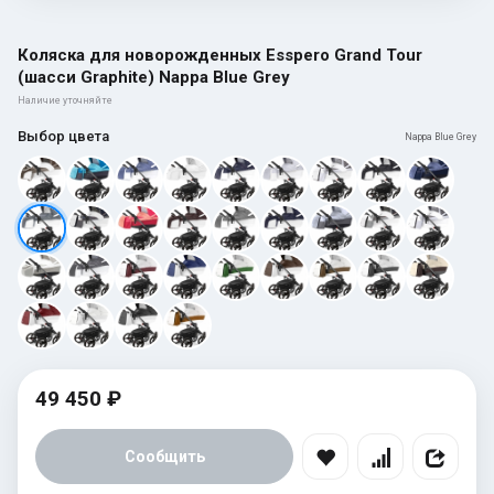
Коляска для новорожденных Esspero Grand Tour
(шасси Graphite) Nappa Blue Grey
Наличие уточняйте
Выбор цвета
Nappa Blue Grey
49 450 ₽
Сообщить