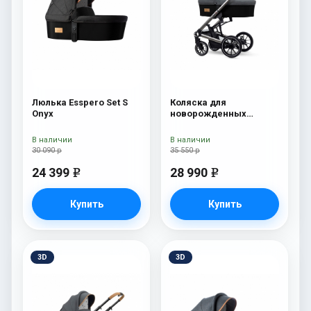
Люлька Esspero Set S
Коляска для
Onyx
новорожденных
Esspero Tour S Nordic
В наличии
В наличии
30 090 р
35 550 р
24 399
28 990
e
e
Купить
Купить
3D
3D