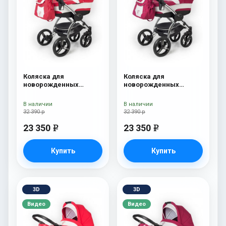
Коляска для
Коляска для
новорожденных
новорожденных
Esspero I-Nova (шасси
Esspero I-Nova (шасси
Chrome) Red Lux
Chrome) Borduex
В наличии
В наличии
32 390 р
32 390 р
23 350
23 350
e
e
Купить
Купить
3D
3D
Видео
Видео