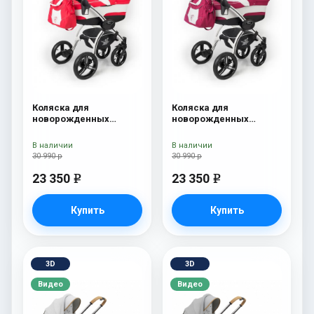
Коляска для
Коляска для
новорожденных
новорожденных
Esspero I-Nova (шасси
Esspero I-Nova (шасси
White) Red Lux
White) Borduex
В наличии
В наличии
30 990 р
30 990 р
23 350
23 350
e
e
Купить
Купить
3D
3D
Видео
Видео