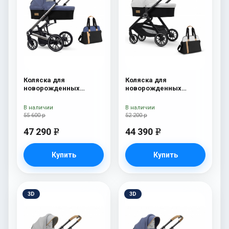
Коляска для
Коляска для
новорожденных
новорожденных
Esspero Tour S + сумка
Esspero Traveler +
Denim
сумка Sahara
В наличии
В наличии
55 600 р
52 200 р
47 290
44 390
e
e
Купить
Купить
3D
3D