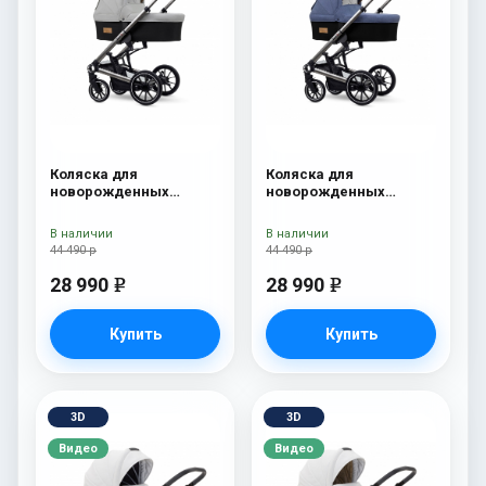
Коляска для
Коляска для
новорожденных
новорожденных
Esspero Tour S Grey
Esspero Tour S Denim
В наличии
В наличии
44 490 р
44 490 р
28 990
28 990
e
e
Купить
Купить
3D
3D
Видео
Видео