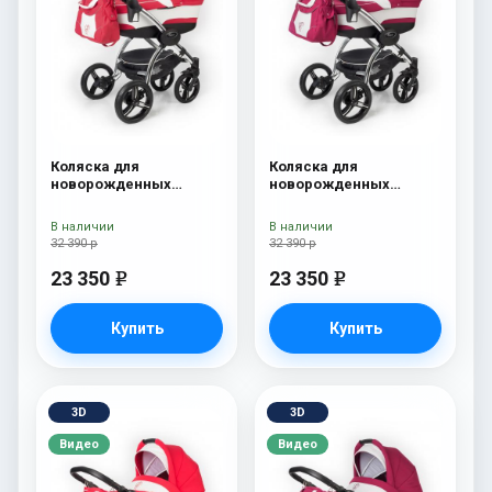
Коляска для
Коляска для
новорожденных
новорожденных
Esspero I-Nova (шасси
Esspero I-Nova (шасси
Chrome) Red Lux
Chrome) Borduex
В наличии
В наличии
32 390 р
32 390 р
23 350
23 350
e
e
Купить
Купить
3D
3D
Видео
Видео