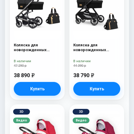
Коляска для
Коляска для
новорожденных
новорожденных
Esspero Tour S + сумка
Esspero Traveler +
Onyx
сумка Onyx
В наличии
В наличии
47 290 р
44 390 р
38 890
38 790
e
e
Купить
Купить
3D
3D
Видео
Видео