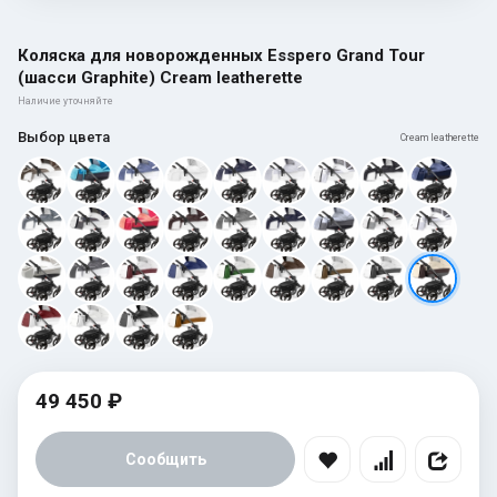
Коляска для новорожденных Esspero Grand Tour
(шасси Graphite) Cream leatherette
Наличие уточняйте
Выбор цвета
Cream leatherette
49 450 ₽
Сообщить