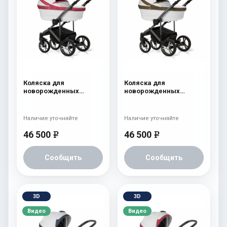
Коляска для
Коляска для
новорожденных
новорожденных
Esspero LE Flowers
Esspero LE Flowers
(шасси Graphite) Rose
(шасси Graphite) Brown
Наличие уточняйте
Наличие уточняйте
46 500
46 500
e
e
Сообщить
Сообщить
3D
3D
Видео
Видео