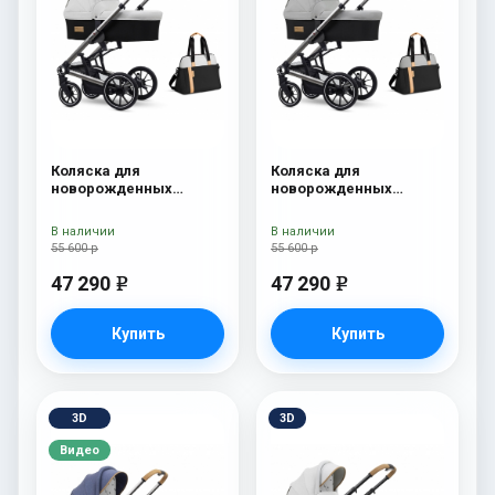
Коляска для
Коляска для
новорожденных
новорожденных
Esspero Tour S + сумка
Esspero Tour S + сумка
Sahara
Grey
В наличии
В наличии
55 600 р
55 600 р
47 290
47 290
e
e
Купить
Купить
3D
3D
Видео