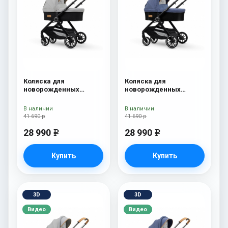
Коляска для
Коляска для
новорожденных
новорожденных
Esspero Traveler Grey
Esspero Traveler Denim
В наличии
В наличии
41 690 р
41 690 р
28 990
28 990
e
e
Купить
Купить
3D
3D
Видео
Видео