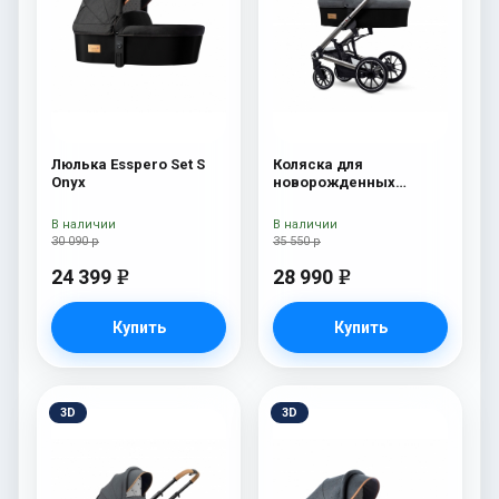
Люлька Esspero Set S
Коляска для
Onyx
новорожденных
Esspero Tour S Nordic
В наличии
В наличии
30 090 р
35 550 р
24 399
28 990
e
e
Купить
Купить
3D
3D