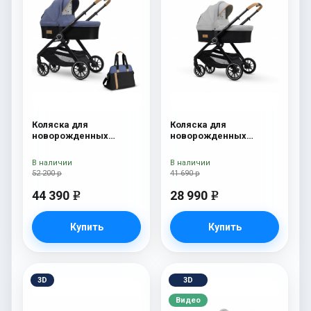
Коляска для
Коляска для
новорожденных
новорожденных
Esspero Traveler +
Esspero Traveler Grey
сумка Denim
В наличии
В наличии
52 200 р
41 690 р
44 390
28 990
e
e
Купить
Купить
3D
3D
Видео