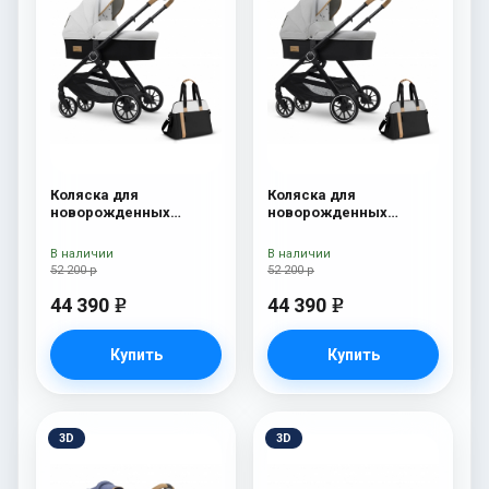
Коляска для
Коляска для
новорожденных
новорожденных
Esspero Traveler +
Esspero Traveler +
сумка Sahara
сумка Grey
В наличии
В наличии
52 200 р
52 200 р
44 390
44 390
e
e
Купить
Купить
3D
3D