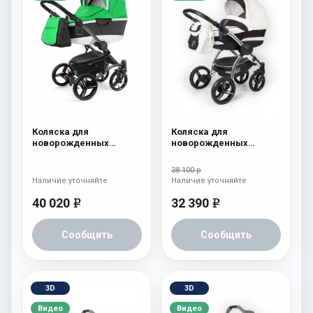
Коляска для
Коляска для
новорожденных
новорожденных
Esspero Tour Alu
Esspero I-Nova (шасси
(шасси Graphite) Green
Chrome) White
38 100 р
Наличие уточняйте
Наличие уточняйте
40 020
32 390
e
e
Сообщить
Сообщить
3D
3D
Видео
Видео