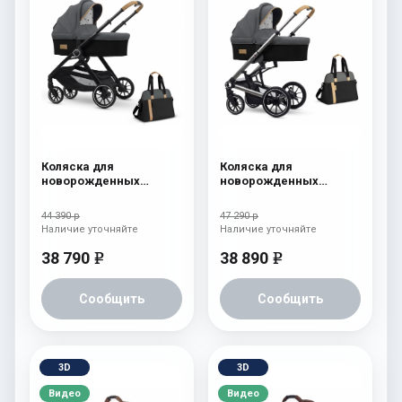
Коляска для
Коляска для
новорожденных
новорожденных
Esspero Traveler +
Esspero Tour S + сумка
сумка Nordic
Nordic
44 390 р
47 290 р
Наличие уточняйте
Наличие уточняйте
38 790
38 890
e
e
Сообщить
Сообщить
3D
3D
Видео
Видео