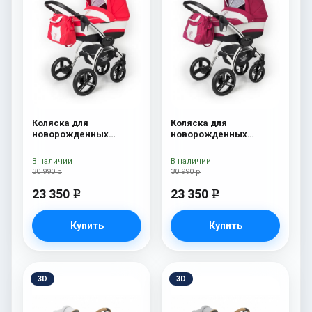
Коляска для
Коляска для
новорожденных
новорожденных
Esspero I-Nova (шасси
Esspero I-Nova (шасси
White) Red Lux
White) Borduex
В наличии
В наличии
30 990 р
30 990 р
23 350
23 350
e
e
Купить
Купить
3D
3D