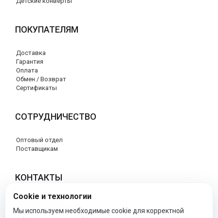
Детские конверты
ПОКУПАТЕЛЯМ
Доставка
Гарантия
Оплата
Обмен / Возврат
Сертификаты
СОТРУДНИЧЕСТВО
Оптовый отдел
Поставщикам
КОНТАКТЫ
Cookie и технологии
8 (800) 707-76-34
info@esspero-market.ru
Мы используем необходимые cookie для корректной