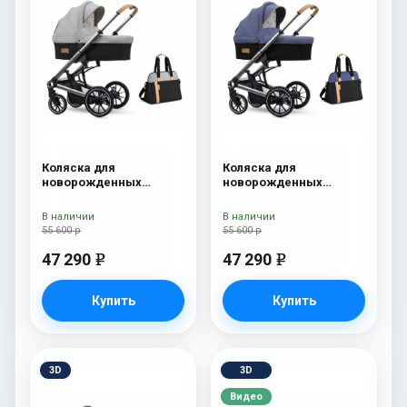
Коляска для
Коляска для
новорожденных
новорожденных
Esspero Tour S + сумка
Esspero Tour S + сумка
Grey
Denim
В наличии
В наличии
55 600 р
55 600 р
47 290
47 290
e
e
Купить
Купить
3D
3D
Видео