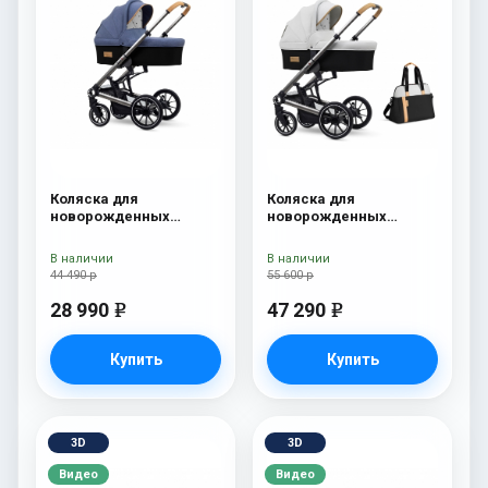
Коляска для
Коляска для
новорожденных
новорожденных
Esspero Tour S Denim
Esspero Tour S + сумка
Sahara
В наличии
В наличии
44 490 р
55 600 р
28 990
47 290
e
e
Купить
Купить
3D
3D
Видео
Видео