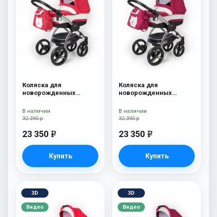
Коляска для
Коляска для
новорожденных
новорожденных
Esspero I-Nova (шасси
Esspero I-Nova (шасси
Chrome) Red Lux
Chrome) Borduex
В наличии
В наличии
32 390 р
32 390 р
23 350
23 350
e
e
Купить
Купить
3D
3D
Видео
Видео