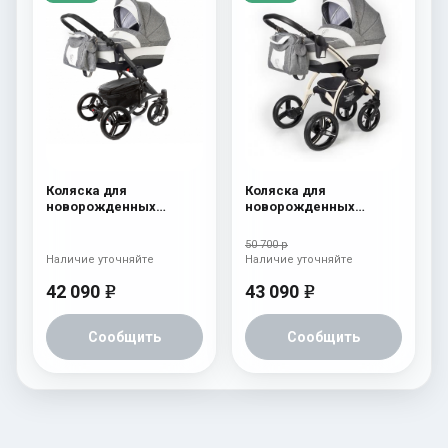
Коляска для
Коляска для
новорожденных
новорожденных
Esspero Tour (шасси
Esspero I-Nova (шасси
Graphite) Denim
Beige) Denim
50 700 р
Наличие уточняйте
Наличие уточняйте
42 090
43 090
e
e
Сообщить
Сообщить