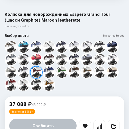
Коляска для новорожденных Esspero Grand Tour
(шасси Graphite) Maroon leatherette
Наличие уточняйте
Выбор цвета
Maroon leatherette
37 088 ₽
43 000 ₽
Экономия 5 912 ₽
Сообщить