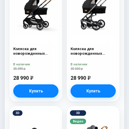
Коляска для
Коляска для
новорожденных
новорожденных
Esspero Traveler Onyx
Esspero Tour S Onyx
В наличии
В наличии
35 390 р
35 550 р
28 990
28 990
e
e
Купить
Купить
3D
3D
Видео