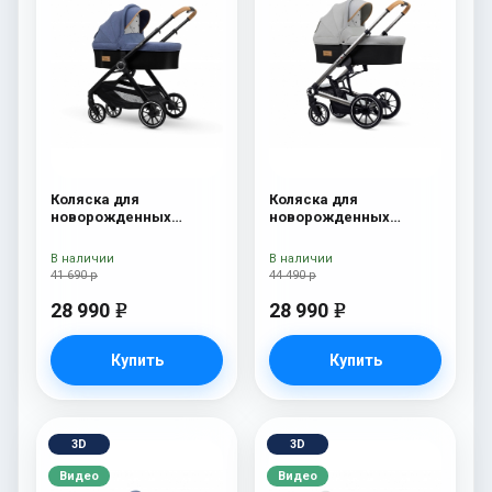
Коляска для
Коляска для
новорожденных
новорожденных
Esspero Traveler Denim
Esspero Tour S Grey
В наличии
В наличии
41 690 р
44 490 р
28 990
28 990
e
e
Купить
Купить
3D
3D
Видео
Видео