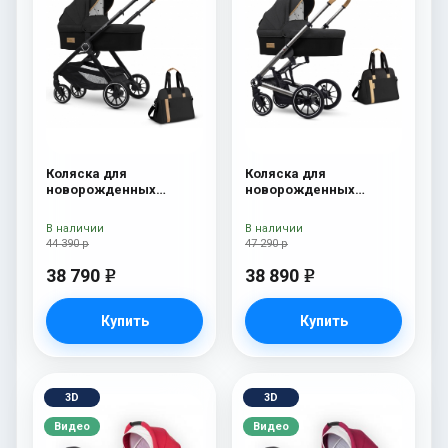
Коляска для
Коляска для
новорожденных
новорожденных
Esspero Traveler +
Esspero Tour S + сумка
сумка Onyx
Onyx
В наличии
В наличии
44 390 р
47 290 р
38 790
38 890
e
e
Купить
Купить
3D
3D
Видео
Видео