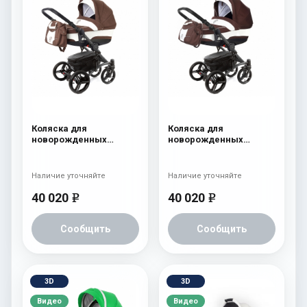
Коляска для
Коляска для
новорожденных
новорожденных
Esspero Tour (шасси
Esspero Tour (шасси
Graphite) Chek
Graphite) Chocco
Наличие уточняйте
Наличие уточняйте
40 020
40 020
e
e
Сообщить
Сообщить
3D
3D
Видео
Видео