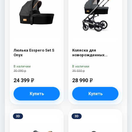
Люлька Esspero Set S
Коляска для
Onyx
новорожденных
Esspero Tour S Nordic
В наличии
В наличии
30 090 р
35 550 р
24 399
28 990
e
e
Купить
Купить
3D
3D