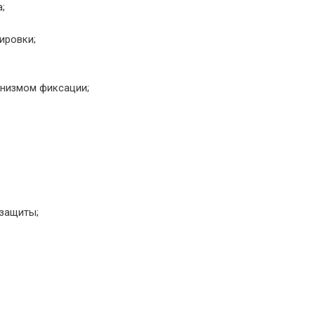
;
ировки;
анизмом фиксации;
 защиты;