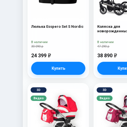
Люлька Esspero Set S Nordic
Коляска для
новорожденных
Tour S + сумка 
В наличии
В наличии
30 090 р
47 290 р
24 399
38 890
e
e
Купить
Купи
3D
3D
Видео
Видео