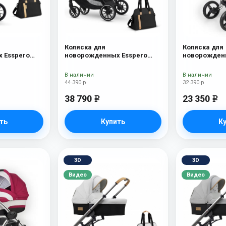
Коляска для
Коляска для
 Esspero
новорожденных Esspero
новорожденн
Onyx
Traveler + сумка Onyx
Nova (шасси
Lux
В наличии
В наличии
44 390 р
32 390 р
38 790
23 350
e
e
ть
Купить
К
3D
3D
Видео
Видео