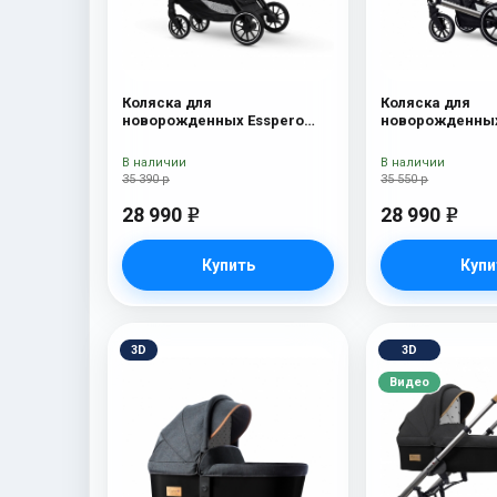
Коляска для
Коляска для
новорожденных Esspero
новорожденных
Traveler Onyx
Tour S Onyx
В наличии
В наличии
35 390 р
35 550 р
28 990
28 990
e
e
Купить
Купи
3D
3D
Видео