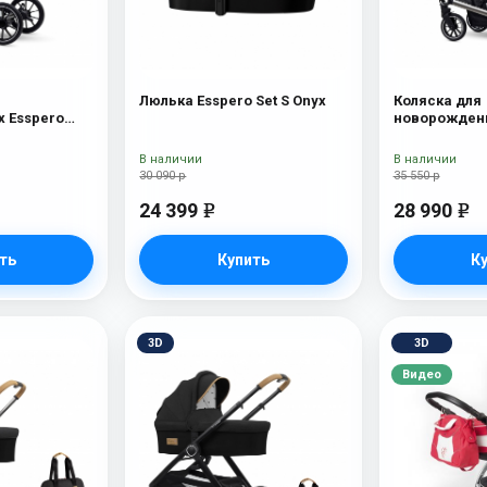
Люлька Esspero Set S Onyx
Коляска для
 Esspero
новорожденн
Tour S Nordi
В наличии
В наличии
30 090 р
35 550 р
24 399
28 990
e
e
ть
Купить
К
3D
3D
Видео