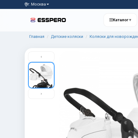
г. Москва
Каталог
▾
Главная
Детские коляски
Коляски для новорожде
‹
›