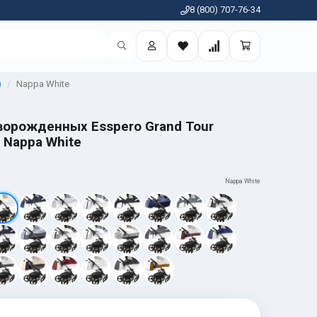
8 (800) 707-76-34
)
Nappa White
ворожденных Esspero Grand Tour
) Nappa White
Nappa White