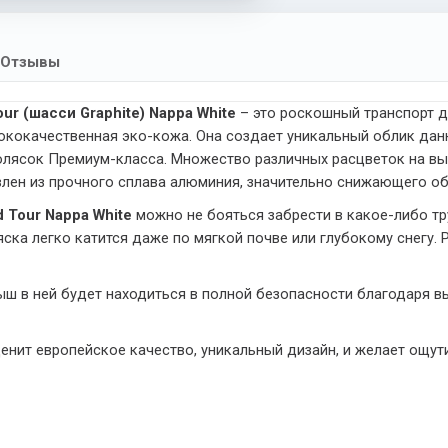
Отзывы
r (шасси Graphite) Nappa White
– это роскошный транспорт д
ококачественная эко-кожа. Она создает уникальный облик данн
колясок Премиум-класса. Множество различных расцветок на в
влен из прочного сплава алюминия, значительно снижающего об
 Tour Nappa White
можно не бояться забрести в какое-либо т
ска легко катится даже по мягкой почве или глубокому снегу
ш в ней будет находиться в полной безопасности благодаря в
 ценит европейское качество, уникальный дизайн, и желает ощут