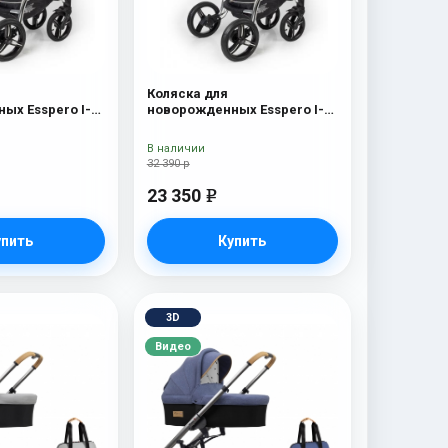
Коляска для
ых Esspero I-
новорожденных Esspero I-
 Chrome) Red
Nova (шасси Chrome)
Borduex
В наличии
32 390 р
23 350
e
упить
Купить
3D
Видео