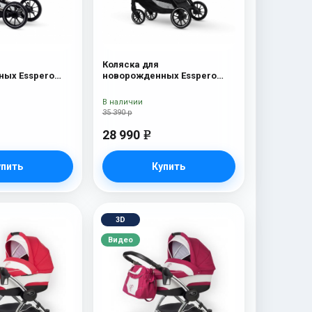
Коляска для
ых Esspero
новорожденных Esspero
c
Traveler Nordic
В наличии
35 390 р
28 990
e
упить
Купить
3D
Видео