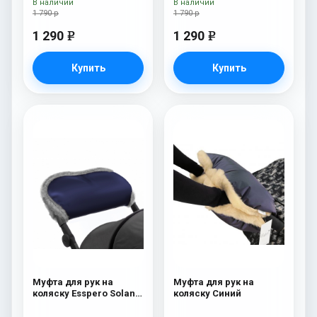
В наличии
В наличии
1 790 р
1 790 р
1 290
1 290
e
e
Купить
Купить
Муфта для рук на
Муфта для рук на
коляску Esspero Solana
коляску Синий
(Натуральная шерсть)
Deep Ocean