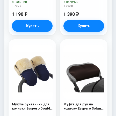
Beige
В наличии
В наличии
1 790 р
1 990 р
1 190
1 390
e
e
Купить
Купить
Муфта-рукавички для
Муфта для рук на
коляски Esspero Double
коляску Esspero Solana
(Натуральная шерсть)
(Натуральная шерсть)