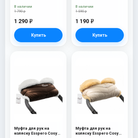
шерсть) Beige
Beige
В наличии
В наличии
1 790 р
1 590 р
1 290
1 190
e
e
Купить
Купить
Муфта для рук на
Муфта для рук на
коляску Esspero Cosy
коляску Esspero Cosy