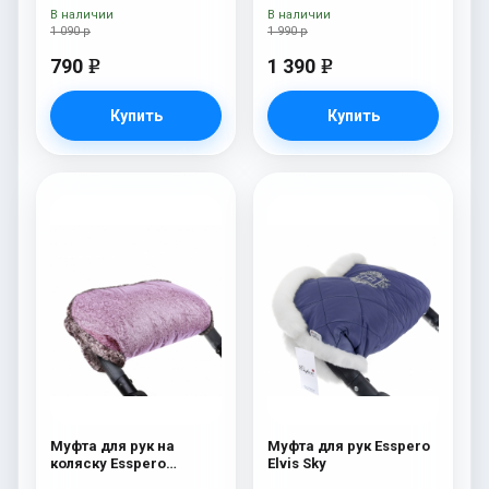
В наличии
В наличии
1 090 р
1 990 р
790
1 390
e
e
Купить
Купить
Муфта для рук на
Муфта для рук Esspero
коляску Esspero
Elvis Sky
Jennifer Pink