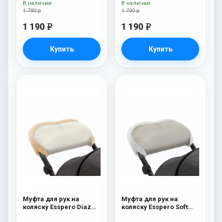
В наличии
В наличии
1 790 р
1 790 р
1 190
1 190
e
e
Купить
Купить
Муфта для рук на
Муфта для рук на
коляску Esspero Diaz
коляску Esspero Soft
(Натуральная шерсть)
Fur Beige