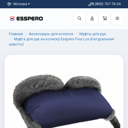
г. Москва
8 (800) 707-76-34
Главная
Аксессуары для колясок
Муфты для рук
Муфта для рук на коляску Esspero Four Lux (Натуральная
шерсть)