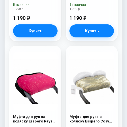
Chocolat
В наличии
В наличии
1 790 р
1 790 р
1 190
1 190
e
e
Купить
Купить
Муфта для рук на
Муфта для рук на
коляску Esspero Rays
коляску Esspero Cosy
Pink
White Gold