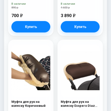
В наличии
В наличии
890 р
4 600 р
700
3 890
e
e
Купить
Купить
Муфта для рук на
Муфта для рук на
коляску Коричневый
коляску Esspero Diaz
(Натуральная шерсть)