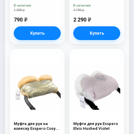
В наличии
В наличии
1 090 р
4 190 р
790
2 290
e
e
Купить
Купить
Муфта для рук на
Муфта для рук Esspero
коляску Esspero Cosy
Elvis Hushed Violet
Gold