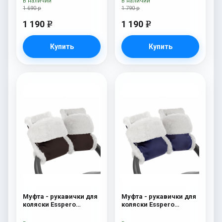
В наличии
В наличии
1 690 р
1 790 р
1 190
1 190
e
e
Купить
Купить
Муфта - рукавички для
Муфта - рукавички для
коляски Esspero
коляски Esspero
Christer (Натуральная
Christer (Натуральная
шерсть) Chocolat
шерсть) Navy