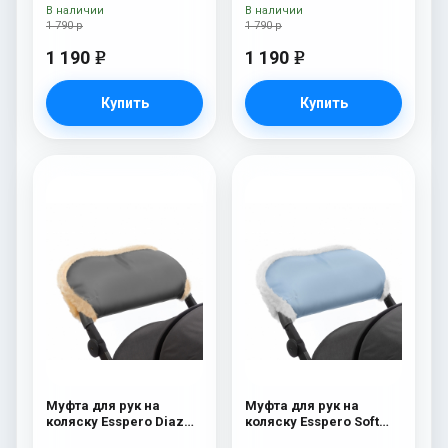
В наличии
В наличии
1 790 р
1 790 р
1 190
1 190
e
e
Купить
Купить
Муфта для рук на
Муфта для рук на
коляску Esspero Diaz
коляску Esspero Soft
(Натуральная шерсть)
Fur Blue Mountain