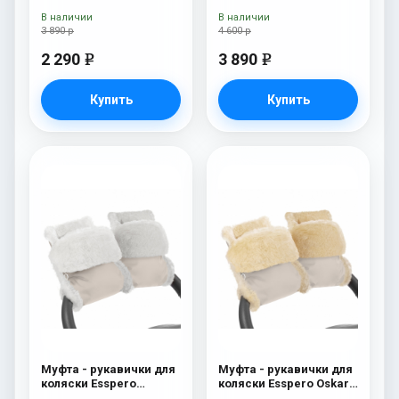
В наличии
В наличии
3 890 р
4 600 р
2 290
3 890
e
e
Купить
Купить
Муфта - рукавички для
Муфта - рукавички для
коляски Esspero
коляски Esspero Oskar
Christer (Натуральная
(Натуральная шерсть)