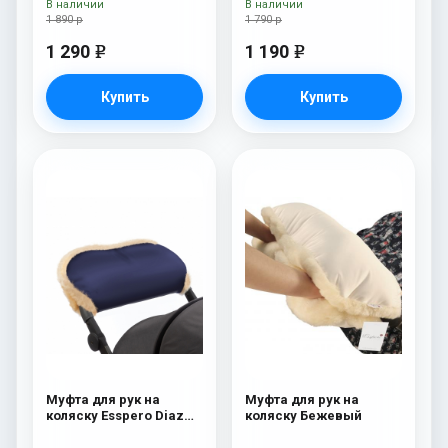
В наличии
В наличии
1 890 р
1 790 р
1 290
1 190
e
e
Купить
Купить
Муфта для рук на
Муфта для рук на
коляску Esspero Diaz
коляску Бежевый
(Натуральная шерсть)
Navy