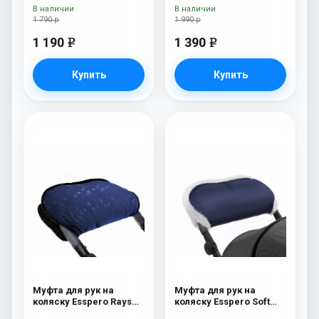
Grey
В наличии
В наличии
1 790 р
1 990 р
1 190
1 390
e
e
Купить
Купить
Муфта для рук на
Муфта для рук на
коляску Esspero Rays
коляску Esspero Soft
Navy
Fur Navy