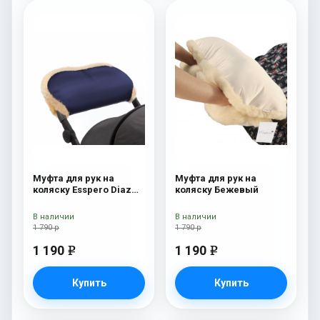
Муфта для рук на
Муфта для рук на
коляску Esspero Diaz
коляску Бежевый
(Натуральная шерсть)
Navy
В наличии
В наличии
1 790 р
1 790 р
1 190
1 190
e
e
Купить
Купить