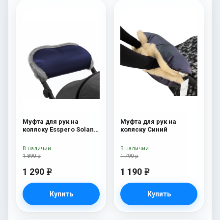
Муфта для рук на
Муфта для рук на
коляску Esspero Solana
коляску Синий
(Натуральная шерсть)
Deep Ocean
В наличии
В наличии
1 890 р
1 790 р
1 290
1 190
e
e
Купить
Купить