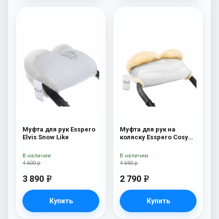
Муфта для рук Esspero
Муфта для рук на
Elvis Snow Like
коляску Esspero Cosy
Lux White
В наличии
В наличии
4 600 р
4 690 р
3 890
2 790
e
e
Купить
Купить