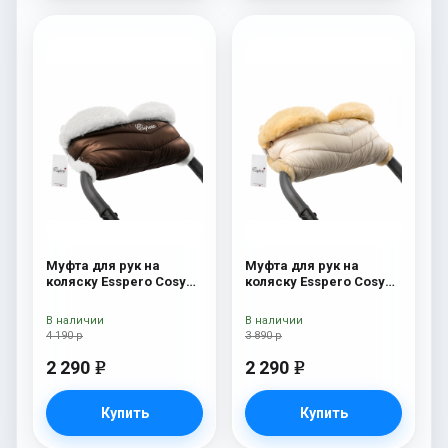
Муфта для рук на
Муфта для рук на
коляску Esspero Cosy
коляску Esspero Cosy
White Chocco
Beige
В наличии
В наличии
4 190 р
3 890 р
2 290
2 290
e
e
Купить
Купить