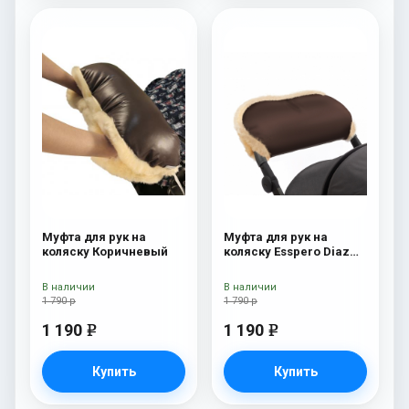
Муфта для рук на
Муфта для рук на
коляску Коричневый
коляску Esspero Diaz
(Натуральная шерсть)
Chocolat
В наличии
В наличии
1 790 р
1 790 р
1 190
1 190
e
e
Купить
Купить