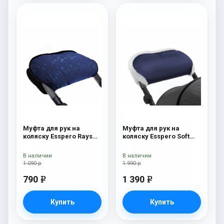
Муфта для рук на
Муфта для рук на
коляску Esspero Rays
коляску Esspero Soft
Navy
Fur Navy
В наличии
В наличии
1 090 р
1 990 р
790
1 390
e
e
Купить
Купить