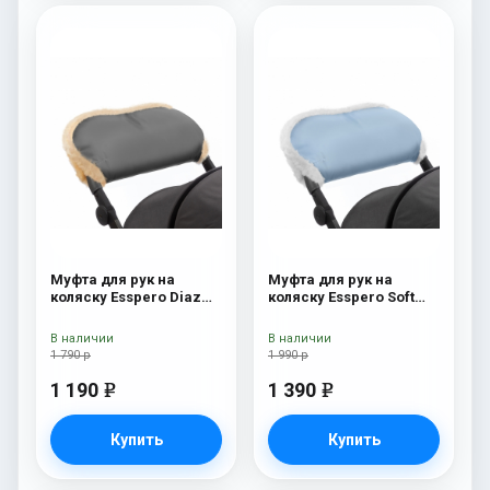
Муфта для рук на
Муфта для рук на
коляску Esspero Diaz
коляску Esspero Soft
(Натуральная шерсть)
Fur Blue Mountain
Grey
В наличии
В наличии
1 790 р
1 990 р
1 190
1 390
e
e
Купить
Купить