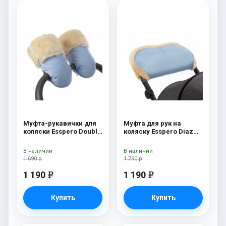
Муфта-рукавички для
Муфта для рук на
коляски Esspero Double
коляску Esspero Diaz
(Натуральная шерсть)
(Натуральная шерсть)
Blue Mountain
Blue Mountain
В наличии
В наличии
1 690 р
1 790 р
1 190
1 190
e
e
Купить
Купить