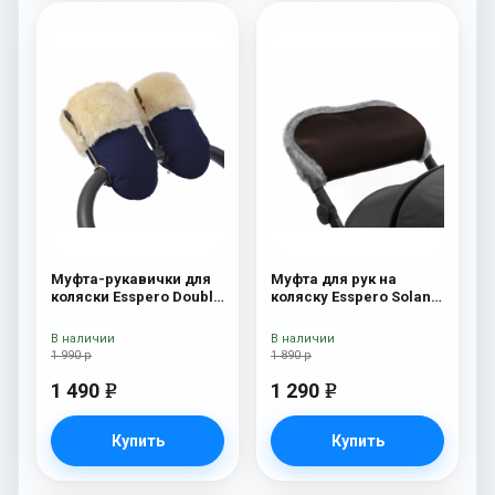
Муфта-рукавички для
Муфта для рук на
коляски Esspero Double
коляску Esspero Solana
(Натуральная шерсть)
(Натуральная шерсть)
Navy
Brown
В наличии
В наличии
1 990 р
1 890 р
1 490
1 290
e
e
Купить
Купить