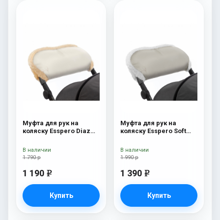
Муфта для рук на
Муфта для рук на
коляску Esspero Diaz
коляску Esspero Soft
(Натуральная шерсть)
Fur Beige
Beige
В наличии
В наличии
1 790 р
1 990 р
1 190
1 390
e
e
Купить
Купить