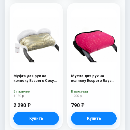
Муфта для рук на
Муфта для рук на
коляску Esspero Cosy
коляску Esspero Rays
White Gold
Pink
В наличии
В наличии
4 190 р
1 090 р
2 290
790
e
e
Купить
Купить