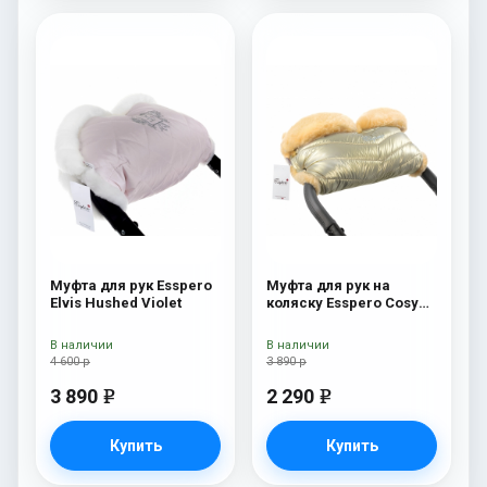
Муфта для рук Esspero
Муфта для рук на
Elvis Hushed Violet
коляску Esspero Cosy
Gold
В наличии
В наличии
4 600 р
3 890 р
3 890
2 290
e
e
Купить
Купить