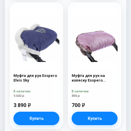
Муфта для рук Esspero
Муфта для рук на
Elvis Sky
коляску Esspero
Jennifer Pink
В наличии
В наличии
4 600 р
890 р
3 890
700
e
e
Купить
Купить