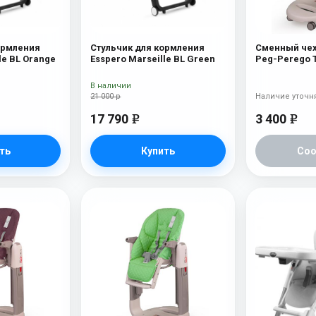
ормления
Стульчик для кормления
Сменный чех
le BL Orange
Esspero Marseille BL Green
Peg-Perego T
Aquamarine
В наличии
21 000 р
Наличие уточн
17 790
3 400
e
e
ть
Купить
Со