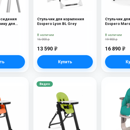
 сидения
Стульчик для кормления
Стульчик дл
чику для
Esspero Lyon BL Grey
Esspero Mars
Perego Diner
В наличии
В наличии
16 000 р
19 900 р
13 590
16 890
e
e
ть
Купить
К
Видео