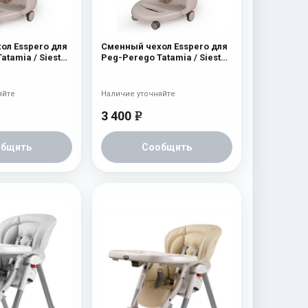
ол Esspero для
Сменный чехол Esspero для
atamia / Siesta
Peg-Perego Tatamia / Siesta
Navy
яйте
Наличие уточняйте
3 400
e
общить
Сообщить