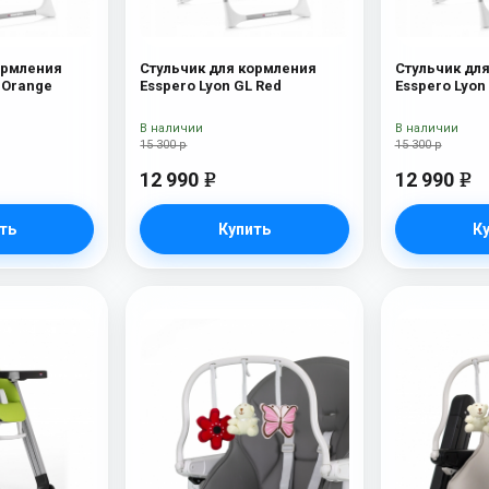
ормления
Стульчик для кормления
Стульчик дл
 Orange
Esspero Lyon GL Red
Esspero Lyon
В наличии
В наличии
15 300 р
15 300 р
12 990
12 990
e
e
ть
Купить
К