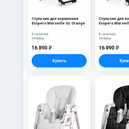
Стульчик для кормления
Стульчик для к
Esspero Marseille GL Orange
Esspero Marseil
В наличии
В наличии
19 900 р
19 900 р
16 890
16 890
e
e
Купить
Купи