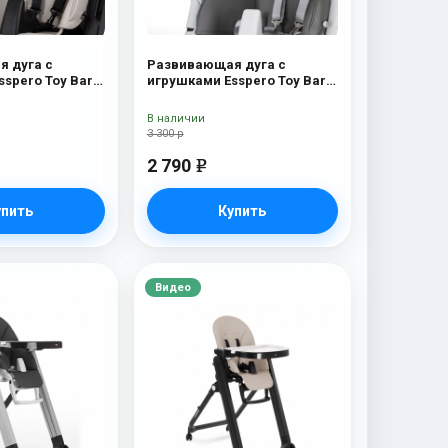
 дуга с
Развивающая дуга с
spero Toy Bar
игрушками Esspero Toy Bar
on Elephant
Paris Elephant
В наличии
3 300 р
2 790
e
упить
Купить
Видео