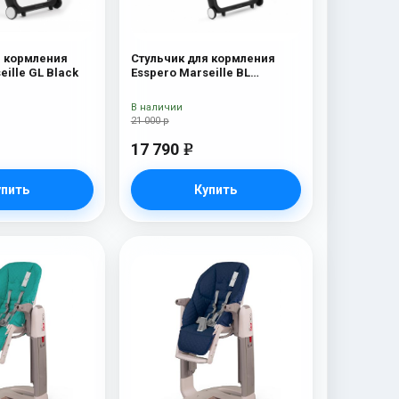
я кормления
Стульчик для кормления
eille GL Black
Esspero Marseille BL
Capuchino
В наличии
21 000 р
17 790
e
упить
Купить