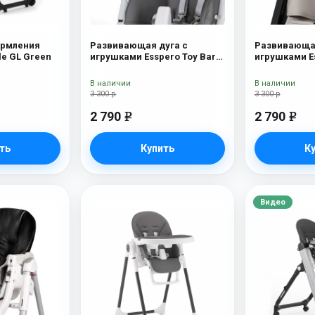
ормления
Развивающая дуга с
Развивающая
le GL Green
игрушками Esspero Toy Bar
игрушками Es
Paris Butterfly
Marseille/Ly
В наличии
В наличии
3 300 р
3 300 р
2 790
2 790
e
e
ть
Купить
К
Видео