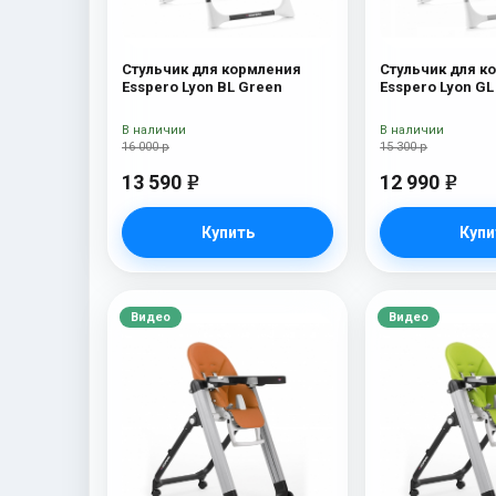
Стульчик для кормления
Стульчик для к
Esspero Lyon BL Green
Esspero Lyon GL
В наличии
В наличии
16 000 р
15 300 р
13 590
12 990
e
e
Купить
Купи
Видео
Видео