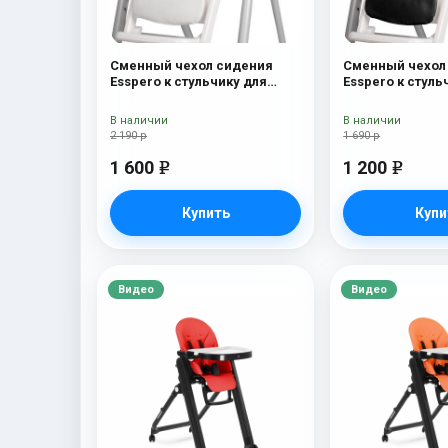
Сменный чехол сидения
Сменный чехол
Esspero к стульчику для
Esspero к стуль
кормления Peg-Perego Diner
кормления Peg-
White
Black
В наличии
В наличии
2 190 р
1 690 р
1 600
1 200
e
e
Купить
Купи
Видео
Видео