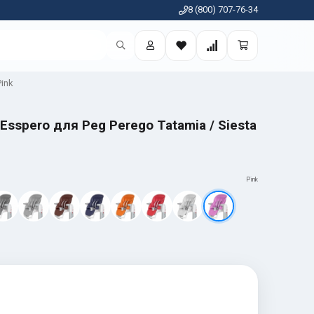
8 (800) 707-76-34
Pink
sspero для Peg Perego Tatamia / Siesta
Pink