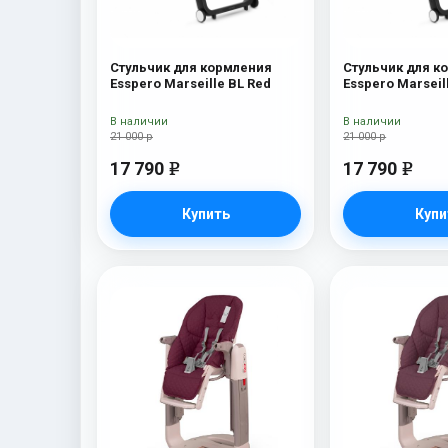
Стульчик для кормления
Стульчик для к
Esspero Marseille BL Red
Esspero Marseil
В наличии
В наличии
21 000 р
21 000 р
17 790
17 790
e
e
Купить
Купи