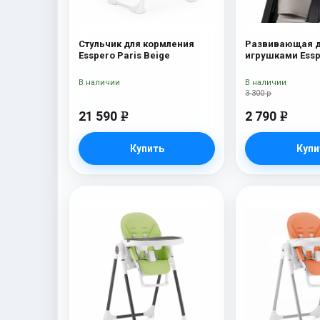
Стульчик для кормления
Развивающая д
Esspero Paris Beige
игрушками Essp
Marseille/Lyon B
В наличии
В наличии
3 300 р
21 590
2 790
e
e
Купить
Купи