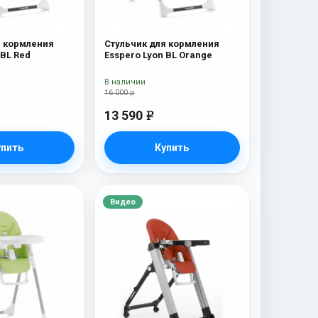
я кормления
Стульчик для кормления
 BL Red
Esspero Lyon BL Orange
В наличии
16 000 р
13 590
e
упить
Купить
Видео