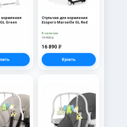
я кормления
Стульчик для кормления
 GL Green
Esspero Marseille GL Red
В наличии
19 900 р
16 890
e
упить
Купить