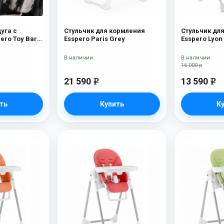
уга с
Стульчик для кормления
Стульчик дл
ero Toy Bar
Esspero Paris Grey
Esspero Lyon
utterfly
В наличии
В наличии
16 000 р
21 590
13 590
e
e
ть
Купить
К