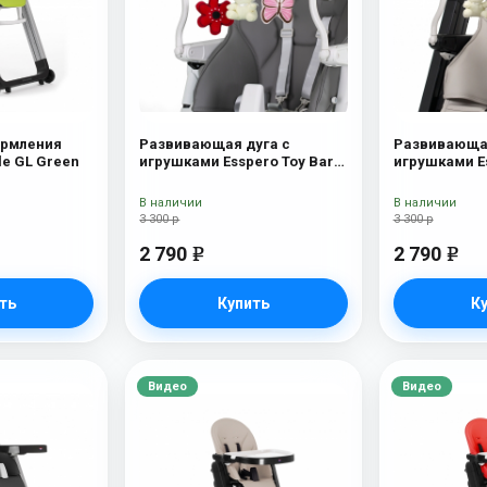
ормления
Развивающая дуга с
Развивающая
le GL Green
игрушками Esspero Toy Bar
игрушками Es
Paris Butterfly
Marseille/Ly
В наличии
В наличии
3 300 р
3 300 р
2 790
2 790
e
e
ть
Купить
К
Видео
Видео