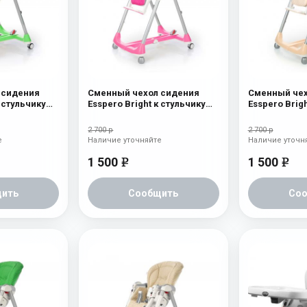
 сидения
Сменный чехол сидения
Сменный чех
к стульчику
Esspero Bright к стульчику
Esspero Brigh
 Peg-Perego
для кормления Peg-Perego
для кормлен
Diner Pink
Diner Beige
2 700 р
2 700 р
е
Наличие уточняйте
Наличие уточн
1 500
1 500
e
e
ить
Сообщить
Со