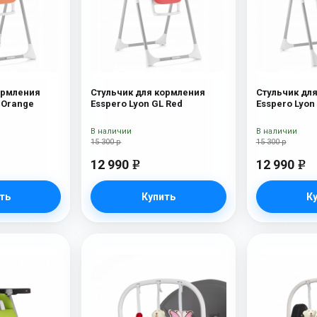
ормления
Стульчик для кормления
Стульчик дл
 Orange
Esspero Lyon GL Red
Esspero Lyon
В наличии
В наличии
15 300 р
15 300 р
12 990
12 990
e
e
ть
Купить
К