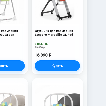
я кормления
Стульчик для кормления
 GL Green
Esspero Marseille GL Red
В наличии
19 900 р
16 890
e
упить
Купить