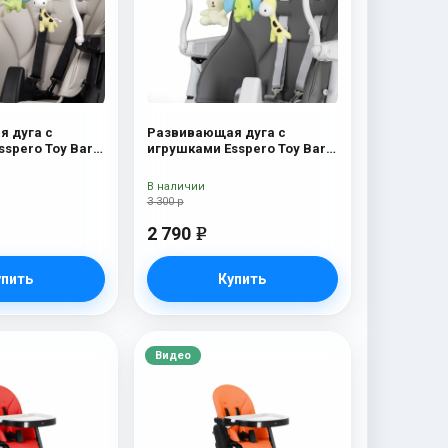
 дуга с
Развивающая дуга с
spero Toy Bar
игрушками Esspero Toy Bar
on Elephant
Paris Elephant
В наличии
3 300 р
2 790
e
упить
Купить
Видео