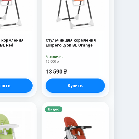
я кормления
Стульчик для кормления
 BL Red
Esspero Lyon BL Orange
В наличии
16 000 р
13 590
e
упить
Купить
Видео