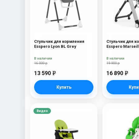
Стульчик для кормления
Стульчик для к
Esspero Lyon BL Grey
Esspero Marseil
В наличии
В наличии
16 000 р
19 900 р
13 590
16 890
e
e
Купить
Купи
Видео