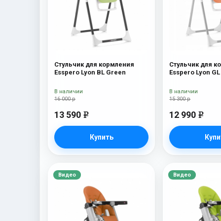
Стульчик для кормления
Стульчик для к
Esspero Lyon BL Green
Esspero Lyon GL
В наличии
В наличии
16 000 р
15 300 р
13 590
12 990
e
e
Купить
Купи
Видео
Видео