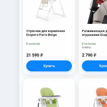
Стульчик для кормления
Развивающая д
Esspero Paris Beige
игрушками Essp
Marseille/Lyon B
В наличии
В наличии
3 300 р
21 590
2 790
e
e
Купить
Купи