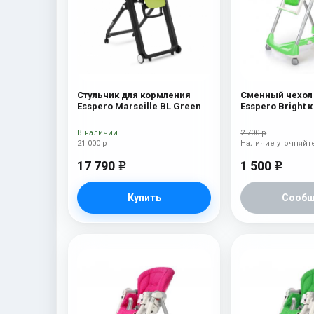
Стульчик для кормления
Сменный чехол
Esspero Marseille BL Green
Esspero Bright 
для кормления
Diner Green
В наличии
2 700 р
21 000 р
Наличие уточняйт
17 790
1 500
e
e
Купить
Сообщ