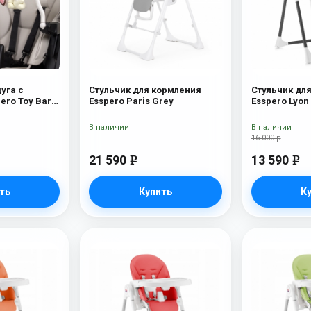
уга с
Стульчик для кормления
Стульчик дл
ero Toy Bar
Esspero Paris Grey
Esspero Lyon
utterfly
В наличии
В наличии
16 000 р
21 590
13 590
e
e
ть
Купить
К