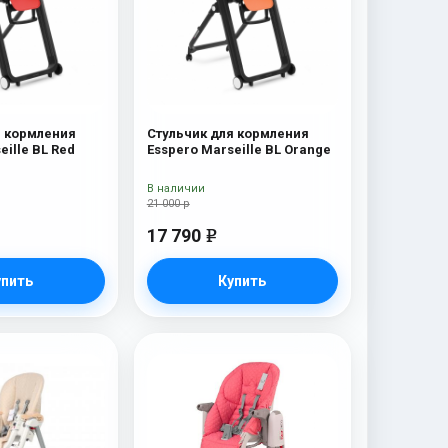
я кормления
Стульчик для кормления
eille BL Red
Esspero Marseille BL Orange
В наличии
21 000 р
17 790
e
упить
Купить