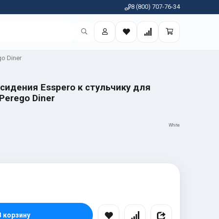
8 (800) 707-76-34
o Diner
сидения Esspero к стульчику для
Perego Diner
White
В корзину