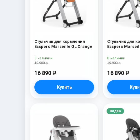
Стульчик для кормления
Стульчик для к
Esspero Marseille GL Orange
Esspero Marseil
В наличии
В наличии
19 900 р
19 900 р
16 890
16 890
e
e
Купить
Купи
Видео