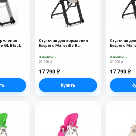
ормления
Стульчик для кормления
Стульчик дл
le GL Black
Esspero Marseille BL
Esspero Mars
Capuchino
В наличии
В наличии
21 000 р
21 000 р
17 790
17 790
e
e
ть
Купить
К