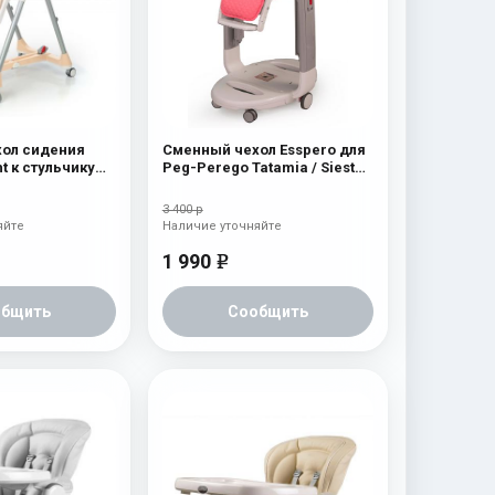
ол сидения
Сменный чехол Esspero для
t к стульчику
Peg-Perego Tatamia / Siesta
ия Peg-Perego
Pink
3 400 р
яйте
Наличие уточняйте
1 990
e
общить
Сообщить