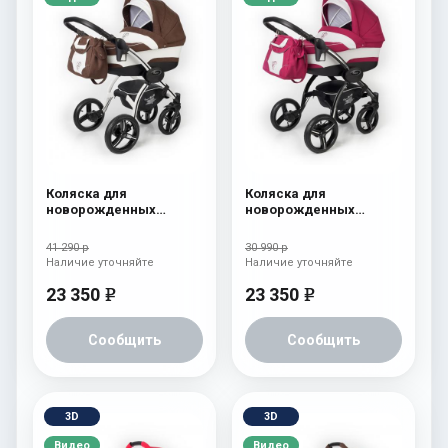
Коляска для
Коляска для
новорожденных
новорожденных
Esspero I-Nova (шасси
Esspero I-Nova (шасси
White) Chek
Black) Borduex
41 290 р
30 990 р
Наличие уточняйте
Наличие уточняйте
23 350
23 350
e
e
Сообщить
Сообщить
3D
3D
Видео
Видео