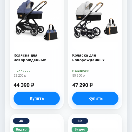
Коляска для
Коляска для
новорожденных
новорожденных
Esspero Traveler +
Esspero Tour S + сумка
сумка Denim
Sahara
В наличии
В наличии
52 200 р
55 600 р
44 390
47 290
e
e
Купить
Купить
3D
3D
Видео
Видео