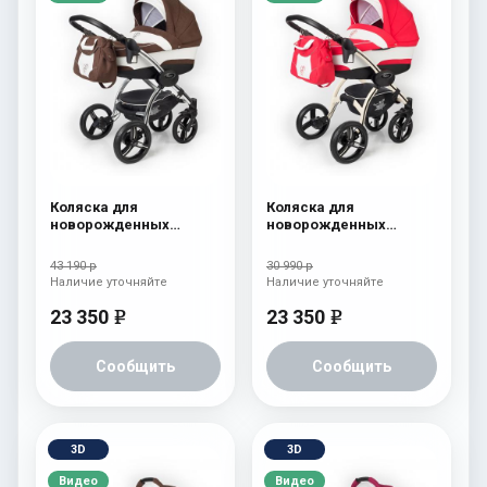
Коляска для
Коляска для
новорожденных
новорожденных
Esspero I-Nova (шасси
Esspero I-Nova (шасси
Chrome) Chek
Beige) Red Lux
43 190 р
30 990 р
Наличие уточняйте
Наличие уточняйте
23 350
23 350
e
e
Сообщить
Сообщить
3D
3D
Видео
Видео