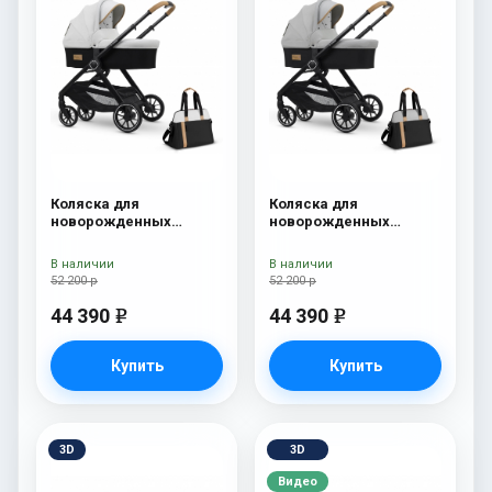
Коляска для
Коляска для
новорожденных
новорожденных
Esspero Traveler +
Esspero Traveler +
сумка Sahara
сумка Grey
В наличии
В наличии
52 200 р
52 200 р
44 390
44 390
e
e
Купить
Купить
3D
3D
Видео