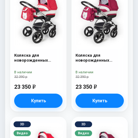
Коляска для
Коляска для
новорожденных
новорожденных
Esspero I-Nova (шасси
Esspero I-Nova (шасси
Chrome) Red Lux
Chrome) Borduex
В наличии
В наличии
32 390 р
32 390 р
23 350
23 350
e
e
Купить
Купить
3D
3D
Видео
Видео