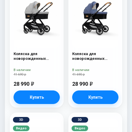
Коляска для
Коляска для
новорожденных
новорожденных
Esspero Traveler Grey
Esspero Traveler Denim
В наличии
В наличии
41 690 р
41 690 р
28 990
28 990
e
e
Купить
Купить
3D
3D
Видео
Видео