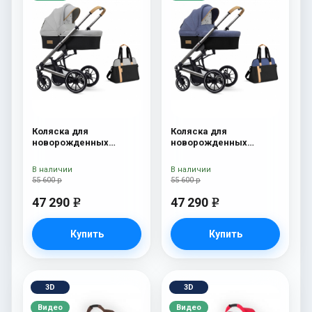
Коляска для
Коляска для
новорожденных
новорожденных
Esspero Tour S + сумка
Esspero Tour S + сумка
Grey
Denim
В наличии
В наличии
55 600 р
55 600 р
47 290
47 290
e
e
Купить
Купить
3D
3D
Видео
Видео