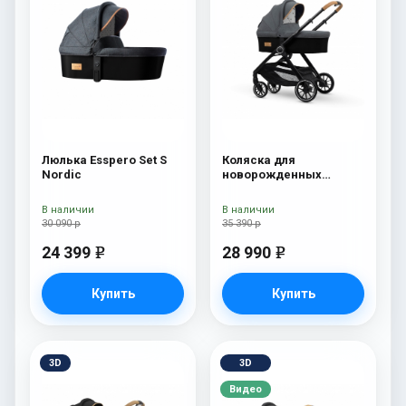
Люлька Esspero Set S
Коляска для
Nordic
новорожденных
Esspero Traveler Nordic
В наличии
В наличии
30 090 р
35 390 р
24 399
28 990
e
e
Купить
Купить
3D
3D
Видео