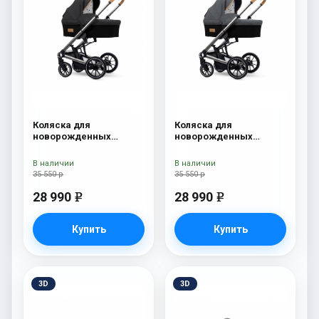
Коляска для
Коляска для
новорожденных
новорожденных
Esspero Tour S Onyx
Esspero Tour S Nordic
В наличии
В наличии
35 550 р
35 550 р
28 990
28 990
e
e
Купить
Купить
3D
3D