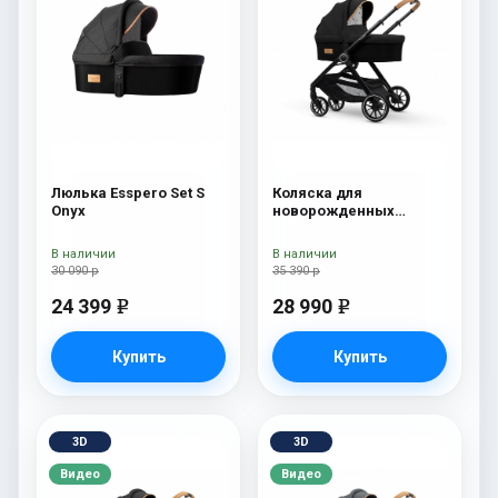
Люлька Esspero Set S
Коляска для
Onyx
новорожденных
Esspero Traveler Onyx
В наличии
В наличии
30 090 р
35 390 р
24 399
28 990
e
e
Купить
Купить
3D
3D
Видео
Видео