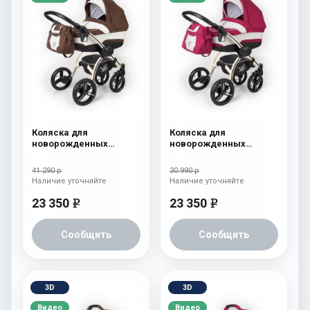
Коляска для
Коляска для
новорожденных
новорожденных
Esspero I-Nova (шасси
Esspero I-Nova (шасси
Beige) Chek
Beige) Borduex
41 290 р
30 990 р
Наличие уточняйте
Наличие уточняйте
23 350
23 350
e
e
Сообщить
Сообщить
3D
3D
Видео
Видео