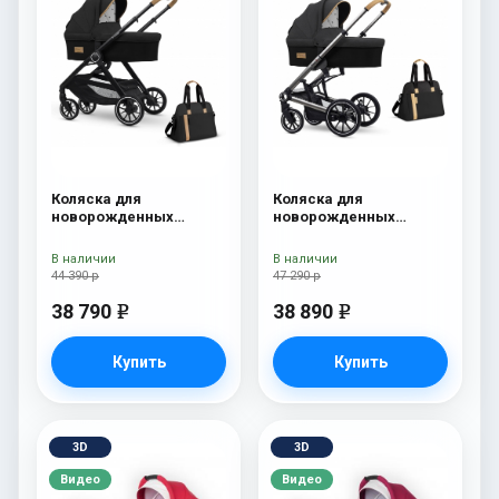
Коляска для
Коляска для
новорожденных
новорожденных
Esspero Traveler +
Esspero Tour S + сумка
сумка Onyx
Onyx
В наличии
В наличии
44 390 р
47 290 р
38 790
38 890
e
e
Купить
Купить
3D
3D
Видео
Видео