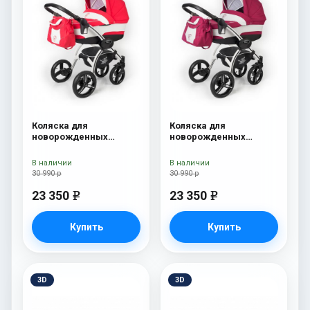
Коляска для
Коляска для
новорожденных
новорожденных
Esspero I-Nova (шасси
Esspero I-Nova (шасси
White) Red Lux
White) Borduex
В наличии
В наличии
30 990 р
30 990 р
23 350
23 350
e
e
Купить
Купить
3D
3D