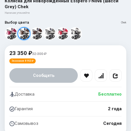
Коляска для новорожденных Esspero I-Nova (шасси
Grey) Chek
Наличие уточняйте
Выбор цвета
Chek
23 350 ₽
32 300 ₽
Экономия 8 950 ₽
Сообщить
Доставка
Бесплатно
Гарантия
2 года
Самовывоз
Сегодня