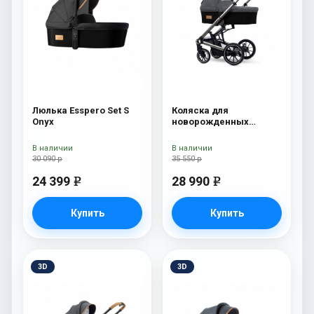
Люлька Esspero Set S
Коляска для
Onyx
новорожденных
Esspero Tour S Nordic
В наличии
В наличии
30 090 р
35 550 р
24 399
28 990
e
e
Купить
Купить
3D
3D