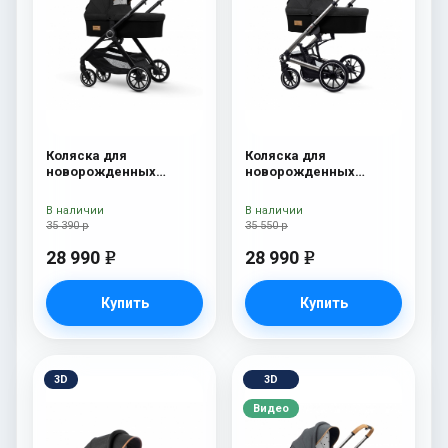
Коляска для
Коляска для
новорожденных
новорожденных
Esspero Traveler Onyx
Esspero Tour S Onyx
В наличии
В наличии
35 390 р
35 550 р
28 990
28 990
e
e
Купить
Купить
3D
3D
Видео