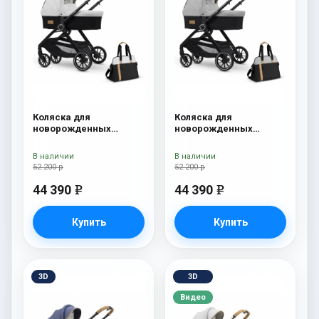
Коляска для
Коляска для
новорожденных
новорожденных
Esspero Traveler +
Esspero Traveler +
сумка Sahara
сумка Grey
В наличии
В наличии
52 200 р
52 200 р
44 390
44 390
e
e
Купить
Купить
3D
3D
Видео