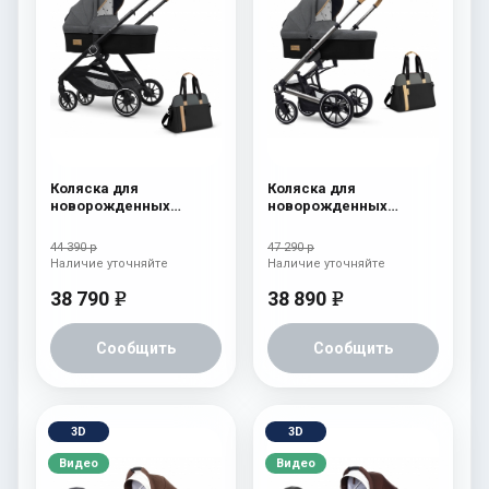
Коляска для
Коляска для
новорожденных
новорожденных
Esspero Traveler +
Esspero Tour S + сумка
сумка Nordic
Nordic
44 390 р
47 290 р
Наличие уточняйте
Наличие уточняйте
38 790
38 890
e
e
Сообщить
Сообщить
3D
3D
Видео
Видео