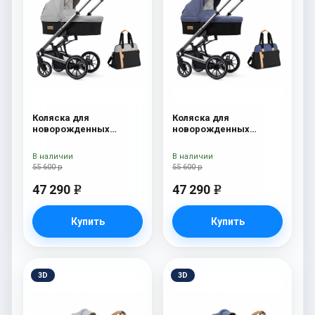
Коляска для
Коляска для
новорожденных
новорожденных
Esspero Tour S + сумка
Esspero Tour S + сумка
Grey
Denim
В наличии
В наличии
55 600 р
55 600 р
47 290
47 290
e
e
Купить
Купить
3D
3D