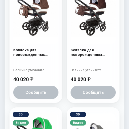
Коляска для
Коляска для
новорожденных
новорожденных
Esspero Tour (шасси
Esspero Tour (шасси
Graphite) Chek
Graphite) Chocco
Наличие уточняйте
Наличие уточняйте
40 020
40 020
e
e
Сообщить
Сообщить
3D
3D
Видео
Видео