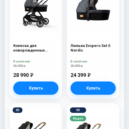
Коляска для
Люлька Esspero Set S
новорожденных
Nordic
Esspero Traveler Nordic
В наличии
В наличии
35 390 р
30 090 р
28 990
24 399
e
e
Купить
Купить
3D
3D
Видео