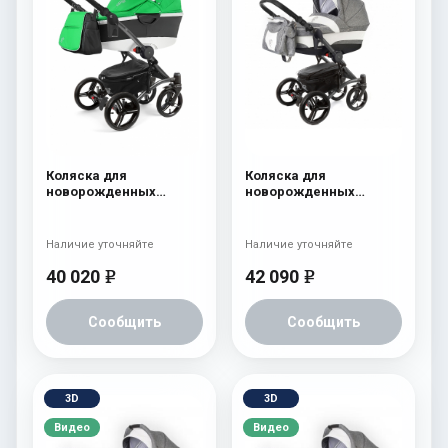
Коляска для
Коляска для
новорожденных
новорожденных
Esspero Tour Alu
Esspero Tour (шасси
(шасси Graphite) Green
Graphite) Denim
Наличие уточняйте
Наличие уточняйте
40 020
42 090
e
e
Сообщить
Сообщить
3D
3D
Видео
Видео