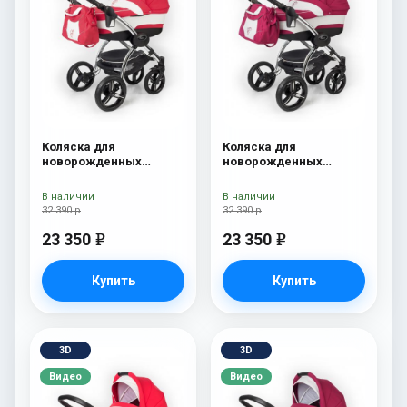
Коляска для
Коляска для
новорожденных
новорожденных
Esspero I-Nova (шасси
Esspero I-Nova (шасси
Chrome) Red Lux
Chrome) Borduex
В наличии
В наличии
32 390 р
32 390 р
23 350
23 350
e
e
Купить
Купить
3D
3D
Видео
Видео