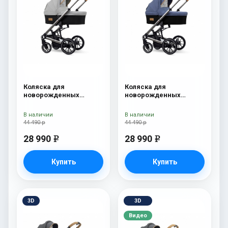
Коляска для
Коляска для
новорожденных
новорожденных
Esspero Tour S Grey
Esspero Tour S Denim
В наличии
В наличии
44 490 р
44 490 р
28 990
28 990
e
e
Купить
Купить
3D
3D
Видео