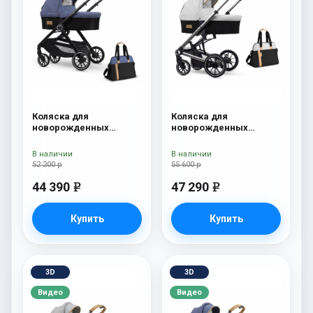
Коляска для
Коляска для
новорожденных
новорожденных
Esspero Traveler +
Esspero Tour S + сумка
сумка Denim
Sahara
В наличии
В наличии
52 200 р
55 600 р
44 390
47 290
e
e
Купить
Купить
3D
3D
Видео
Видео