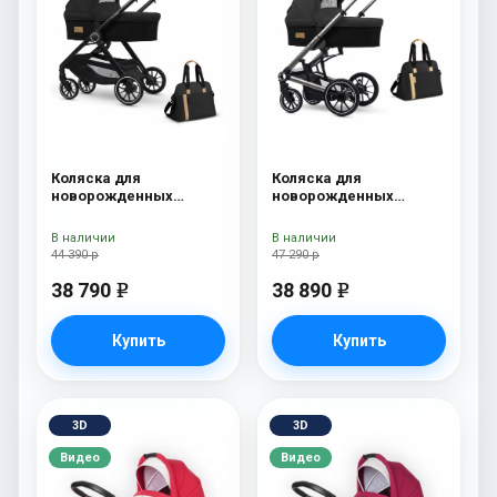
Коляска для
Коляска для
новорожденных
новорожденных
Esspero Traveler +
Esspero Tour S + сумка
сумка Onyx
Onyx
В наличии
В наличии
44 390 р
47 290 р
38 790
38 890
e
e
Купить
Купить
3D
3D
Видео
Видео