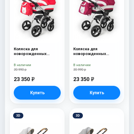
Коляска для
Коляска для
новорожденных
новорожденных
Esspero I-Nova (шасси
Esspero I-Nova (шасси
White) Red Lux
White) Borduex
В наличии
В наличии
30 990 р
30 990 р
23 350
23 350
e
e
Купить
Купить
3D
3D