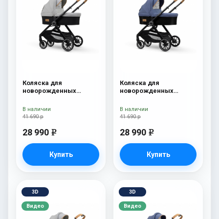
Коляска для
Коляска для
новорожденных
новорожденных
Esspero Traveler Grey
Esspero Traveler Denim
В наличии
В наличии
41 690 р
41 690 р
28 990
28 990
e
e
Купить
Купить
3D
3D
Видео
Видео