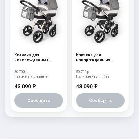
Коляска для
Коляска для
новорожденных
новорожденных
Esspero I-Nova (шасси
Esspero I-Nova (шасси
Beige) Denim
White) Denim
50 700 р
50 700 р
Наличие уточняйте
Наличие уточняйте
43 090
43 090
e
e
Сообщить
Сообщить