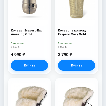
Конверт Esspero Egg
Конверт в коляску
Amazing Gold
Esspero Cosy Gold
В наличии
В наличии
6 590 р
5 090 р
4 990
3 790
e
e
Купить
Купить