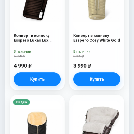
Конверт в коляску
Конверт в коляску
Esspero Lukas Lux
Esspero Cosy White Gold
(натуральная 100%
шерсть) Brown
В наличии
В наличии
6 390 р
5 490 р
4 990
3 990
e
e
Купить
Купить
Видео