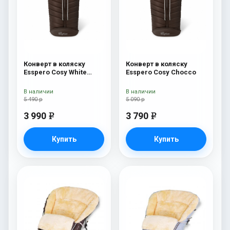
Конверт в коляску
Конверт в коляску
Esspero Cosy White
Esspero Cosy Chocco
Chocco
В наличии
В наличии
5 490 р
5 090 р
3 990
3 790
e
e
Купить
Купить