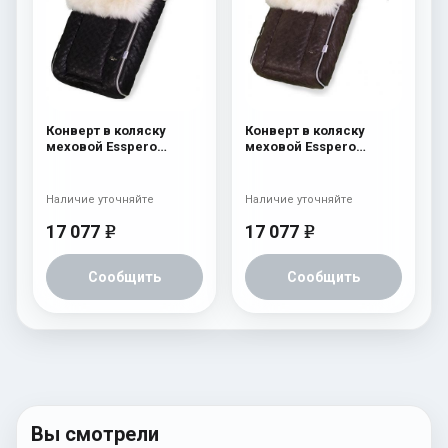
Конверт в коляску
Конверт в коляску
меховой Esspero
меховой Esspero
Edmund Icelandic Sheep
Edmund Icelandic Sheep
(натуральный мех)
(натуральный мех)
Black
Brown
Наличие уточняйте
Наличие уточняйте
17 077
17 077
e
e
Сообщить
Сообщить
Вы смотрели