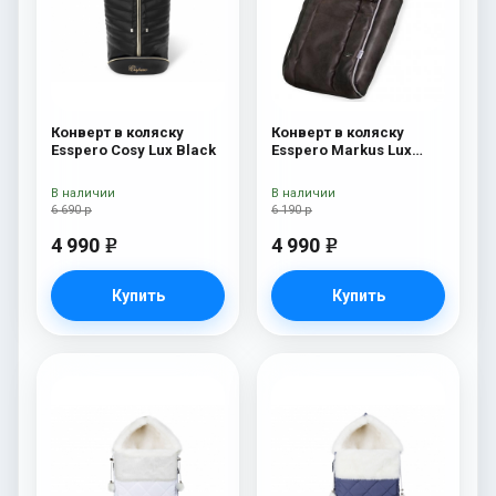
Конверт в коляску
Конверт в коляску
Esspero Cosy Lux Black
Esspero Markus Lux
(натуральная 100%
овечья шерсть) Brown
В наличии
В наличии
6 690 р
6 190 р
4 990
4 990
e
e
Купить
Купить