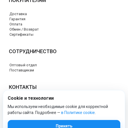
ПОКУПАТЕЛЯМ
Доставка
Гарантия
Оплата
Обмен / Возврат
Сертификаты
СОТРУДНИЧЕСТВО
Оптовый отдел
Поставщикам
КОНТАКТЫ
Cookie и технологии
8 (800) 707-76-34
info@esspero-market.ru
Мы используем необходимые cookie для корректной
работы сайта. Подробнее —
в Политике cookie
.
esspero-market - Официальный сайт
Принять