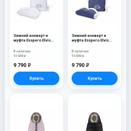
Зимний конверт и
Зимний конверт и
муфта Esspero Elvis
муфта Esspero Elvis
(100% шерсть) Snow
(100% шерсть) Sky
Like
В наличии
В наличии
11 500 р
11 500 р
9 790
9 790
e
e
Купить
Купить