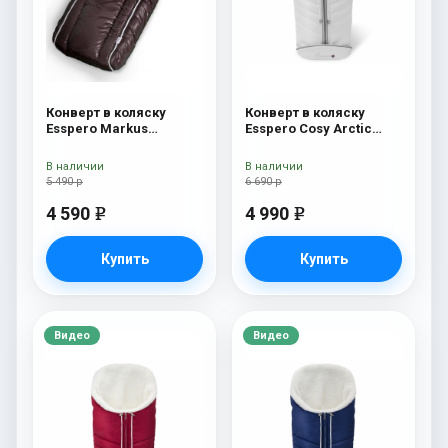
Конверт в коляску
Конверт в коляску
Esspero Markus
Esspero Cosy Arctic
(натуральная 100%
White
шерсть) Chocolat
В наличии
В наличии
5 490 р
6 690 р
4 590
4 990
e
e
Купить
Купить
Видео
Видео