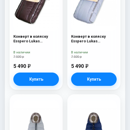
Конверт в коляску
Конверт в коляску
Esspero Lukas
Esspero Lukas
(натуральная 100%
(натуральная 100%
шерсть) Chocolat
шерсть) Blue Mountain
В наличии
В наличии
7 500 р
7 500 р
5 490
5 490
e
e
Купить
Купить