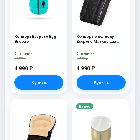
Конверт Esspero Egg
Конверт в коляску
Breeze
Esspero Markus Lux
(натуральная 100%
овечья шерсть) Black
В наличии
В наличии
6 590 р
6 190 р
4 990
4 990
e
e
Купить
Купить
Видео