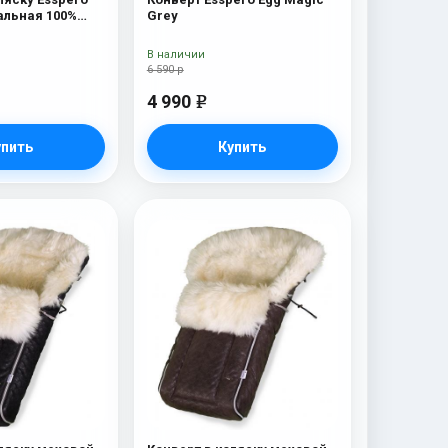
альная 100%
Grey
 Mountain
В наличии
6 590 р
4 990
e
упить
Купить