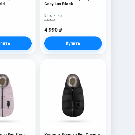
old
Cosy Lux Black
В наличии
6 690 р
4 990
e
упить
Купить
ero Egg Flour
Конверт Esspero Egg Cosmic