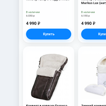
Markus Lux (на
100% овечья ше
В наличии
В наличии
6 590 р
6 190 р
4 990
4 990
e
e
Купить
Купи
Конверт в коляску Esspero
Зимний конверт