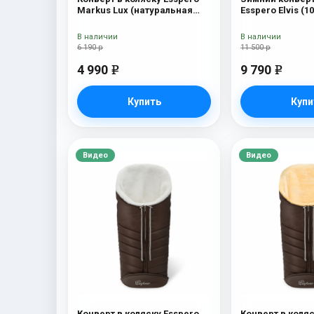
Markus Lux (натуральная
Esspero Elvis (
100% овечья шерсть) Brown
Snow Like
В наличии
В наличии
6 190 р
11 500 р
4 990
9 790
e
e
Купить
Купи
Видео
Видео
Конверт в коляску Esspero
Конверт в коляс