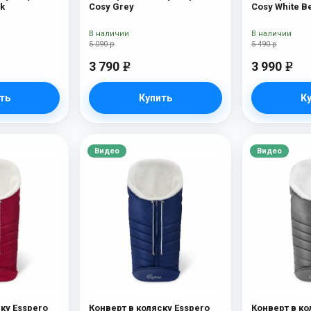
ck
Cosy Grey
Cosy White B
В наличии
В наличии
5 090 р
5 490 р
3 790
3 990
e
e
ть
Купить
К
Видео
Видео
ку Esspero
Конверт в коляску Esspero
Конверт в ко