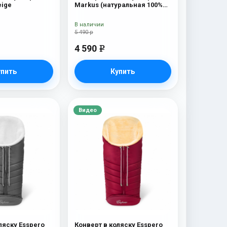
eige
Markus (натуральная 100%
шерсть) Chocolat
В наличии
5 490 р
4 590
e
упить
Купить
Видео
ляску Esspero
Конверт в коляску Esspero