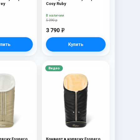
rey
Cosy Ruby
В наличии
5 090 р
3 790
e
упить
Купить
Видео
ляску Esspero
Конверт в коляску Esspero