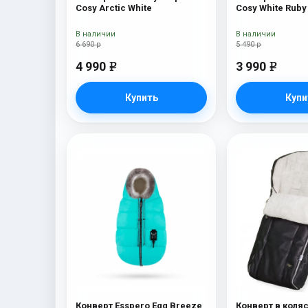
Cosy Arctic White
Cosy White Ruby
В наличии
В наличии
6 690 р
5 490 р
4 990
3 990
e
e
Купить
Купи
Конверт Esspero Egg Breeze
Конверт в коляс