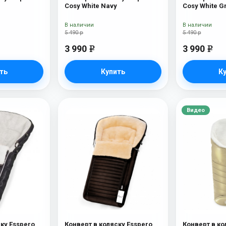
Cosy White Navy
Cosy White G
В наличии
В наличии
5 490 р
5 490 р
3 990
3 990
e
e
ть
Купить
К
Видео
ку Esspero
Конверт в коляску Esspero
Конверт в ко