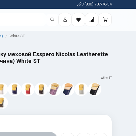
8 (800) 707-76-34
а)
White ST
ку меховой Esspero Nicolas Leatherette
чина) White ST
White ST