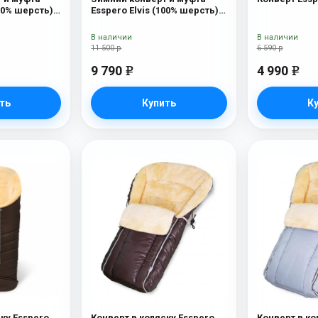
100% шерсть)
Esspero Elvis (100% шерсть)
Sky
В наличии
В наличии
11 500 р
6 590 р
9 790
4 990
e
e
ть
Купить
К
ку Esspero
Конверт в коляску Esspero
Конверт в ко