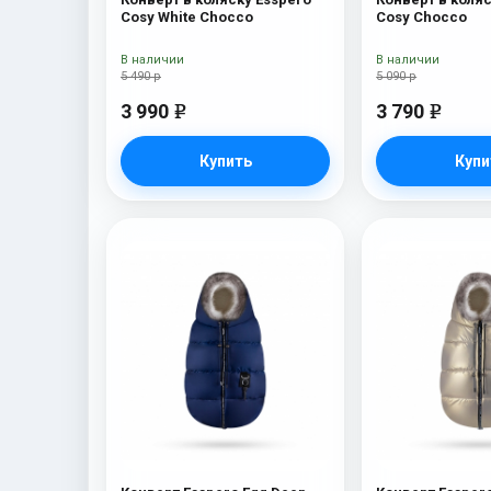
Cosy White Chocco
Cosy Chocco
В наличии
В наличии
5 490 р
5 090 р
3 990
3 790
e
e
Купить
Купи