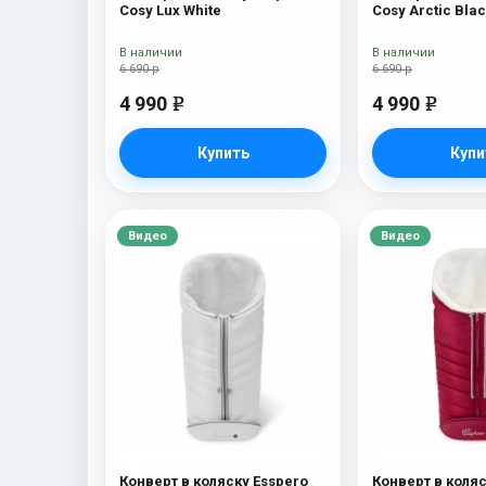
Cosy Lux White
Cosy Arctic Bla
В наличии
В наличии
6 690 р
6 690 р
4 990
4 990
e
e
Купить
Купи
Видео
Видео
Конверт в коляску Esspero
Конверт в коляс