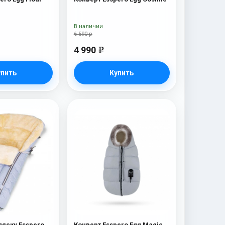
В наличии
6 590 р
4 990
e
упить
Купить
ляску Esspero
Конверт Esspero Egg Magic