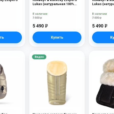
Lukas (натуральная 100%
Lukas (натур
шерсть) Chocolat
шерсть) Blue
В наличии
В наличии
7 500 р
7 500 р
5 490
5 490
e
e
ть
Купить
К
Видео