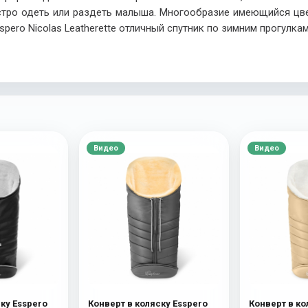
стро одеть или раздеть малыша. Многообразие имеющийся цве
spero Nicolas Leatherette отличный спутник по зимним прогулка
Видео
Видео
ку Esspero
Конверт в коляску Esspero
Конверт в ко