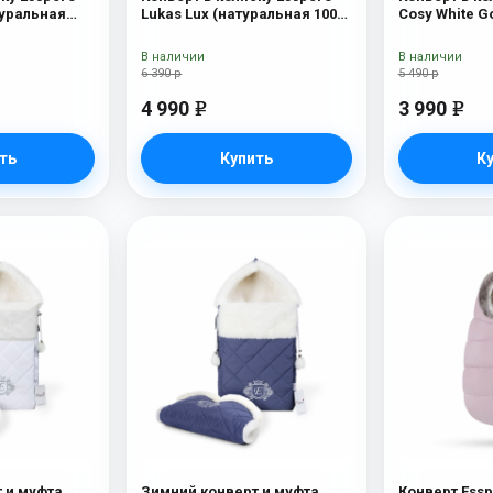
туральная
Lukas Lux (натуральная 100%
Cosy White G
рсть) Black
шерсть) Brown
В наличии
В наличии
6 390 р
5 490 р
4 990
3 990
e
e
ть
Купить
К
 и муфта
Зимний конверт и муфта
Конверт Essp