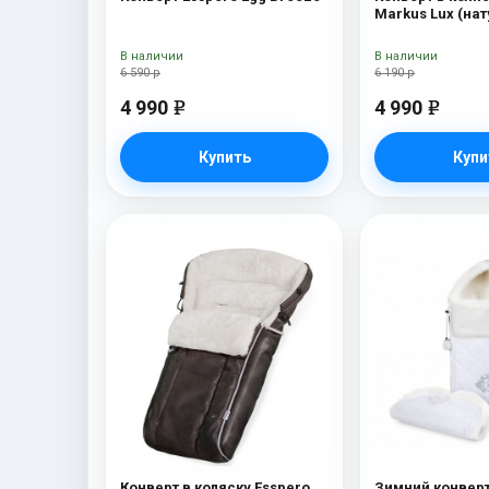
Markus Lux (на
100% овечья ше
В наличии
В наличии
6 590 р
6 190 р
4 990
4 990
e
e
Купить
Купи
Конверт в коляску Esspero
Зимний конверт