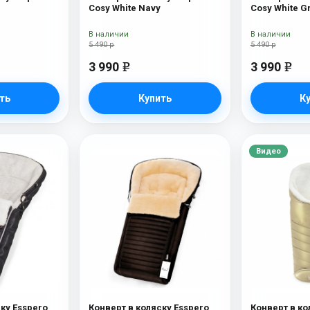
Cosy White Navy
Cosy White G
В наличии
В наличии
5 490 р
5 490 р
3 990
3 990
e
e
ть
Купить
К
Видео
ку Esspero
Конверт в коляску Esspero
Конверт в ко