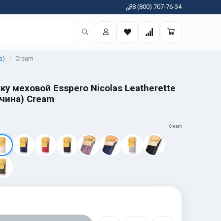
8 (800) 707-76-34
а)
Cream
ку меховой Esspero Nicolas Leatherette
чина) Cream
Cream