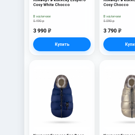
Cosy White Chocco
Cosy Chocco
В наличии
В наличии
5 490 р
5 090 р
3 990
3 790
e
e
Купить
Купи