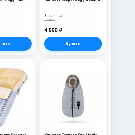
В наличии
6 590 р
4 990
e
упить
Купить
ляску Esspero
Конверт Esspero Egg Magic