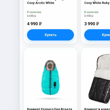
Cosy Arctic White
Cosy White Ruby
В наличии
В наличии
6 690 р
5 490 р
4 990
3 990
e
e
Купить
Купи
Конверт Esspero Egg Breeze
Конверт в коляс