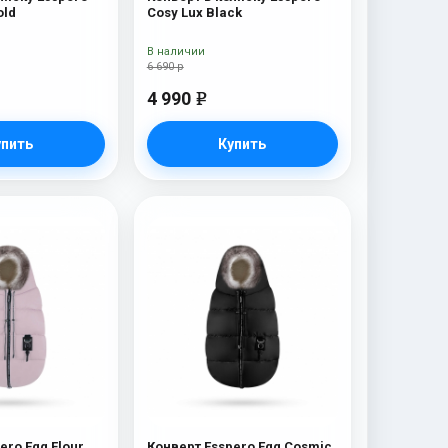
old
Cosy Lux Black
В наличии
6 690 р
4 990
e
упить
Купить
ero Egg Flour
Конверт Esspero Egg Cosmic