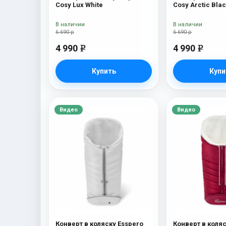
Cosy Lux White
Cosy Arctic Bla
В наличии
В наличии
6 690 р
6 690 р
4 990
4 990
e
e
Купить
Купи
Видео
Видео
Конверт в коляску Esspero
Конверт в коляс