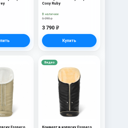
rey
Cosy Ruby
В наличии
5 090 р
3 790
e
упить
Купить
Видео
ляску Esspero
Конверт в коляску Esspero