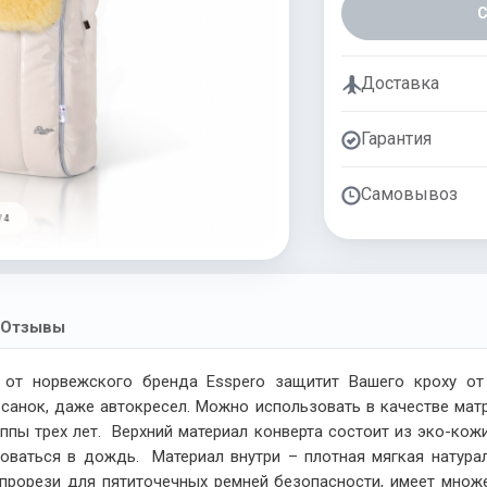
Доставка
Гарантия
Самовывоз
/ 4
Отзывы
от норвежского бренда Esspero защитит Вашего кроху о
 санок, даже автокресел. Можно использовать в качестве мат
пы трех лет. Верхний материал конверта состоит из эко-кож
зоваться в дождь. Материал внутри – плотная мягкая натур
прорези для пятиточечных ремней безопасности, имеет множе