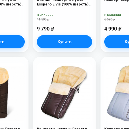
100% шерсть)
Esspero Elvis (100% шерсть)
Sky
В наличии
В наличии
11 500 р
6 590 р
9 790
4 990
e
e
ть
Купить
К
ку Esspero
Конверт в коляску Esspero
Конверт в ко