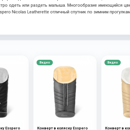
стро одеть или раздеть малыша. Многообразие имеющийся цве
spero Nicolas Leatherette отличный спутник по зимним прогулка
Видео
Видео
ку Esspero
Конверт в коляску Esspero
Конверт в ко