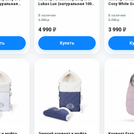
туральная
Lukas Lux (натуральная 100%
Cosy White G
рсть) Black
шерсть) Brown
В наличии
В наличии
6 390 р
5 490 р
4 990
3 990
e
e
ть
Купить
К
 и муфта
Зимний конверт и муфта
Конверт Essp