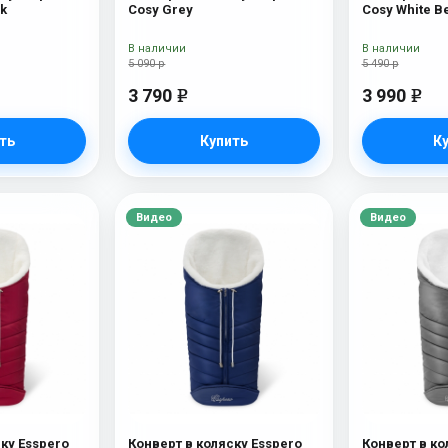
ck
Cosy Grey
Cosy White B
В наличии
В наличии
5 090 р
5 490 р
3 790
3 990
e
e
ть
Купить
К
Видео
Видео
ку Esspero
Конверт в коляску Esspero
Конверт в ко