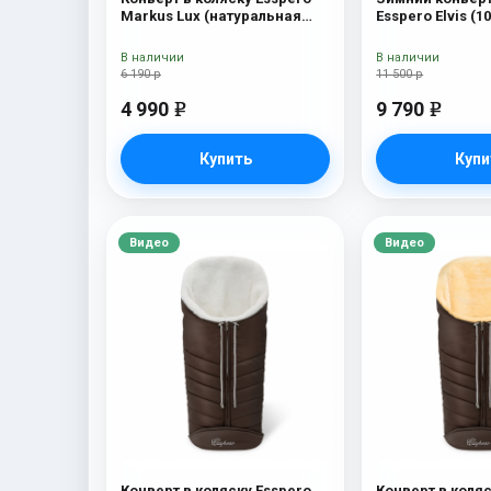
Markus Lux (натуральная
Esspero Elvis (
100% овечья шерсть) Brown
Snow Like
В наличии
В наличии
6 190 р
11 500 р
4 990
9 790
e
e
Купить
Купи
Видео
Видео
Конверт в коляску Esspero
Конверт в коляс