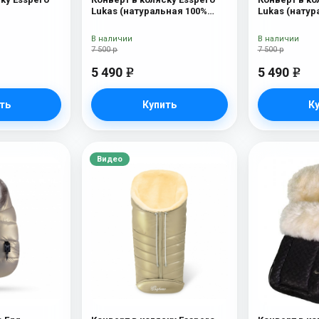
Lukas (натуральная 100%
Lukas (натур
шерсть) Chocolat
шерсть) Blue
В наличии
В наличии
7 500 р
7 500 р
5 490
5 490
e
e
ть
Купить
К
Видео