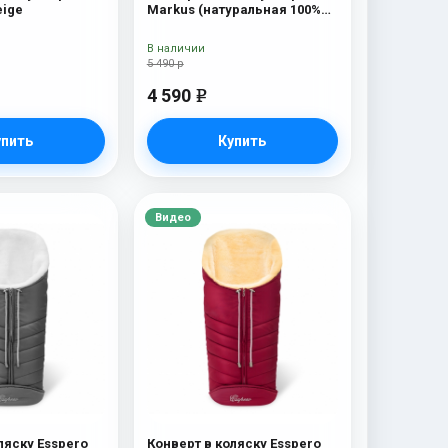
eige
Markus (натуральная 100%
шерсть) Chocolat
В наличии
5 490 р
4 590
e
упить
Купить
Видео
ляску Esspero
Конверт в коляску Esspero