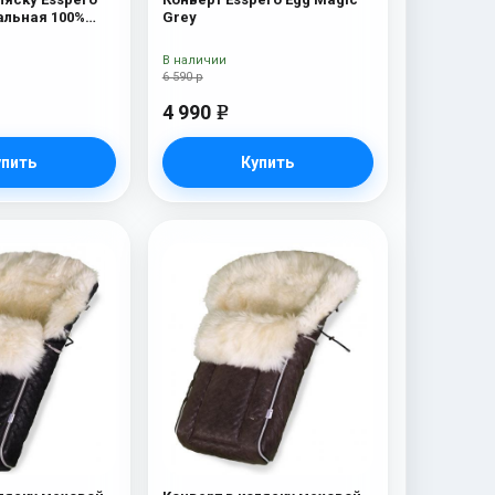
альная 100%
Grey
 Mountain
В наличии
6 590 р
4 990
e
упить
Купить