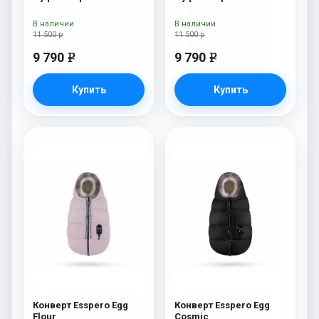
(100% шерсть) Snow
(100% шерсть) Sky
Like
В наличии
В наличии
11 500 р
11 500 р
9 790
9 790
e
e
Купить
Купить
Конверт Esspero Egg
Конверт Esspero Egg
Flour
Cosmic