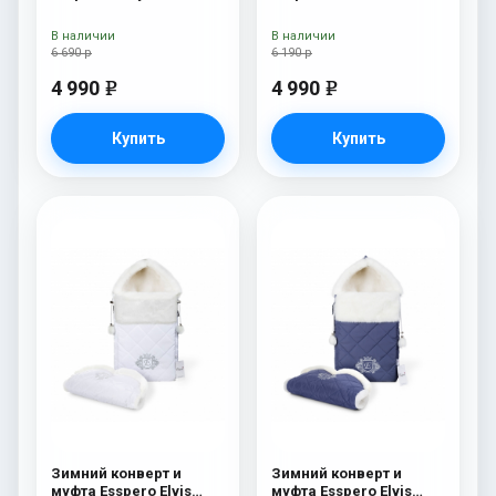
(натуральная 100%
овечья шерсть) Brown
В наличии
В наличии
6 690 р
6 190 р
4 990
4 990
e
e
Купить
Купить
Зимний конверт и
Зимний конверт и
муфта Esspero Elvis
муфта Esspero Elvis