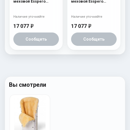
меховой Esspero
меховой Esspero
Edmund Icelandic Sheep
Edmund Icelandic Sheep
(натуральный мех)
(натуральный мех)
Black
Brown
Наличие уточняйте
Наличие уточняйте
17 077
17 077
e
e
Сообщить
Сообщить
Вы смотрели