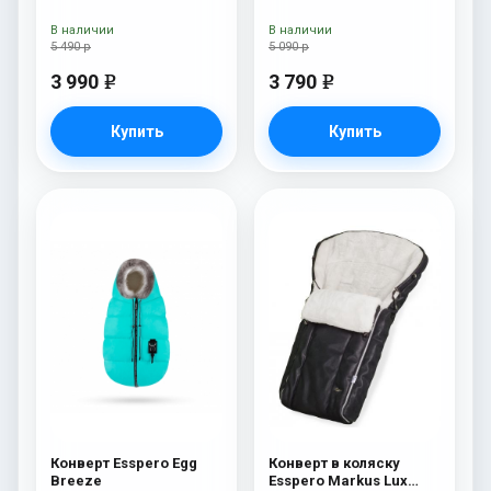
В наличии
В наличии
5 490 р
5 090 р
3 990
3 790
e
e
Купить
Купить
Конверт Esspero Egg
Конверт в коляску
Breeze
Esspero Markus Lux