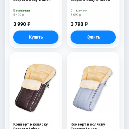
Chocco
В наличии
В наличии
5 490 р
5 090 р
3 990
3 790
e
e
Купить
Купить
Конверт в коляску
Конверт в коляску
Esspero Lukas
Esspero Lukas