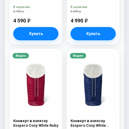
(натуральная 100%
White
шерсть) Chocolat
В наличии
В наличии
5 490 р
6 690 р
4 590
4 990
e
e
Купить
Купить
Видео
Видео
Конверт в коляску
Конверт в коляску
Esspero Cosy White Ruby
Esspero Cosy White