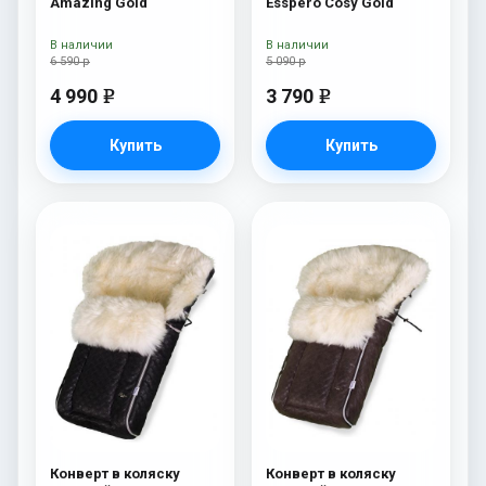
Amazing Gold
Esspero Cosy Gold
В наличии
В наличии
6 590 р
5 090 р
4 990
3 790
e
e
Купить
Купить
Конверт в коляску
Конверт в коляску