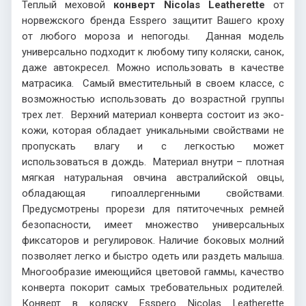
Теплый меховой
конверт Nicolas Leatherette
от
норвежского бренда Esspero защитит Вашего кроху
от любого мороза и непогоды. Данная модель
универсально подходит к любому типу коляски, санок,
даже автокресел. Можно использовать в качестве
матрасика. Самый вместительный в своем классе, с
возможностью использовать до возрастной группы
трех лет. Верхний материал конверта состоит из эко-
кожи, которая обладает уникальными свойствами не
пропускать влагу и с легкостью может
использоваться в дождь. Материал внутри – плотная
мягкая натуральная овчина австралийской овцы,
обладающая гипоаллергенными свойствами.
Предусмотрены прорези для пятиточечных ремней
безопасности, имеет множество универсальных
фиксаторов и регулировок. Наличие боковых молний
позволяет легко и быстро одеть или раздеть малыша.
Многообразие имеющийся цветовой гаммы, качество
конверта покорит самых требовательных родителей.
Конверт в коляску Esspero Nicolas Leatherette