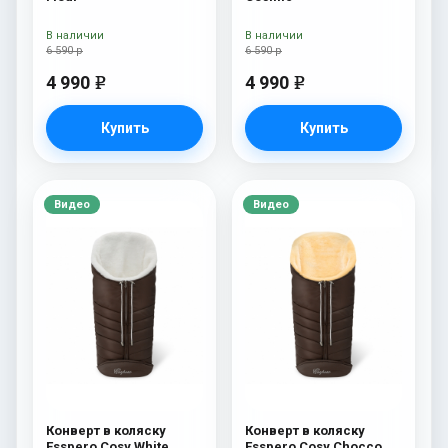
В наличии
В наличии
6 590 р
6 590 р
4 990
4 990
e
e
Купить
Купить
Видео
Видео
Конверт в коляску
Конверт в коляску
Esspero Cosy White
Esspero Cosy Chocco