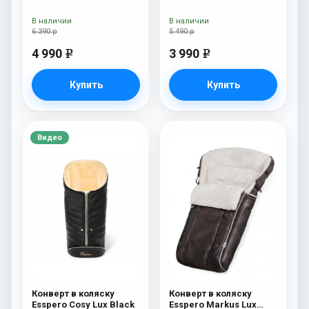
(натуральная 100%
шерсть) Brown
В наличии
В наличии
6 390 р
5 490 р
4 990
3 990
e
e
Купить
Купить
Видео
Конверт в коляску
Конверт в коляску
Esspero Cosy Lux Black
Esspero Markus Lux