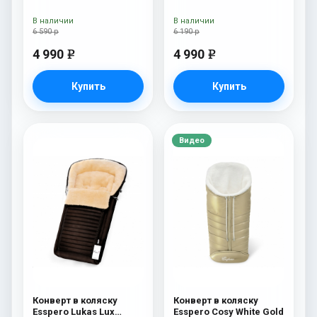
(натуральная 100%
овечья шерсть) Black
В наличии
В наличии
6 590 р
6 190 р
4 990
4 990
e
e
Купить
Купить
Видео
Конверт в коляску
Конверт в коляску
Esspero Lukas Lux
Esspero Cosy White Gold