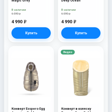
Magic Grey
Deep Ocean
В наличии
В наличии
6 590 р
6 590 р
4 990
4 990
e
e
Купить
Купить
Видео
Конверт Esspero Egg
Конверт в коляску