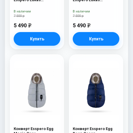
(натуральная 100%
(натуральная 100%
шерсть) Chocolat
шерсть) Blue Mountain
В наличии
В наличии
7 500 р
7 500 р
5 490
5 490
e
e
Купить
Купить
Конверт Esspero Egg
Конверт Esspero Egg