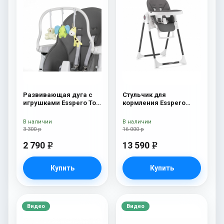
Развивающая дуга с
Стульчик для
игрушками Esspero Toy
кормления Esspero
Bar Paris Elephant
Lyon BL Grey
В наличии
В наличии
3 300 р
16 000 р
2 790
13 590
e
e
Купить
Купить
Видео
Видео