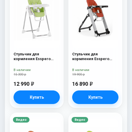
Стульчик для
Стульчик для
кормления Esspero
кормления Esspero
Lyon GL Green
Marseille GL Red
В наличии
В наличии
15 300 р
19 900 р
12 990
16 890
e
e
Купить
Купить
Видео
Видео