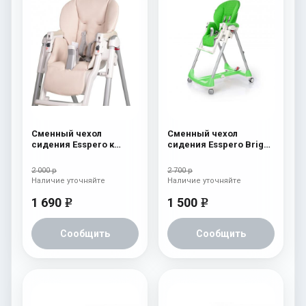
Сменный чехол
Сменный чехол
сидения Esspero к
сидения Esspero Bright
стульчику для
к стульчику для
кормления Peg-Perego
кормления Peg-Perego
2 000 р
2 700 р
Diner Beige
Diner Green
Наличие уточняйте
Наличие уточняйте
1 690
1 500
e
e
Сообщить
Сообщить