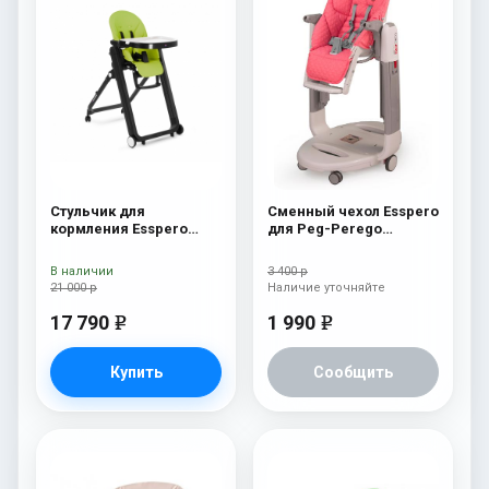
Стульчик для
Сменный чехол Esspero
кормления Esspero
для Peg-Perego
Marseille BL Green
Tatamia / Siesta Pink
В наличии
3 400 р
21 000 р
Наличие уточняйте
17 790
1 990
e
e
Купить
Сообщить