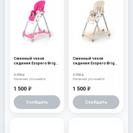
Сменный чехол
Сменный чехол
сидения Esspero Bright
сидения Esspero Bright
к стульчику для
к стульчику для
кормления Peg-Perego
кормления Peg-Perego
2 700 р
2 700 р
Diner Pink
Diner Beige
Наличие уточняйте
Наличие уточняйте
1 500
1 500
e
e
Сообщить
Сообщить