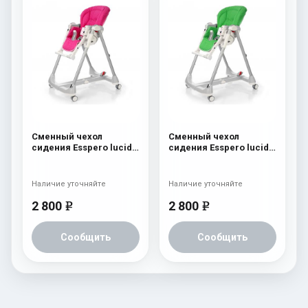
Сменный чехол
Сменный чехол
сидения Esspero lucid к
сидения Esspero lucid к
стульчику для
стульчику для
кормления Peg-Perego
кормления Peg-Perego
Prima Pappa Best Pink
Prima Pappa Best Green
Наличие уточняйте
Наличие уточняйте
2 800
2 800
e
e
Сообщить
Сообщить