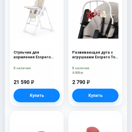
Стульчик для
Развивающая дуга с
кормления Esspero
игрушками Esspero Toy
Paris Beige
Bar Marseille/Lyon
Butterfly
В наличии
В наличии
3 300 р
21 590
2 790
e
e
Купить
Купить